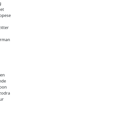
g
iet
ropese
itter
erman
 en
amde
woon
 zodra
ur