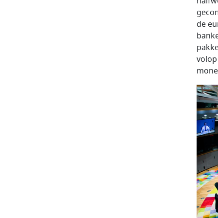
halfw
gecom
de eu
banke
pakke
volop
monet