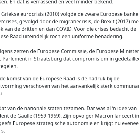
ken. En dat is verrassend en veel minder bekend.
 Griekse eurocrisis (2010) volgde de zware Europese banke
etcrises, gevolgd door de migratiecrisis, de Brexit (2017) me
ek van de Britten en dan COVID. Voor die crises bedacht de
ese Raad uiteindelijk toch een uniforme benadering.
lgens zetten de Europese Commissie, de Europese Ministe
t Parlement in Straatsburg dat compromis om in gedetaill
egelen.
de komst van de Europese Raad is de nadruk bij de
itvorming verschoven van het aanvankelijk sterk communa
u
dat van de nationale staten tezamen. Dat was al ’n idee van
dent de Gaulle (1959-1969). Zijn opvolger Macron lanceert i
geefs Europese strategische autonomie en krijgt nu evene
rs.