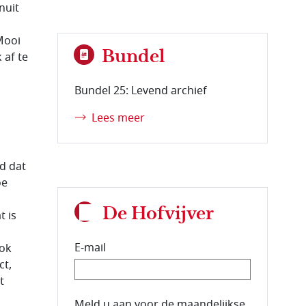
nuit
Mooi
Bundel
af te
Bundel 25: Levend archief
Lees meer
d dat
oe
De Hofvijver
t is
E-mail
ook
ct,
t
E-mailadres van de abonnee.
Meld u aan voor de maandelijkse