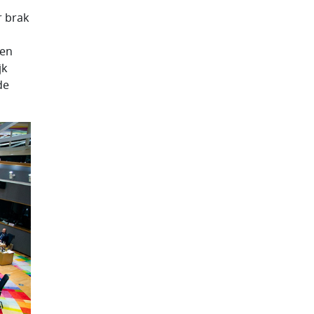
r brak
een
jk
de