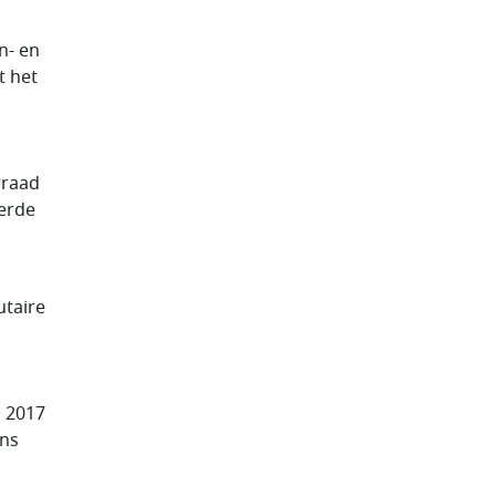
n- en
t het
rraad
eerde
utaire
n 2017
ens