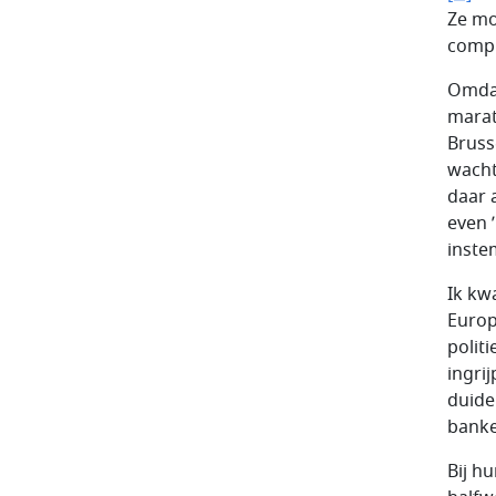
Ze mo
compr
Omdat
marat
Bruss
wacht
daar 
even 
inst
Ik kw
Europ
polit
ingri
duide
banke
Bij h