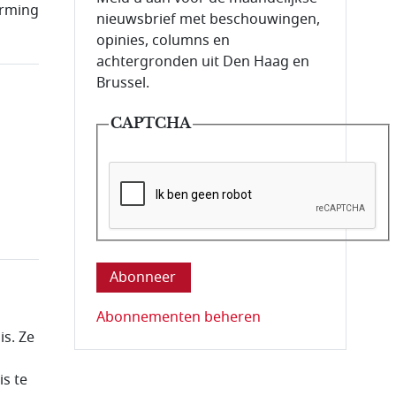
orming
nieuwsbrief met beschouwingen,
opinies, columns en
achtergronden uit Den Haag en
Brussel.
CAPTCHA
Deze vraag is om te controleren dat u ee
Abonnementen beheren
is. Ze
g
is te