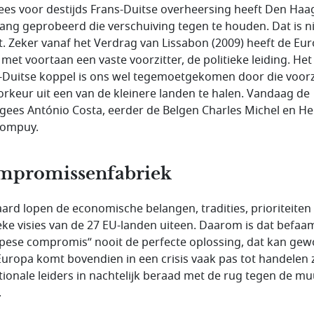
rees voor destijds Frans-Duitse overheersing heeft Den Haa
lang geprobeerd die verschuiving tegen te houden. Dat is n
t. Zeker vanaf het Verdrag van Lissabon (2009) heeft de Eu
 met voortaan een vaste voorzitter, de politieke leiding. Het
-Duitse koppel is ons wel tegemoetgekomen door die voorz
oorkeur uit een van de kleinere landen te halen. Vandaag de
gees António Costa, eerder de Belgen Charles Michel en H
 Rompuy.
mpromissenfabriek
aard lopen de economische belangen, tradities, prioriteiten
ieke visies van de 27 EU-landen uiteen. Daarom is dat befa
pese compromis” nooit de perfecte oplossing, dat kan ge
 Europa komt bovendien in een crisis vaak pas tot handelen
tionale leiders in nachtelijk beraad met de rug tegen de mu
.