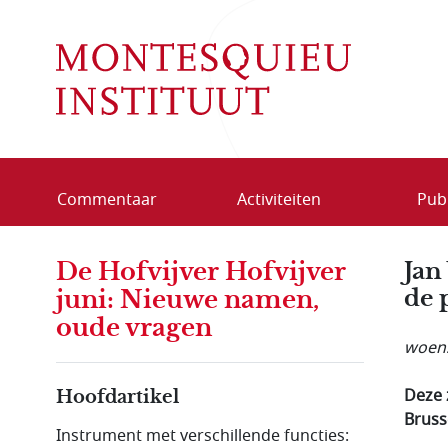
Overslaan en naar de inhoud gaan
Commentaar
Activiteiten
Publ
De Hofvijver Hofvijver
Jan
de 
juni: Nieuwe namen,
oude vragen
woens
Deze 
Hoofdartikel
Bruss
Instrument met verschillende functies: