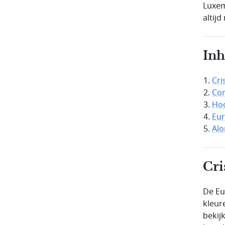
Luxem
altij
In
Cri
Co
Ho
Eur
Alo
Cri
De Eur
kleur
bekij