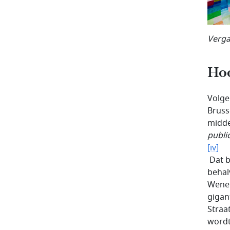
Verga
Hoo
Volge
Bruss
midde
publi
[iv]
Dat b
behal
Wenen
gigan
Straa
wordt