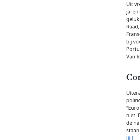
Uit v
jaren
geluk
Raad,
Frans
bij v
Portu
Van
Co
Uiter
polit
“Euro
niet.
de na
staan
[iii]