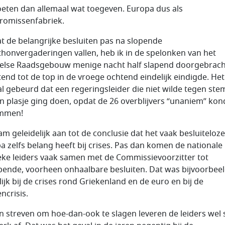
eten dan allemaal wat toegeven. Europa dus als
omissenfabriek.
 de belangrijke besluiten pas na slopende
honvergaderingen vallen, heb ik in de spelonken van het
else Raadsgebouw menige nacht half slapend doorgebrach
end tot de top in de vroege ochtend eindelijk eindigde. Het 
al gebeurd dat een regeringsleider die niet wilde tegen st
’n plasje ging doen, opdat de 26 overblijvers “unaniem” ko
emmen!
am geleidelijk aan tot de conclusie dat het vaak besluiteloze
a zelfs belang heeft bij crises. Pas dan komen de nationale
ieke leiders vaak samen met de Commissievoorzitter tot
jpende, voorheen onhaalbare besluiten. Dat was bijvoorbee
lijk bij de crises rond Griekenland en de euro en bij de
ncrisis.
un streven om hoe-dan-ook te slagen leveren de leiders wel