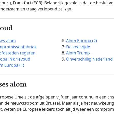
burg, Frankfort (ECB). Belangrijk gevolg is dat de besluitv
d moeizaam en traag verlopend zal zijn.
houd
ses alom
Alom Europa (2)
mpromissenfabriek
De keerzijde
ofdsteden regeren
Alom Trump
opa in drievoud
Onverschillig Nederland
m Europa (1)
ses alom
opese Unie zit de afgelopen vijftien jaar continu in een cris
en de nieuwsstroom uit Brussel. Maar als je het nauwkeuri
kt, weten de Europese leiders toch altijd weer een comprom