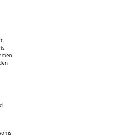
t,
is
emmen
nden
ld
 soms