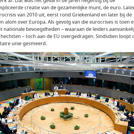
erk af. Dat was het geval in de jaren negentig bij de
pliceerde creatie van de gezamenlijke munt, de euro. Late
rocrisis van 2010 uit, eerst rond Griekenland en later bij de
n alom over Europa. Als gevolg van die eurocrises is toen 
t nationale bevoegdheden – waaraan de leiders aanvankeli
 hechtten – toch aan de EU overgedragen. Sindsdien loopt 
aire unie gesmeerd.