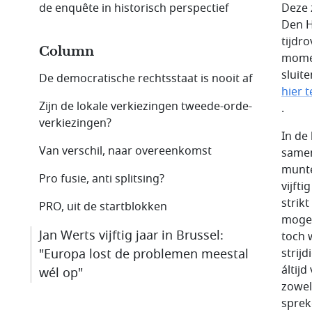
de enquête in historisch perspectief
Deze 
Den H
tijdr
Column
momen
sluit
De democratische rechtsstaat is nooit af
hier 
Zijn de lokale verkiezingen tweede-orde-
.
verkiezingen?
In de
Van verschil, naar overeenkomst
samen
munte
Pro fusie, anti splitsing?
vijfti
strik
PRO, uit de startblokken
mogel
Jan Werts vijftig jaar in Brussel:
toch 
"Europa lost de problemen meestal
strij
áltij
wél op"
zowel
sprek