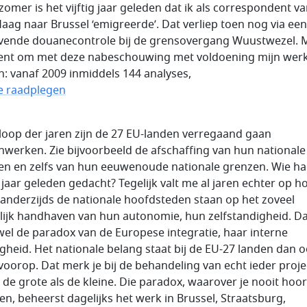
zomer is het vijftig jaar geleden dat ik als correspondent va
aag naar Brussel ‘emigreerde’. Dat verliep toen nog via een
ovende douanecontrole bij de grensovergang Wuustwezel. 
t om met deze nabeschouwing met voldoening mijn werk 
en: vanaf 2009 inmiddels 144 analyses,
te raadplegen
 loop der jaren zijn de 27 EU-landen verregaand gaan
werken. Zie bijvoorbeeld de afschaffing van hun nationale
n en zelfs van hun eeuwenoude nationale grenzen. Wie ha
g jaar geleden gedacht? Tegelijk valt me al jaren echter op h
t anderzijds de nationale hoofdsteden staan op het zoveel
ijk handhaven van hun autonomie, hun zelfstandigheid. Da
wel de paradox van de Europese integratie, haar interne
digheid. Het nationale belang staat bij de EU-27 landen dan 
d voorop. Dat merk je bij de behandeling van echt ieder proje
 de grote als de kleine. Die paradox, waarover je nooit hoor
en, beheerst dagelijks het werk in Brussel, Straatsburg,