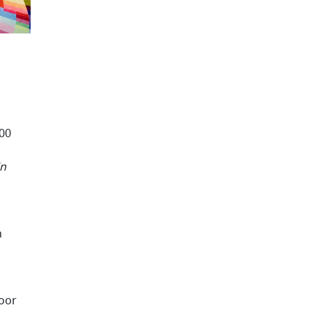
000
jn
n
Voor