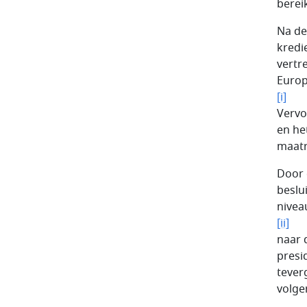
berei
Na de
kredi
vertr
Europ
[i]
Vervo
en he
maatr
Door 
beslu
nivea
[ii]
naar 
presi
tever
volge