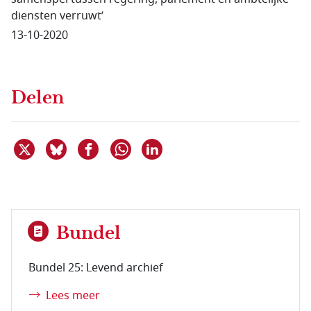
diensten verruwt’
13-10-2020
Delen
Deel dit item op X
Deel dit item op Bluesky
Deel dit item op Facebook
Deel dit item op Linkedin
Delen via WhatsApp
Bundel
Bundel 25: Levend archief
Lees meer