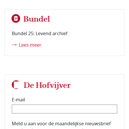
Bundel
Bundel 25: Levend archief
Lees meer
De Hofvijver
E-mail
E-mailadres van de abonnee.
Meld u aan voor de maandelijkse nieuwsbrief