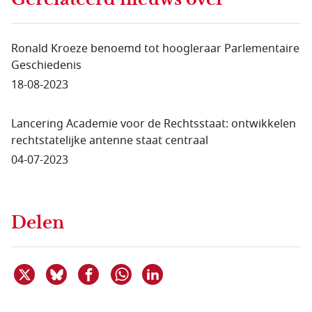
Ronald Kroeze benoemd tot hoogleraar Parlementaire
Geschiedenis
18-08-2023
Lancering Academie voor de Rechtsstaat: ontwikkelen
rechtstatelijke antenne staat centraal
04-07-2023
Delen
Deel dit item op X
Deel dit item op Bluesky
Deel dit item op Facebook
Deel dit item op Linkedin
Delen via WhatsApp