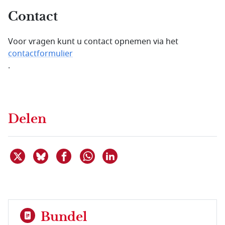
Contact
Voor vragen kunt u contact opnemen via het
contactformulier
.
Delen
Deel dit item op X
Deel dit item op Bluesky
Deel dit item op Facebook
Deel dit item op Linkedin
Delen via WhatsApp
Bundel