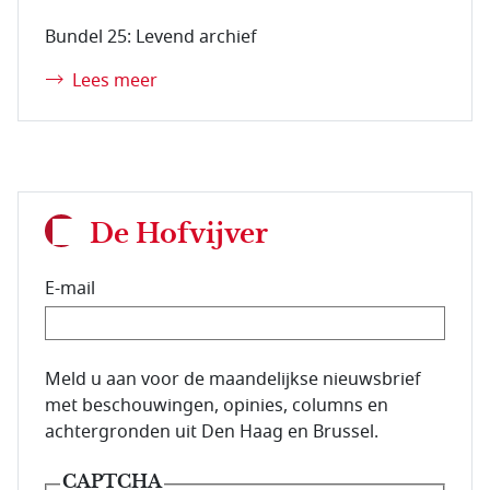
Bundel 25: Levend archief
Lees meer
De Hofvijver
E-mail
E-mailadres van de abonnee.
Meld u aan voor de maandelijkse nieuwsbrief
met beschouwingen, opinies, columns en
achtergronden uit Den Haag en Brussel.
CAPTCHA