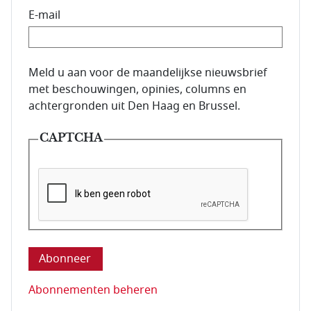
E-mail
E-mailadres van de abonnee.
Meld u aan voor de maandelijkse nieuwsbrief
met beschouwingen, opinies, columns en
achtergronden uit Den Haag en Brussel.
CAPTCHA
Deze vraag is om te controleren dat u een mens be
Abonnementen beheren