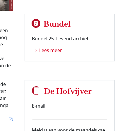
Bundel
meen
 nog
Bundel 25: Levend archief
de
Lees meer
wel
an de
 de
De Hofvijver
eit
air
inga
E-mail
E-mailadres van de abonnee.
Meld u aan voor de maandelijkse