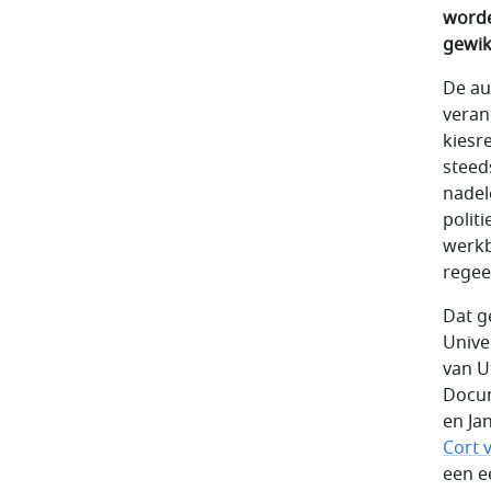
worde
gewik
De au
veran
kiesr
steed
nadel
polit
werkb
regee
Dat g
Unive
van U
Docum
en Ja
Cort 
een e