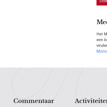
Dow
Mee
Het M
een b
vinde
Mont
Hoofdnavigatiemenu
Commentaar
Activiteite