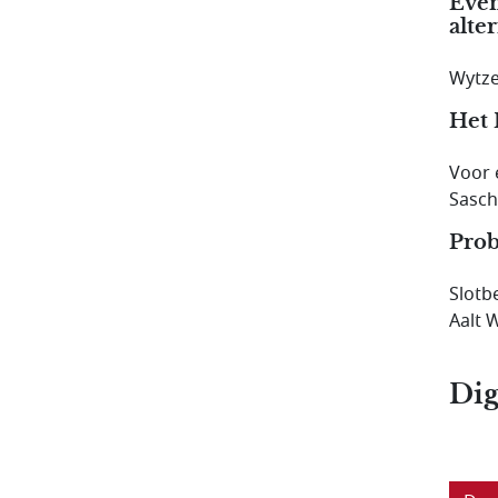
Even
alte
Wytze
Het 
Voor 
Sasch
Prob
Slotb
Aalt 
Dig