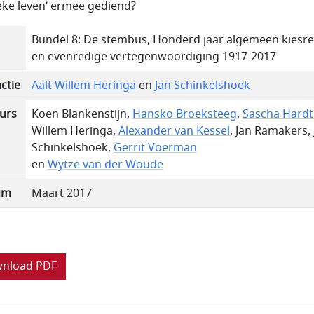
ieke leven’ ermee gediend?
Bundel 8: De stembus, Honderd jaar algemeen kiesre
en evenredige vertegenwoordiging 1917-2017
ctie
Aalt Willem Heringa
en
Jan Schinkelshoek
urs
Koen Blankenstijn,
Hansko Broeksteeg
,
Sascha Hardt
Willem Heringa,
Alexander van Kessel
, Jan Ramakers, 
Schinkelshoek,
Gerrit Voerman
en
Wytze van der Woude
um
Maart 2017
nload PDF