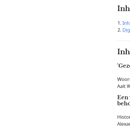
In
In
Dig
In
'Gez
Woor
Aalt 
Een 
beh
Histo
Alexa