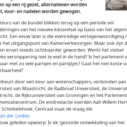
n op een rij gezet, alternatieven worden
t, voor- en nadelen worden gewogen.
teurs van de bundel blikken terug op een periode vol
deringen van het nieuwe kiesstelsel op basis van het alge
echt. Een eeuw later is die evenredige vertegenwoordiging
s het uitgangspunt van Kamerverkiezingen. Maar ook zijn 
en ervan steeds zichtbaarder geworden. Werkt het stelsel
ieke versnippering niet te veel in de hand? Is het parlement 
aar met zo vele partijen en partijtjes? Gaat het niet koste v
rbaarheid?
ebeurt door een keur aan wetenschappers, verbonden aan
rsiteit van Maastricht, de Radboud Universiteit, de Universit
trecht, de Rijksuniversiteit van Groningen en het Parlement
entatiecentrum. De eindredactie voerden Aalt Willem Her
n Schinkelshoek. Centraal staat de vraag die
van der Linden
euw geleden opwierp: Is de ‘gezonde ontwikkeling van het