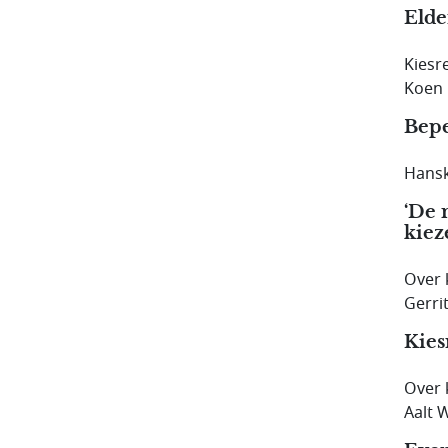
Elde
Kiesr
Koen 
Bepe
Hansk
‘De 
kiez
Over k
Gerri
Kies
Over 
Aalt 