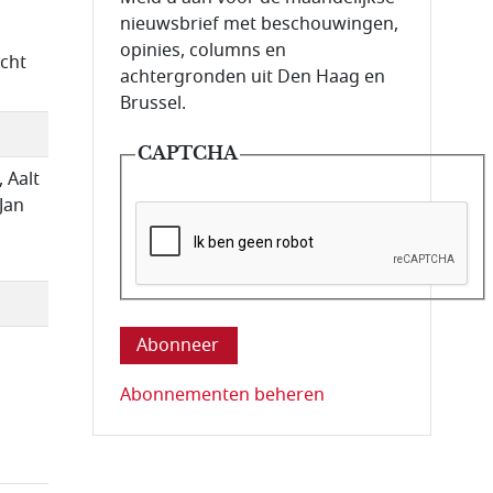
nieuwsbrief met beschouwingen,
opinies, columns en
cht
achtergronden uit Den Haag en
Brussel.
CAPTCHA
, Aalt
Jan
Deze vraag is om te controleren dat u ee
Abonnementen beheren