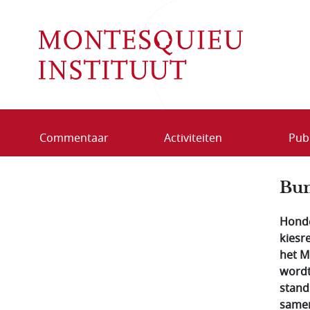
Overslaan en naar de inhoud gaan
Commentaar
Activiteiten
Publ
Bun
Honde
kiesr
het M
wordt
stand
samen