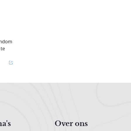
romdom
 te
a's
Over ons