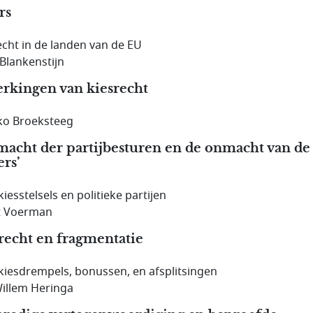
rs
echt in de landen van de EU
Blankenstijn
rkingen van kiesrecht
o Broeksteeg
macht der partijbesturen en de onmacht van de
ers’
iesstelsels en politieke partijen
t Voerman
recht en fragmentatie
kiesdrempels, bonussen, en afsplitsingen
Willem Heringa