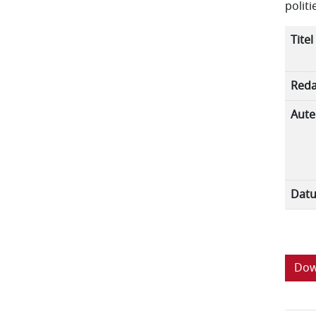
polit
Titel
Reda
Aute
Dat
Dow