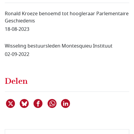
Ronald Kroeze benoemd tot hoogleraar Parlementaire
Geschiedenis
18-08-2023
Wisseling bestuursleden Montesquieu Instituut
02-09-2022
Delen
Deel dit item op X
Deel dit item op Bluesky
Deel dit item op Facebook
Deel dit item op Linkedin
Delen via WhatsApp