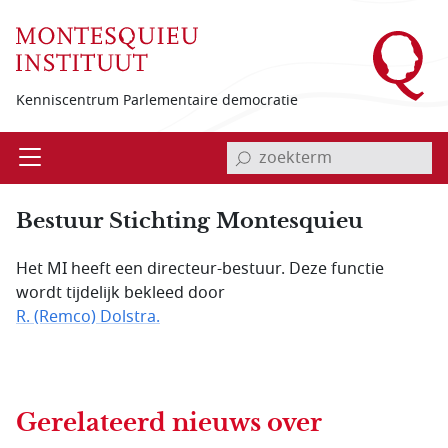
Overslaan en naar de inhoud gaan
Kenniscentrum Parlementaire democratie
invoerveld zoekterm
Open
Menu
Bestuur Stichting Montesquieu
Het MI heeft een directeur-bestuur. Deze functie
wordt tijdelijk bekleed door
R. (Remco) Dolstra.
Gerelateerd nieuws
over