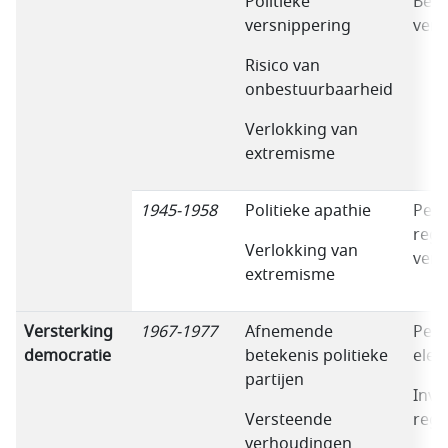
Politieke
Bela
versnippering
vert
Risico van
onbestuurbaarheid
Verlokking van
extremisme
1945-1958
Politieke apathie
Pers
regi
Verlokking van
vers
extremisme
Versterking
1967-1977
Afnemende
Pers
democratie
betekenis politieke
elem
partijen
Invl
Versteende
rege
verhoudingen