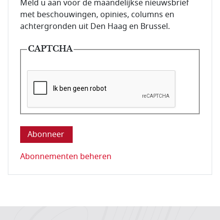
E-mailadres van de abonnee.
Meld u aan voor de maandelijkse nieuwsbrief
met beschouwingen, opinies, columns en
achtergronden uit Den Haag en Brussel.
CAPTCHA
Deze vraag is om te controleren dat u een mens be
Abonnementen beheren