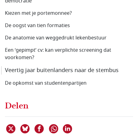
democratie
Kiezen met je portemonnee?
De oogst van tien formaties
De anatomie van weggedrukt lekenbestuur
Een ‘gepimpt’ cv: kan verplichte screening dat
voorkomen?
Veertig jaar buitenlanders naar de stembus
De opkomst van studentenpartijen
Delen
Deel dit item op X
Deel dit item op Bluesky
Deel dit item op Facebook
Deel dit item op Linkedin
Delen via WhatsApp