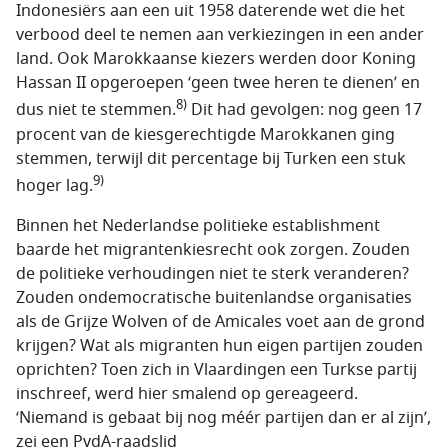
Indonesiërs aan een uit 1958 daterende wet die het
verbood deel te nemen aan verkiezingen in een ander
land. Ook Marokkaanse kiezers werden door Koning
Hassan II opgeroepen ‘geen twee heren te dienen’ en
8)
dus niet te stemmen.
Dit had gevolgen: nog geen 17
procent van de kiesgerechtigde Marokkanen ging
stemmen, terwijl dit percentage bij Turken een stuk
9)
hoger lag.
Binnen het Nederlandse politieke establishment
baarde het migrantenkiesrecht ook zorgen. Zouden
de politieke verhoudingen niet te sterk veranderen?
Zouden ondemocratische buitenlandse organisaties
als de Grijze Wolven of de Amicales voet aan de grond
krijgen? Wat als migranten hun eigen partijen zouden
oprichten? Toen zich in Vlaardingen een Turkse partij
inschreef, werd hier smalend op gereageerd.
‘Niemand is gebaat bij nog méér partijen dan er al zijn’,
zei een PvdA-raadslid