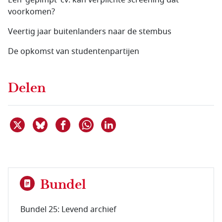
Een ‘gepimpt’ cv: kan verplichte screening dat
voorkomen?
Veertig jaar buitenlanders naar de stembus
De opkomst van studentenpartijen
Delen
Deel dit item op X
Deel dit item op Bluesky
Deel dit item op Facebook
Deel dit item op Linkedin
Delen via WhatsApp
Bundel
Bundel 25: Levend archief