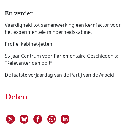
En verder
Vaardigheid tot samenwerking een kernfactor voor
het experimentele minderheidskabinet
Profiel kabinet-Jetten
55 jaar Centrum voor Parlementaire Geschiedenis:
“Relevanter dan ooit”
De laatste verjaardag van de Partij van de Arbeid
Delen
Deel dit item op X
Deel dit item op Bluesky
Deel dit item op Facebook
Deel dit item op Linkedin
Delen via WhatsApp