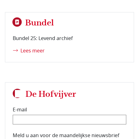
Bundel
Bundel 25: Levend archief
Lees meer
De Hofvijver
E-mail
E-mailadres van de abonnee.
Meld u aan voor de maandelijkse nieuwsbrief