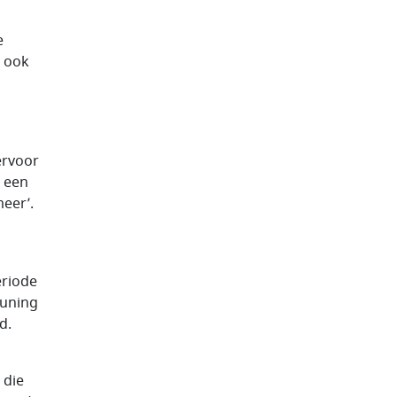
e
s ook
ervoor
t een
meer’.
eriode
euning
d.
 die