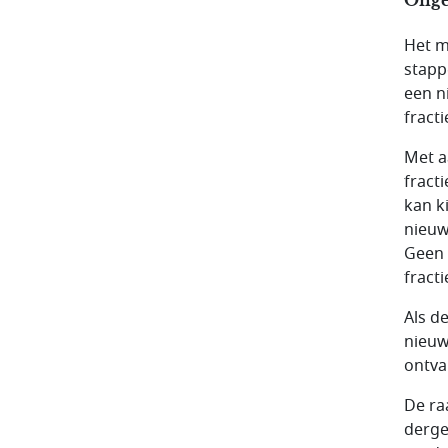
Het m
stapp
een n
fract
Met a
fract
kan k
nieuw
Geen 
fract
Als d
nieuw
ontva
De ra
derge