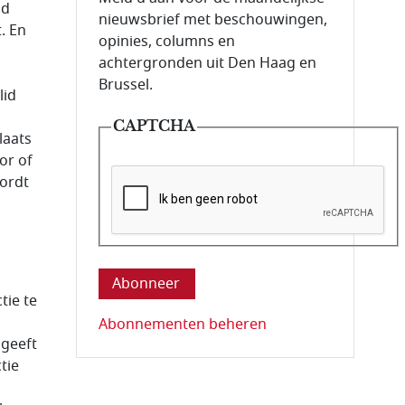
id
nieuwsbrief met beschouwingen,
. En
opinies, columns en
achtergronden uit Den Haag en
Brussel.
lid
CAPTCHA
laats
or of
wordt
Deze vraag is om te controleren dat u ee
tie te
Abonnementen beheren
 geeft
tie