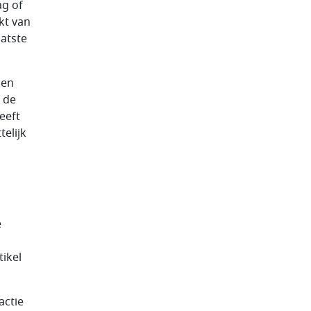
ag of
akt van
aatste
gen
t de
eeft
telijk
e
tikel
actie