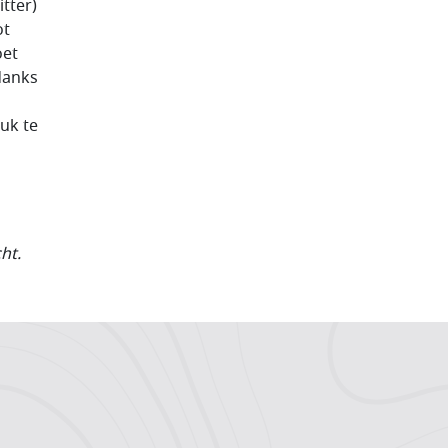
itter)
ot
oet
danks
uk te
ht.