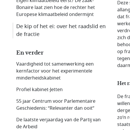
Eigen klimaatbeleid eerst? De zaak-
Deze s
Bonaire laat zien hoe de rechter het
allan
Europese klimaatbeleid ondermijnt
dat f
werke
De kip of het ei: over het raadslid en
verdr
de fractie
zich 
behoo
op fra
En verder
tegen
Vaardigheid tot samenwerking een
daarm
kernfactor voor het experimentele
minderheidskabinet
Het r
Profiel kabinet-Jetten
De fra
55 jaar Centrum voor Parlementaire
wille
Geschiedenis: “Relevanter dan ooit”
derge
zo’n 
De laatste verjaardag van de Partij van
staats
de Arbeid