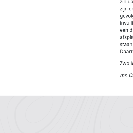
zin d
zijn 
gevol
invul
een d
afspl
staan
Daart
Zwoll
mr. O
Hoofdnavigatiemenu