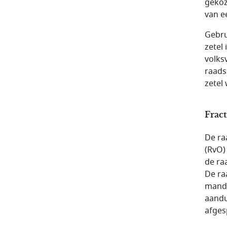
gekoz
van ee
Gebru
zetel
volks
raads
zetel
Frac
De ra
(RvO) 
de ra
De ra
manda
aandu
afges