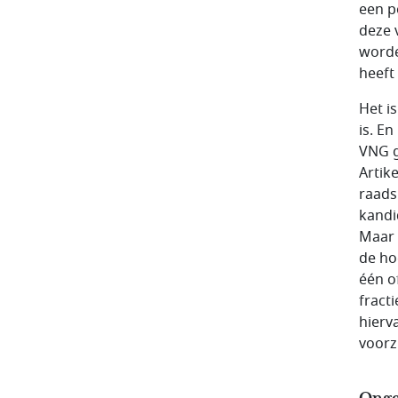
een p
deze 
worde
heeft
Het is
is. E
VNG g
Artike
raads
kandi
Maar 
de hoe
één o
fract
hierv
voorzi
Ongel