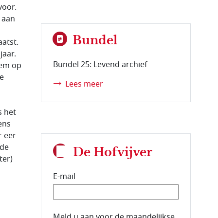
voor.
t aan
Bundel
aatst.
jaar.
Bundel 25: Levend archief
tem op
de
Lees meer
s het
ens
r eer
 de
De Hofvijver
ter)
E-mail
E-mailadres van de abonnee.
Meld u aan voor de maandelijkse