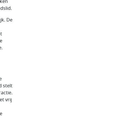
aken
dslid.
jk. De
t
ie
e.
e
 stelt
actie.
t vrij
ie