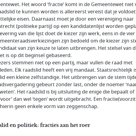
ntewet. Het woord ‘fractie’ komt in de Gemeentewet niet 
adslid te kunnen worden is allereerst vereist dat je voldoe
ttelijke eisen. Daarnaast moet je door een vereniging naar
atrecht (politieke partij) op een kandidatenlijst worden gepl
evering van die lijst doet de kiezer zijn werk, eens in de vier 
meenteraadsverkiezingen zijn bedoeld om de kiezer zijn s
ndidaat van zijn keuze te laten uitbrengen. Het stelsel van 
et is op dit beginsel gebaseerd.
ezers stemmen niet op een partij, maar vullen de raad met
eden. Elk raadslid heeft een vrij mandaat. Staatsrechtelijk i
lid een kleine zelfstandige. Het uitbrengen van de stem tijd
adsvergadering gebeurt zonder last, onder de noemer ‘naa
eten’. Het raadslid is bij uitsluiting de enige die bepaalt of
‘voor’ dan wel ‘tegen’ wordt uitgebracht. Een fractie(voorzit
 hierin geen enkele vorm van zeggenschap.
lid en politiek: fracties aan het roer