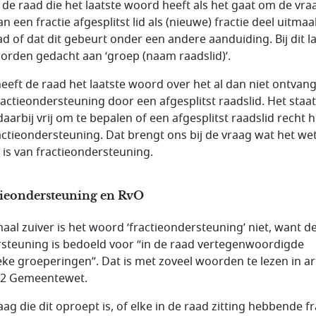
s de raad die het laatste woord heeft als het gaat om de vra
n een fractie afgesplitst lid als (nieuwe) fractie deel uitma
ad of dat dit gebeurt onder een andere aanduiding. Bij dit l
orden gedacht aan ‘groep (naam raadslid)’.
eeft de raad het laatste woord over het al dan niet ontvan
ractieondersteuning door een afgesplitst raadslid. Het staa
daarbij vrij om te bepalen of een afgesplitst raadslid recht h
actieondersteuning. Dat brengt ons bij de vraag wat het wet
 is van fractieondersteuning.
tieondersteuning en RvO
aal zuiver is het woord ‘fractieondersteuning’ niet, want d
steuning is bedoeld voor “in de raad vertegenwoordigde
ieke groeperingen”. Dat is met zoveel woorden te lezen in ar
d 2 Gemeentewet.
ag die dit oproept is, of elke in de raad zitting hebbende fr