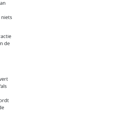
van
niets
ractie
an de
vert
“als
wordt
de