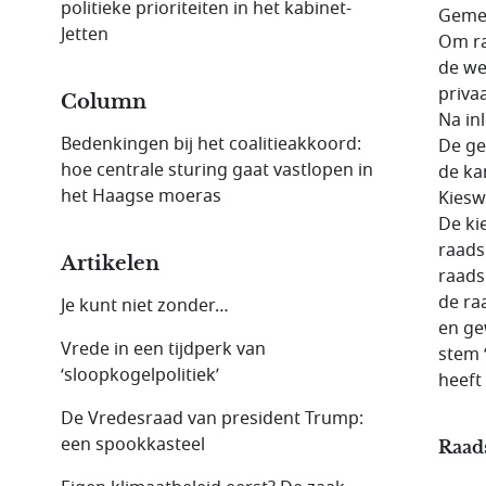
politieke prioriteiten in het kabinet-
Gemee
Jetten
Om ra
de we
priva
Column
Na inl
Bedenkingen bij het coalitieakkoord:
De ge
hoe centrale sturing gaat vastlopen in
de ka
het Haagse moeras
Kiesw
De ki
raadsl
Artikelen
raads
de ra
Je kunt niet zonder…
en gew
Vrede in een tijdperk van
stem 
‘sloopkogelpolitiek’
heeft
De Vredesraad van president Trump:
een spookkasteel
Raads