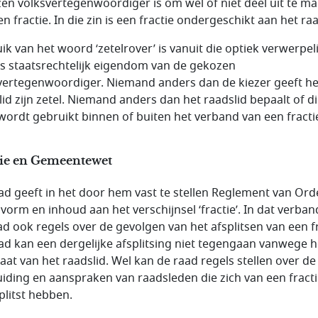
en volksvertegenwoordiger is om wel of niet deel uit te m
n fractie. In die zin is een fractie ondergeschikt aan het raa
ik van het woord ‘zetelrover’ is vanuit die optiek verwerpeli
 is staatsrechtelijk eigendom van de gekozen
vertegenwoordiger. Niemand anders dan de kiezer geeft he
lid zijn zetel. Niemand anders dan het raadslid bepaalt of d
 wordt gebruikt binnen of buiten het verband van een fracti
tie en Gemeentewet
ad geeft in het door hem vast te stellen Reglement van Ord
vorm en inhoud aan het verschijnsel ‘fractie’. In dat verband
ad ook regels over de gevolgen van het afsplitsen van een fr
ad kan een dergelijke afsplitsing niet tegengaan vanwege he
at van het raadslid. Wel kan de raad regels stellen over de
iding en aanspraken van raadsleden die zich van een fract
plitst hebben.