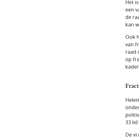
Het i
een va
de ra
kan w
Ook h
van f
raad 
op fr
kader
Frac
Helem
onder
polit
33 li
De vra