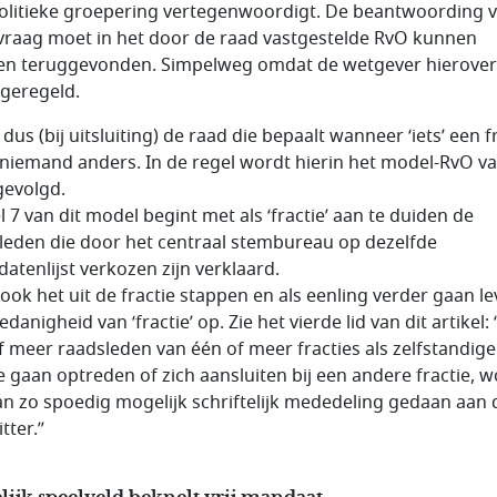
olitieke groepering vertegenwoordigt. De beantwoording 
vraag moet in het door de raad vastgestelde RvO kunnen
n teruggevonden. Simpelweg omdat de wetgever hierover 
 geregeld.
 dus (bij uitsluiting) de raad die bepaalt wanneer ‘iets’ een f
n niemand anders. In de regel wordt hierin het model-RvO v
evolgd.
l 7 van dit model begint met als ‘fractie’ aan te duiden de
leden die door het centraal stembureau op dezelfde
datenlijst verkozen zijn verklaard.
ook het uit de fractie stappen en als eenling verder gaan le
danigheid van ‘fractie’ op. Zie het vierde lid van dit artikel: 
f meer raadsleden van één of meer fracties als zelfstandige
ie gaan optreden of zich aansluiten bij een andere fractie, 
an zo spoedig mogelijk schriftelijk mededeling gedaan aan 
tter.”
ijk speelveld beknelt vrij mandaat