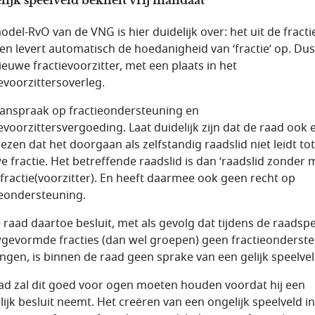
odel-RvO van de VNG is hier duidelijk over: het uit de fracti
en levert automatisch de hoedanigheid van ‘fractie’ op. Du
ieuwe fractievoorzitter, met een plaats in het
ievoorzittersoverleg.
anspraak op fractieondersteuning en
ievoorzittersvergoeding. Laat duidelijk zijn dat de raad ook 
iezen dat het doorgaan als zelfstandig raadslid niet leidt to
e fractie. Het betreffende raadslid is dan ‘raadslid zonder 
fractie(voorzitter). En heeft daarmee ook geen recht op
ieondersteuning.
e raad daartoe besluit, met als gevolg dat tijdens de raadsp
gevormde fracties (dan wel groepen) geen fractieonderst
ngen, is binnen de raad geen sprake van een gelijk speelvel
ad zal dit goed voor ogen moeten houden voordat hij een
lijk besluit neemt. Het creëren van een ongelijk speelveld in