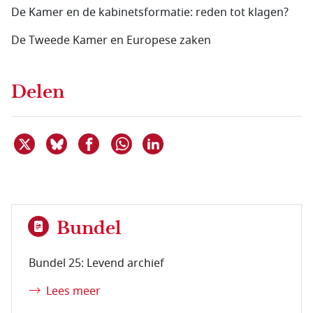
De Kamer en de kabinetsformatie: reden tot klagen?
De Tweede Kamer en Europese zaken
Delen
Deel dit item op X
Deel dit item op Bluesky
Deel dit item op Facebook
Deel dit item op Linkedin
Delen via WhatsApp
Bundel
Bundel 25: Levend archief
Lees meer