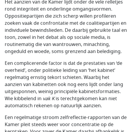
Het aanzien van de Kamer lijdt onder de vele relletjes
rond integriteit en onderlinge omgangsvormen.
Oppositiepartijen die zich scherp willen profileren
zoeken vaak de confrontatie met de coalitiepartijen en
individuele bewindslieden. De daarbij gebruikte taal en
toon, zowel in het debat als op sociale media, is
routinematig die van wantrouwen, minachting,
ongeduld en woede, soms grenzend aan belediging.
Een complicerende factor is dat de prestaties van ‘de
overheid’, onder politieke leiding van ‘het kabinet’
regelmatig ernstig tekort schieten. Waarbij het
aanzien van kabinetten ook nog eens lijdt onder lang
uitgesponnen, weinig principiële kabinetsformaties.
Wie kibbelend in
vak K
is terechtgekomen kan niet
automatisch rekenen op natuurlijk aanzien.
Een regelmatige stroom zelfreflectie-rapporten van de
Kamer pleit steeds weer voor concentratie op de
kerntaken. Voor zover de Kamer daarbij afhankelijk is