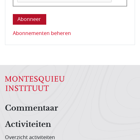
Deze vraag is om te controleren dat u een mens be
Abonnementen beheren
Hoofdnavigatiemenu
Commentaar
Activiteiten
Overzicht activiteiten