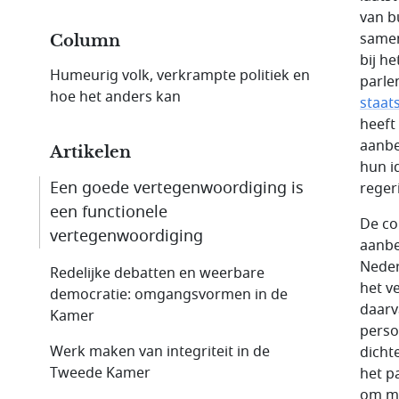
van b
samen
Column
bij h
Humeurig volk, verkrampte politiek en
parle
hoe het anders kan
staat
heeft
aanbe
Artikelen
hun i
Een goede vertegenwoordiging is
reger
een functionele
De co
vertegenwoordiging
aanbe
Neder
Redelijke debatten en weerbare
het v
democratie: omgangsvormen in de
daarv
Kamer
perso
Werk maken van integriteit in de
dicht
Tweede Kamer
het p
om ma