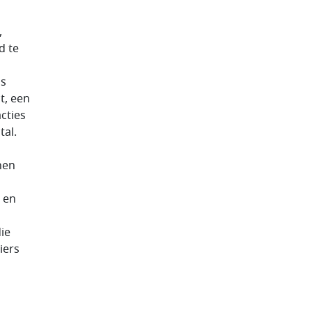
,
d te
is
t, een
cties
tal.
nen
 en
ie
iers