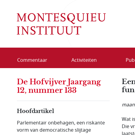
Overslaan en naar de inhoud gaan
Commentaar
Activiteiten
Publ
De Hofvijver Jaargang
Een
fun
12, nummer 133
maand
Hoofdartikel
Wat i
Parlementair onbehagen, een riskante
Die v
vorm van democratische slijtage
laats