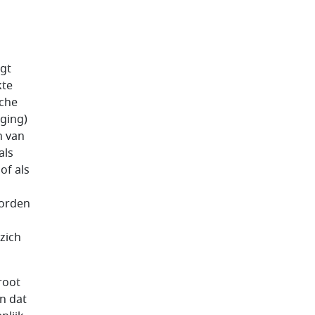
egt
kte
sche
iging)
n van
als
of als
oorden
zich
groot
n dat