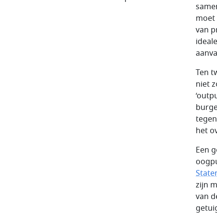
samen
moet 
van p
ideal
aanva
Ten t
niet 
‘outp
burge
tegen
het o
Een g
oogpu
State
zijn 
van d
getui