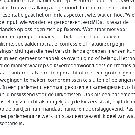
s gaande is. De manier van representeren doet er dus weze
Dat is trouwens allang aangetoond door de representatiethe
presentatie gaat het om drie aspecten: wie, wat en hoe. ‘Wie’
de input, wie worden er gerepresenteerd? Dat is waar de
landse oplossingen zich op fixeren. ‘Wat’ staat niet voor
nen en groepen, maar voor belangen of ideologieën.
alisme, sociaaldemocratie, confessie of natuurzorg zijn
singsrichtingen die heel verschillende groepen mensen ku
n in een gemeenschappelijke overtuiging of belang. Het ‘ho
ft de manier waarop volksvertegenwoordigers en fracties 
at hanteren: als directe opdracht of met een grote eigen 
wegingen te maken, compromissen te sluiten of belangen u
n. In een parlement, eenmaal gekozen en samengesteld, is h
 altijd beslissend voor de uitkomsten. Ook als een parlemen
telling zo dicht als mogelijk bij de kiezers staat, blijft de 
p de partijen hun mandaat hanteren doorslaggevend. Pas 
het parlementaire werk ontstaat een wezenlijk deel van wa
entatie is.