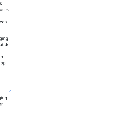
k
roces
 een
ging
at de
en
 op
ging
or