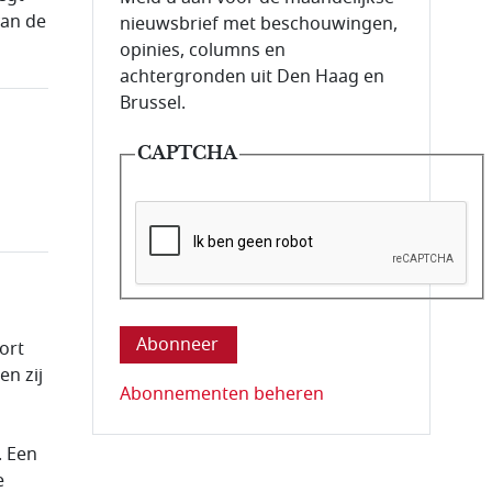
van de
nieuwsbrief met beschouwingen,
opinies, columns en
achtergronden uit Den Haag en
Brussel.
CAPTCHA
Deze vraag is om te controleren dat u ee
ort
n zij
Abonnementen beheren
n
. Een
e