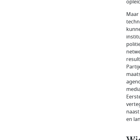
oplei
Maar 
techn
kunne
instit
polit
netwe
result
Parti
maats
agend
media
Eerst
verte
naast
en la
Wie