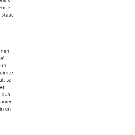
nlijk
orie.
 staat
nnen
e’
hun
ruimte
it te
et
t qua
manier
in en
t