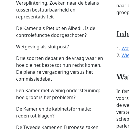
Versplintering. Zoeken naar de balans
naar 
tussen bestuurbaarheid en
groep
representativiteit
De Kamer als Pietlut en Albedil. Is de
In
controlefunctie doorgeschoten?
Wetgeving als sluitpost?
Wat
Wie
Drie soorten debat en de vraag waar en
hoe die het beste tot hun recht komen.
De plenaire vergadering versus het
Wat
commissiedebat
Een Kamer met weinig ondersteuning:
In fe
hoe groot is het probleem?
voors
de we
De Kamer en de kabinetsformatie:
verst
reden tot klagen?
schep
parle
De Tweede Kamer en Europese zaken