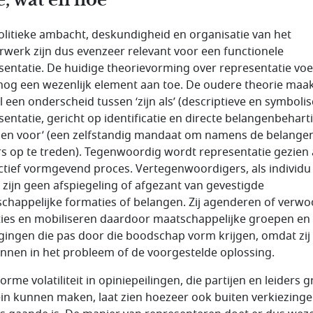
olitieke ambacht, deskundigheid en organisatie van het
werk zijn dus evenzeer relevant voor een functionele
sentatie. De huidige theorievorming over representatie vo
nog een wezenlijk element aan toe. De oudere theorie maa
l een onderscheid tussen ‘zijn als’ (descriptieve en symboli
sentatie, gericht op identificatie en directe belangenbehart
oen voor’ (een zelfstandig mandaat om namens de belange
rs op te treden). Tegenwoordig wordt representatie gezien 
ctief vormgevend proces. Vertegenwoordigers, als individu 
j, zijn geen afspiegeling of afgezant van gevestigde
chappelijke formaties of belangen. Zij agenderen of verw
ies en mobiliseren daardoor maatschappelijke groepen en
ingen die pas door die boodschap vorm krijgen, omdat zij 
nnen in het probleem of de voorgestelde oplossing.
rme volatiliteit in opiniepeilingen, die partijen en leiders 
ein kunnen maken, laat zien hoezeer ook buiten verkiezinge