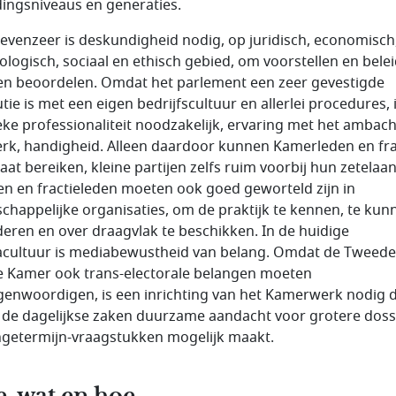
dingsniveaus en generaties.
evenzeer is deskundigheid nodig, op juridisch, economisch
ologisch, sociaal en ethisch gebied, om voorstellen en belei
n beoordelen. Omdat het parlement een zeer gevestigde
utie is met een eigen bedrijfscultuur en allerlei procedures, 
ieke professionaliteit noodzakelijk, ervaring met het ambach
rk, handigheid. Alleen daardoor kunnen Kamerleden en fra
aat bereiken, kleine partijen zelfs ruim voorbij hun zetelaan
jen en fractieleden moeten ook goed geworteld zijn in
chappelijke organisaties, om de praktijk te kennen, te kun
eren en over draagvlak te beschikken. In de huidige
cultuur is mediabewustheid van belang. Omdat de Tweede
e Kamer ook trans-electorale belangen moeten
genwoordigen, is een inrichting van het Kamerwerk nodig d
 de dagelijkse zaken duurzame aandacht voor grotere doss
ngetermijn-vraagstukken mogelijk maakt.
, wat en hoe