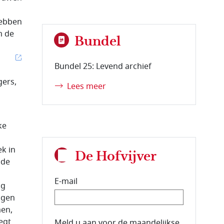
hebben
m de
Bundel
Bundel 25: Levend archief
gers,
Lees meer
ke
k in
De Hofvijver
jde
E-mail
ng
ngen
en,
egt
E-mailadres van de abonnee.
Meld u aan voor de maandelijkse