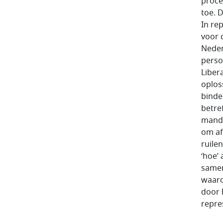
proce
toe. 
In re
voor 
Neder
perso
Liber
oplos
binde
betre
manda
om af
ruile
‘hoe’
samens
waaro
door 
repres