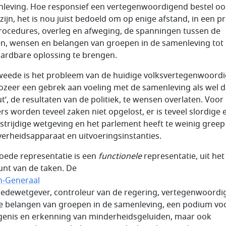
leving. Hoe responsief een vertegenwoordigend bestel oo
zijn, het is nou juist bedoeld om op enige afstand, in een p
rocedures, overleg en afweging, de spanningen tussen de
en, wensen en belangen van groepen in de samenleving tot
ardbare oplossing te brengen.
weede is het probleem van de huidige volksvertegenwoordi
zozeer een gebrek aan voeling met de samenleving als wel d
ut’, de resultaten van de politiek, te wensen overlaten. Voor
rs worden teveel zaken niet opgelost, er is teveel slordige 
strijdige wetgeving en het parlement heeft te weinig greep
verheidsapparaat en uitvoeringsinstanties.
oede representatie is een
functionele
representatie, uit het
nt van de taken. De
n-Generaal
medewetgever, controleur van de regering, vertegenwoordi
e belangen van groepen in de samenleving, een podium vo
genis en erkenning van minderheidsgeluiden, maar ook