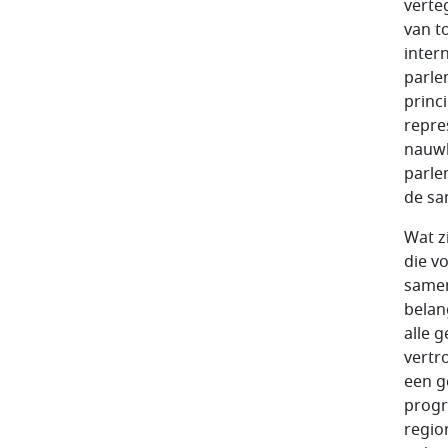
verte
van t
inter
parle
princ
repre
nauwk
parle
de sa
Wat z
die v
samen
belan
alle 
vertr
een g
progr
regio