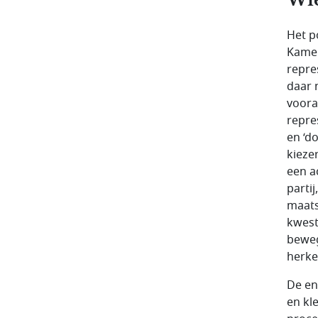
Het p
Kamer
repre
daar 
voora
repre
en ‘d
kieze
een a
parti
maats
kwest
beweg
herke
De eno
en kl