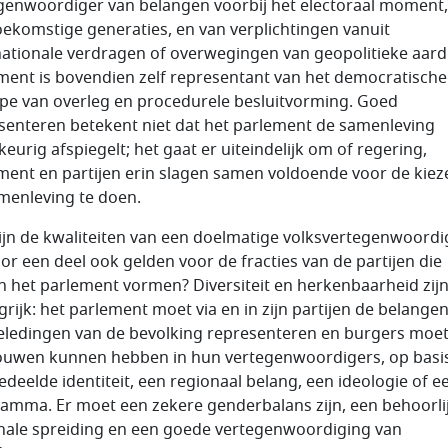
genwoordiger van belangen voorbij het electoraal moment,
oekomstige generaties, en van verplichtingen vanuit
nationale verdragen of overwegingen van geopolitieke aard
ment is bovendien zelf representant van het democratische
ipe van overleg en procedurele besluitvorming. Goed
senteren betekent niet dat het parlement de samenleving
eurig afspiegelt; het gaat er uiteindelijk om of regering,
ment en partijen erin slagen samen voldoende voor de kiez
menleving te doen.
ijn de kwaliteiten van een doelmatige volksvertegenwoordi
oor een deel ook gelden voor de fracties van de partijen die
 het parlement vormen? Diversiteit en herkenbaarheid zij
grijk: het parlement moet via en in zijn partijen de belange
geledingen van de bevolking representeren en burgers moe
ouwen kunnen hebben in hun vertegenwoordigers, op basi
edeelde identiteit, een regionaal belang, een ideologie of e
amma. Er moet een zekere genderbalans zijn, een behoorli
nale spreiding en een goede vertegenwoordiging van