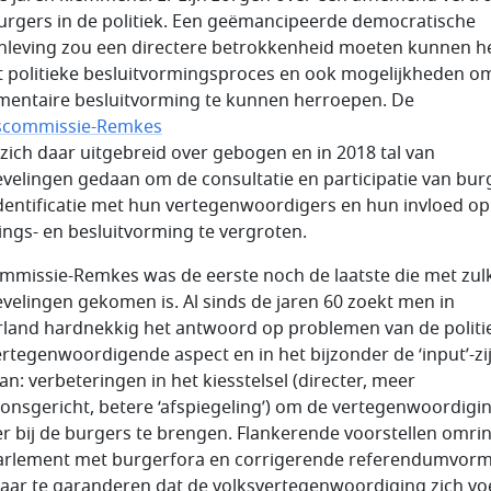
urgers in de politiek. Een geëmancipeerde democratische
leving zou een directere betrokkenheid moeten kunnen 
et politieke besluitvormingsproces en ook mogelijkheden o
mentaire besluitvorming te kunnen herroepen. De
scommissie-Remkes
 zich daar uitgebreid over gebogen en in 2018 tal van
velingen gedaan om de consultatie en participatie van bur
dentificatie met hun vertegenwoordigers en hun invloed op
ings- en besluitvorming te vergroten.
mmissie-Remkes was de eerste noch de laatste die met zul
velingen gekomen is. Al sinds de jaren 60 zoekt men in
land hardnekkig het antwoord op problemen van de politie
ertegenwoordigende aspect en in het bijzonder de ‘input’-zi
an: verbeteringen in het kiesstelsel (directer, meer
onsgericht, betere ‘afspiegeling’) om de vertegenwoordigi
er bij de burgers te brengen. Flankerende voorstellen omri
arlement met burgerfora en corrigerende referendumvorm
ar te garanderen dat de volksvertegenwoordiging zich vo