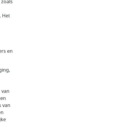
 zoals
. Het
ers en
ging,
n
n van
ten
s van
en
jke