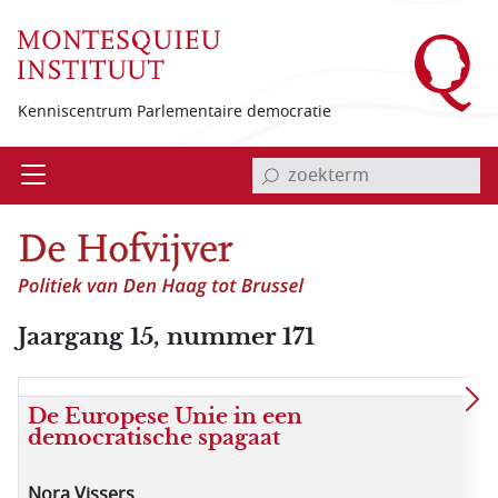
Overslaan en naar de inhoud gaan
Kenniscentrum Parlementaire democratie
invoerveld zoekterm
Open
Menu
Jaargang 15, nummer 171
De Europese Unie in een
democratische spagaat
Nora Vissers