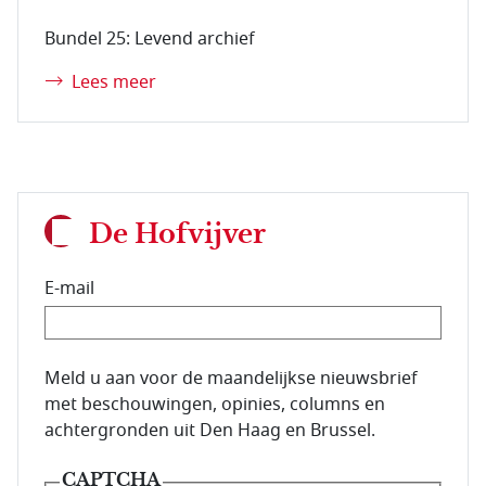
Bundel 25: Levend archief
Lees meer
De Hofvijver
E-mail
E-mailadres van de abonnee.
Meld u aan voor de maandelijkse nieuwsbrief
met beschouwingen, opinies, columns en
achtergronden uit Den Haag en Brussel.
CAPTCHA