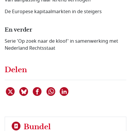
Van aanpassing naar lerend vermogen
De Europese kapitaalmarkten in de steigers
En verder
Serie 'Op zoek naar de kloof' in samenwerking met
Nederland Rechtsstaat
Delen
Deel dit item op X
Deel dit item op Bluesky
Deel dit item op Facebook
Deel dit item op Linkedin
Delen via WhatsApp
Bundel