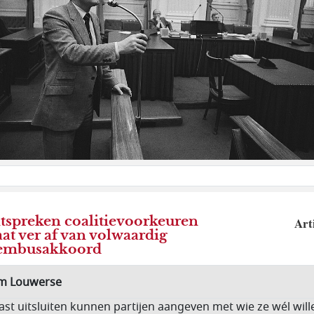
tspreken coalitievoorkeuren
Art
aat ver af van volwaardig
tembusakkoord
m Louwerse
ast uitsluiten kunnen partijen aangeven met wie ze wél will