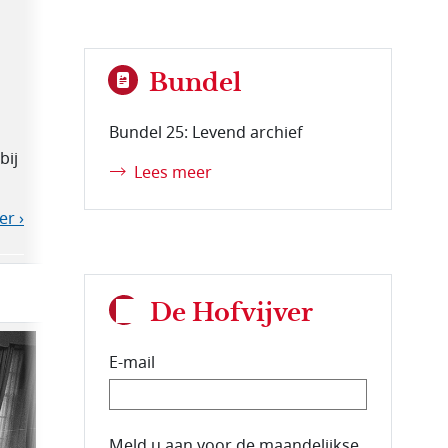
Bundel
Bundel 25: Levend archief
bij
Lees meer
er ›
De Hofvijver
E-mail
E-mailadres van de abonnee.
Meld u aan voor de maandelijkse