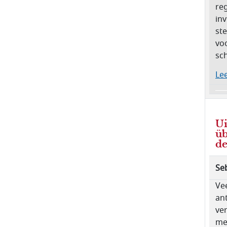
re
in
ste
vo
sc
Lee
Ui
üb
de
Se
Ve
an
ver
me