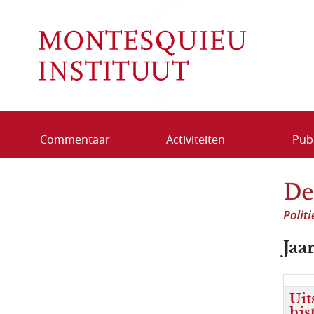
Overslaan en naar de inhoud gaan
Commentaar
Activiteiten
Publ
Jaa
Uit
his