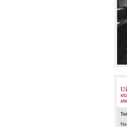
Ui
st
s
To
Na