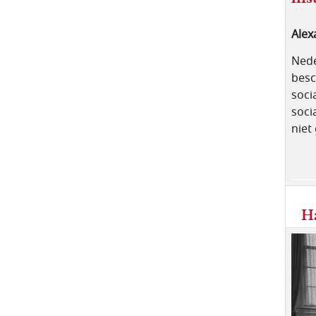
Alex
Nede
besc
soci
soci
niet
H