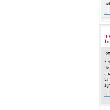
het
Lee
‘O
Im
Jo
Ee
de 
an
va
zij
Lee