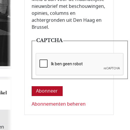
nieuwsbrief met beschouwingen,
opinies, columns en
achtergronden uit Den Haag en
Brussel.
CAPTCHA
Deze vraag is om te controleren dat u ee
ikel
Abonnementen beheren
en