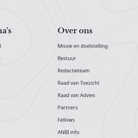
a's
Over ons
l
Missie en doelstelling
s
Bestuur
Redactieteam
Raad van Toezicht
Raad van Advies
Partners
Fellows
ANBI info