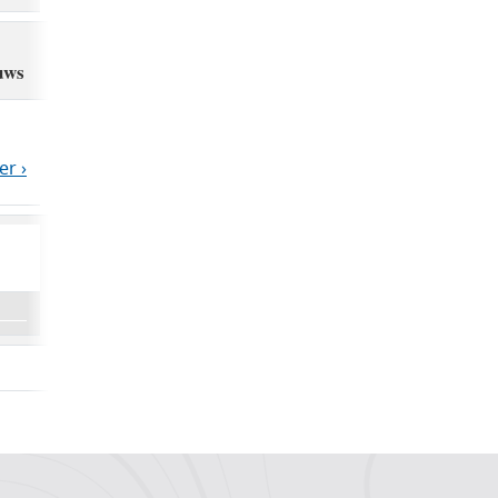
uws
er ›