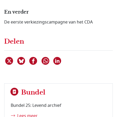
En verder
De eerste verkiezingscampagne van het CDA
Delen
Deel dit item op X
Deel dit item op Bluesky
Deel dit item op Facebook
Deel dit item op Linkedin
Delen via WhatsApp
Bundel
Bundel 25: Levend archief
Lees meer