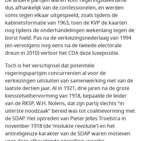
De andere partijen waren voor regeringsdeelname
dus afhankelijk van de confessionelen, en werden
soms tegen elkaar uitgespeeld, zoals tijdens de
kabinetsformatie van 1963, toen de KVP de kaarten
nog tijdens de onderhandelingen wekenlang tegen de
borst hield. Pas na de verkiezingsnederlaag van 1994
(en vervolgens nog eens na de tweede electorale
dreun in 2010) verloor het CDA deze luxepositie.
Toch is het verschijnsel dat potentiële
regeringspartijen concurrenten al voor de
verkiezingen uitsluiten van samenwerking niet van de
laatste dertien jaar. Al in 1921, drie jaren na de grote
kiesstelselhervorming van 1918, bepaalde de leider
van de RKSP, W.H. Nolens, dat zijn partij slechts “in
uiterste noodzaak” bereid was tot coalitievorming met
de SDAP. Het optreden van Pieter Jelles Troelstra in
november 1918 (de ‘mislukte revolutie’) en het
antireligieuze karakter van de SDAP waren motieven