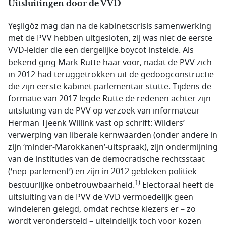
Uitsluitingen door de VVD
Yeşilgöz mag dan na de kabinetscrisis samenwerking
met de PVV hebben uitgesloten, zij was niet de eerste
VVD-leider die een dergelijke boycot instelde. Als
bekend ging Mark Rutte haar voor, nadat de PVV zich
in 2012 had teruggetrokken uit de gedoogconstructie
die zijn eerste kabinet parlementair stutte. Tijdens de
formatie van 2017 legde Rutte de redenen achter zijn
uitsluiting van de PVV op verzoek van informateur
Herman Tjeenk Willink vast op schrift: Wilders’
verwerping van liberale kernwaarden (onder andere in
zijn ‘minder-Marokkanen’-uitspraak), zijn ondermijning
van de instituties van de democratische rechtsstaat
(‘nep-parlement’) en zijn in 2012 gebleken politiek-
1)
bestuurlijke onbetrouwbaarheid.
Electoraal heeft de
uitsluiting van de PVV de VVD vermoedelijk geen
windeieren gelegd, omdat rechtse kiezers er – zo
wordt verondersteld – uiteindelijk toch voor kozen