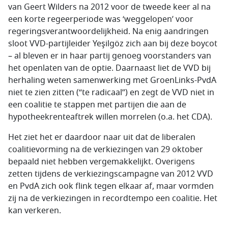
van Geert Wilders na 2012 voor de tweede keer al na
een korte regeerperiode was ‘weggelopen’ voor
regeringsverantwoordelijkheid. Na enig aandringen
sloot VVD-partijleider Yeşilgöz zich aan bij deze boycot
– al bleven er in haar partij genoeg voorstanders van
het openlaten van de optie. Daarnaast liet de VVD bij
herhaling weten samenwerking met GroenLinks-PvdA
niet te zien zitten (“te radicaal”) en zegt de VVD niet in
een coalitie te stappen met partijen die aan de
hypotheekrenteaftrek willen morrelen (o.a. het CDA).
Het ziet het er daardoor naar uit dat de liberalen
coalitievorming na de verkiezingen van 29 oktober
bepaald niet hebben vergemakkelijkt. Overigens
zetten tijdens de verkiezingscampagne van 2012 VVD
en PvdA zich ook flink tegen elkaar af, maar vormden
zij na de verkiezingen in recordtempo een coalitie. Het
kan verkeren.