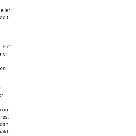
eller
oelt
. Het
amer
den
er
or
arom
res.
 dan
aakt