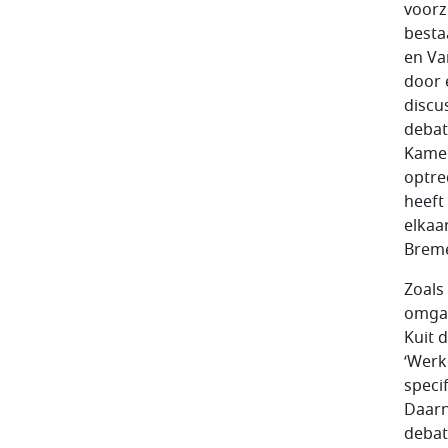
voorz
besta
en Va
door 
discu
debat
Kamer
optre
heeft
elkaa
Breme
Zoals
omgan
Kuit d
‘Werk
speci
Daarn
debat