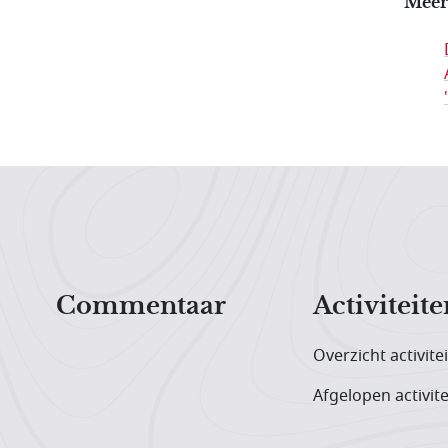
Meer
Hoofdnavigatiemenu
Commentaar
Activiteite
Overzicht activite
Afgelopen activite