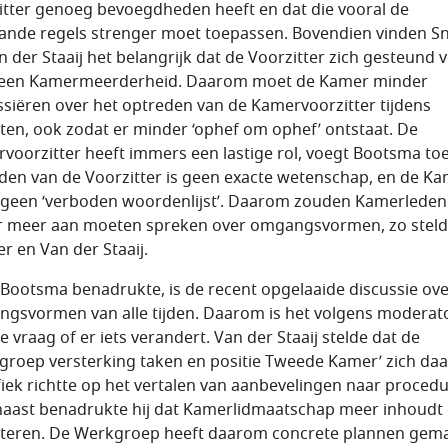
itter genoeg bevoegdheden heeft en dat die vooral de
ande regels strenger moet toepassen. Bovendien vinden Sn
n der Staaij het belangrijk dat de Voorzitter zich gesteund v
een Kamermeerderheid. Daarom moet de Kamer minder
ssiëren over het optreden van de Kamervoorzitter tijdens
ten, ook zodat er minder ‘ophef om ophef’ ontstaat. De
voorzitter heeft immers een lastige rol, voegt Bootsma toe
den van de Voorzitter is geen exacte wetenschap, en de K
 geen ‘verboden woordenlijst’. Daarom zouden Kamerleden
r meer aan moeten spreken over omgangsvormen, zo stel
r en Van der Staaij.
 Bootsma benadrukte, is de recent opgelaaide discussie ov
gsvormen van alle tijden. Daarom is het volgens moderat
e vraag of er iets verandert. Van der Staaij stelde dat de
groep versterking taken en positie Tweede Kamer’ zich da
fiek richtte op het vertalen van aanbevelingen naar procedu
aast benadrukte hij dat Kamerlidmaatschap meer inhoudt
teren. De Werkgroep heeft daarom concrete plannen gem