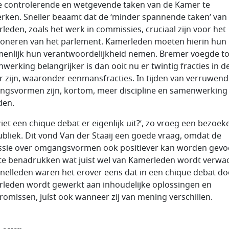
 controlerende en wetgevende taken van de Kamer te
erken. Sneller beaamt dat de ‘minder spannende taken’ van
leden, zoals het werk in commissies, cruciaal zijn voor het
ioneren van het parlement. Kamerleden moeten hierin hun
enlijk hun verantwoordelijkheid nemen. Bremer voegde to
werking belangrijker is dan ooit nu er twintig fracties in d
 zijn, waaronder eenmansfracties. In tijden van verruwen
gsvormen zijn, kortom, meer discipline en samenwerking
den.
iet een chique debat er eigenlijk uit?’, zo vroeg een bezoeke
ubliek. Dit vond Van der Staaij een goede vraag, omdat de
ssie over omgangsvormen ook positiever kan worden gevo
te benadrukken wat juist wel van Kamerleden wordt verwac
nelleden waren het erover eens dat in een chique debat do
leden wordt gewerkt aan inhoudelijke oplossingen en
omissen, juíst ook wanneer zij van mening verschillen.