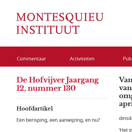
Overslaan en naar de inhoud gaan
Commentaar
Activiteiten
Publ
De Hofvijver Jaargang
Van
van
12, nummer 130
omg
apr
Hoofdartikel
dinsd
Een berisping, een aanwijzing, en nu?
‘Het 