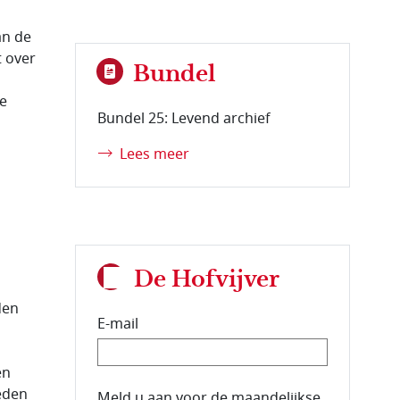
an de
 over
Bundel
ze
Bundel 25: Levend archief
Lees meer
De Hofvijver
den
E-mail
en
eden
E-mailadres van de abonnee.
Meld u aan voor de maandelijkse