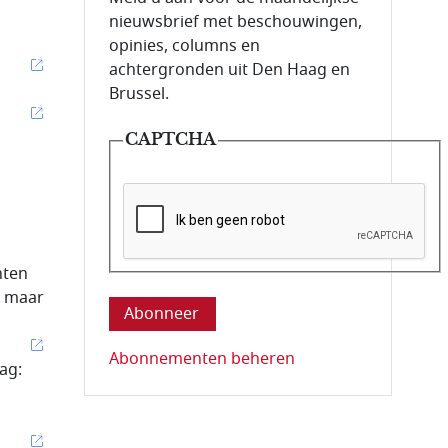
nieuwsbrief met beschouwingen,
opinies, columns en
achtergronden uit Den Haag en
Brussel.
CAPTCHA
Deze vraag is om te controleren dat u ee
nten
, maar
Abonnementen beheren
ag: