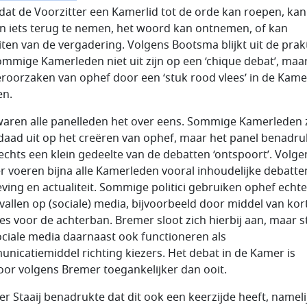
 dat de Voorzitter een Kamerlid tot de orde kan roepen, kan
n iets terug te nemen, het woord kan ontnemen, of kan
uiten van de vergadering. Volgens Bootsma blijkt uit de prakt
ommige Kamerleden niet uit zijn op een ‘chique debat’, maa
eroorzaken van ophef door een ‘stuk rood vlees’ in de Kame
en.
waren alle panelleden het over eens. Sommige Kamerleden z
daad uit op het creëren van ophef, maar het panel benadru
lechts een klein gedeelte van de debatten ‘ontspoort’. Volge
er voeren bijna alle Kamerleden vooral inhoudelijke debatte
ving en actualiteit. Sommige politici gebruiken ophef echt
 vallen op (sociale) media, bijvoorbeeld door middel van kor
jes voor de achterban. Bremer sloot zich hierbij aan, maar s
ociale media daarnaast ook functioneren als
nicatiemiddel richting kiezers. Het debat in de Kamer is
oor volgens Bremer toegankelijker dan ooit.
er Staaij benadrukte dat dit ook een keerzijde heeft, nameli