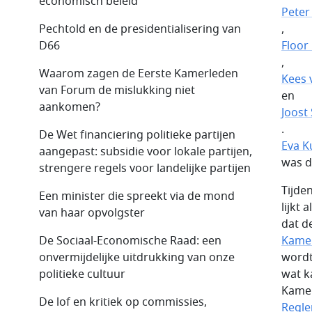
economisch beleid
Peter
Pechtold en de presidentialisering van
,
D66
Floor
,
Waarom zagen de Eerste Kamerleden
Kees 
van Forum de mislukking niet
en
aankomen?
Joost 
.
De Wet financiering politieke partijen
Eva K
aangepast: subsidie voor lokale partijen,
was d
strengere regels voor landelijke partijen
Tijde
Een minister die spreekt via de mond
lijkt
van haar opvolgster
dat de
De Sociaal-Economische Raad: een
Kamer
onvermijdelijke uitdrukking van onze
wordt
politieke cultuur
wat k
Kamer
De lof en kritiek op commissies,
Regle