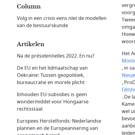
vergr
Column
voorg
Volg in een crisis eens níet de modellen
Tweed
van de bestuurskunde
omgan
Hoewe
woord
Artikelen
Het A
Na de présidentielles 2022. En nu?
Monte
De EU en het lidmaatschap van
, in 
Oekraïne: Tussen geopolitiek,
Nieu
bureaucratie en morele plicht
, Pro
Filmh
Inhouden EU-subsidies is geen
. De 
wondermiddel voor Hongaarse
Kamer
rechtsstaat
wel u
bevoe
Europees Herstelfonds: Nederlandse
aanbe
plannen en de Europeanisering van
leide