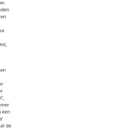
er.
eden
ten
ke
omt,
nen
er
or
’,
Kamer
a een
e’
dat de