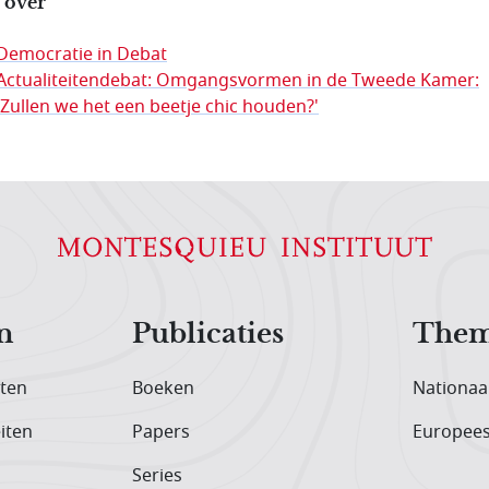
 over
Democratie in Debat
Actualiteitendebat: Omgangsvormen in de Tweede Kamer:
'Zullen we het een beetje chic houden?'
n
Publicaties
Them
iten
Boeken
Nationaa
iten
Papers
Europee
Series