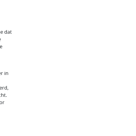
e dat
e
de
r in
erd,
ht.
or