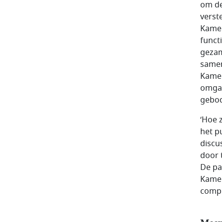
om de
verst
Kamer
funct
gezam
samen
Kamer
omgan
gebo
‘Hoe z
het p
discu
door 
De pa
Kamer
compr