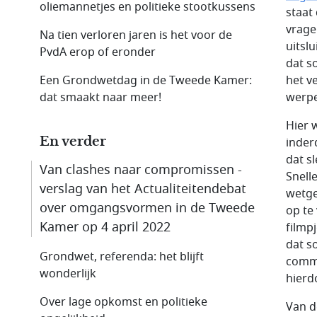
oliemannetjes en politieke stootkussens
staat
vrage
Na tien verloren jaren is het voor de
uitsl
PvdA erop of eronder
dat s
Een Grondwetdag in de Tweede Kamer:
het v
dat smaakt naar meer!
werp
Hier 
En verder
inder
dat s
Van clashes naar compromissen -
Snell
verslag van het Actualiteitendebat
wetge
over omgangsvormen in de Tweede
op te
Kamer op 4 april 2022
filmp
dat s
Grondwet, referenda: het blijft
commu
wonderlijk
hierd
Over lage opkomst en politieke
Van d