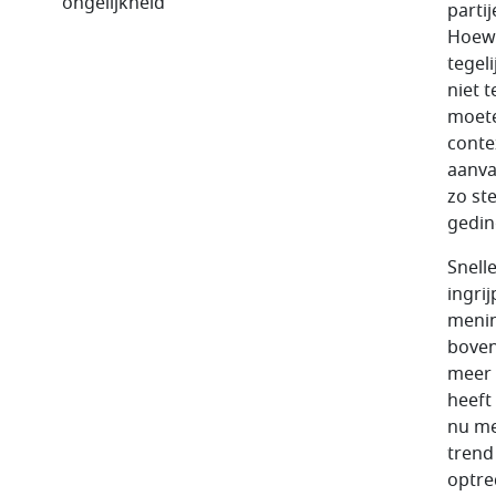
ongelijkheid
parti
Hoewe
tegel
niet 
moete
conte
aanva
zo st
gedin
Snell
ingrij
menin
boven
meer 
heeft
nu me
trend
optre