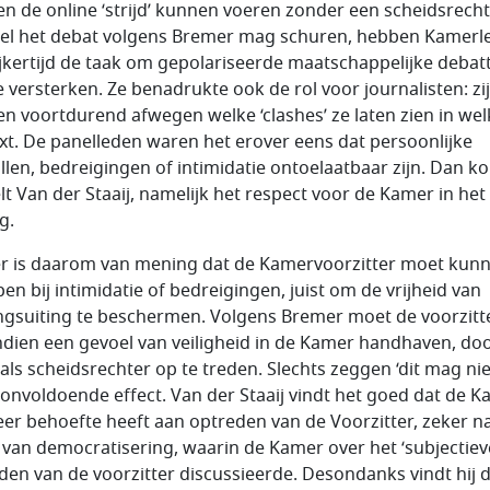
jen de online ‘strijd’ kunnen voeren zonder een scheidsrecht
l het debat volgens Bremer mag schuren, hebben Kamerl
ijkertijd de taak om gepolariseerde maatschappelijke debat
te versterken. Ze benadrukte ook de rol voor journalisten: zij
n voortdurend afwegen welke ‘clashes’ ze laten zien in wel
xt. De panelleden waren het erover eens dat persoonlijke
llen, bedreigingen of intimidatie ontoelaatbaar zijn. Dan k
elt Van der Staaij, namelijk het respect voor de Kamer in het
g.
er is daarom van mening dat de Kamervoorzitter moet kun
pen bij intimidatie of bedreigingen, juist om de vrijheid van
gsuiting te beschermen. Volgens Bremer moet de voorzitt
dien een gevoel van veiligheid in de Kamer handhaven, do
als scheidsrechter op te treden. Slechts zeggen ‘dit mag niet
 onvoldoende effect. Van der Staaij vindt het goed dat de 
er behoefte heeft aan optreden van de Voorzitter, zeker n
 van democratisering, waarin de Kamer over het ‘subjectiev
den van de voorzitter discussieerde. Desondanks vindt hij 