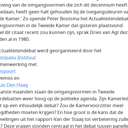
oving van de omgangsvormen die zich dit decennium heeft
edaan, heeft geen halt gehouden bij de toegangsdeuren v
e Kamer.' Zo opende Peter Bootsma het Actualiteitendebat
gsvormen in de Tweede Kamer dat gisteren plaatsvond.
l dit citaat recent zou kunnen zijn, sprak Dries van Agt de
en al in 1980.
ctualiteitendebat werd georganiseerd door het
squieu Instituut
samenwerking met
wspoort
Demos en
uis Den Haag
laatste maanden staan de omgangsvormen in Tweede
debatten weer hoog op de politieke agenda. Zijn Kamerle
it op een inhoudelijk debat? Zou de Kamervoorzitter meer
gdheden moeten krijgen? En hoe groot is de kans dat de
velingen uit het rapport-Van der Staaij tot verbetering zull
n? Deze vragen stonden centraal in het debat tussen panell