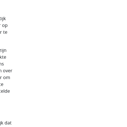
ijk
r op
r te
ijn
kte
ns
n over
er om
te
telde
jk dat