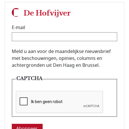
De Hofvijver
E-mail
E-mailadres van de abonnee.
Meld u aan voor de maandelijkse nieuwsbrief
met beschouwingen, opinies, columns en
achtergronden uit Den Haag en Brussel.
CAPTCHA
Deze vraag is om te controleren dat u een mens be