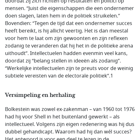
doordat zij zich richten op resultaten en politici op
mensen. “Juist die eigenschappen die een ondernemer
doen slagen, laten hem in de politiek struikelen.”
Bovendien: “Tegen de tijd dat een ondernemer succes
heeft bereikt, is hij allicht veertig. Het is dan meestal
voor hem te laat om zijn gewoonten en zijn reflexen
zodanig te veranderen dat hij het in de politieke arena
uithoudt”. Intellectuelen hadden evenmin veel kans,
doordat zij “belang stellen in ideeën als zodanig”.
“Werkelijke intellectuelen zijn te preuts voor de weinig
subtiele vereisten van de electorale politiek”.1
Versimpeling en herhaling
Bolkestein was zowel ex-zakenman – van 1960 tot 1976
had hij voor Shell in het buitenland gewerkt – als
intellectueel. Volgens zijn eigen redenering was hij dus
dubbel gehandicapt. Waarom had hij dan wél succes?
Het antwoord is voor een deel te lezen in de