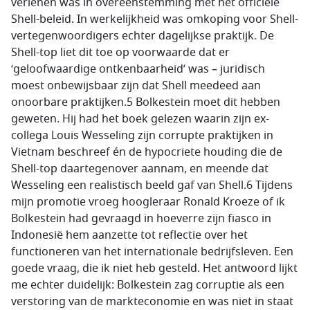
verlenen was in overeenstemming met het officiële
Shell-beleid. In werkelijkheid was omkoping voor Shell-
vertegenwoordigers echter dagelijkse praktijk. De
Shell-top liet dit toe op voorwaarde dat er
‘geloofwaardige ontkenbaarheid’ was – juridisch
moest onbewijsbaar zijn dat Shell meedeed aan
onoorbare praktijken.5 Bolkestein moet dit hebben
geweten. Hij had het boek gelezen waarin zijn ex-
collega Louis Wesseling zijn corrupte praktijken in
Vietnam beschreef én de hypocriete houding die de
Shell-top daartegenover aannam, en meende dat
Wesseling een realistisch beeld gaf van Shell.6 Tijdens
mijn promotie vroeg hoogleraar Ronald Kroeze of ik
Bolkestein had gevraagd in hoeverre zijn fiasco in
Indonesië hem aanzette tot reflectie over het
functioneren van het internationale bedrijfsleven. Een
goede vraag, die ik niet heb gesteld. Het antwoord lijkt
me echter duidelijk: Bolkestein zag corruptie als een
verstoring van de markteconomie en was niet in staat