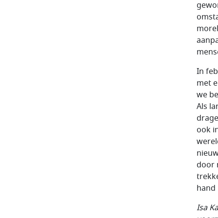
gewor
omsta
morel
aanpa
mense
In fe
met e
we be
Als l
drage
ook i
wereld
nieuw
door 
trekk
hand 
Isa K