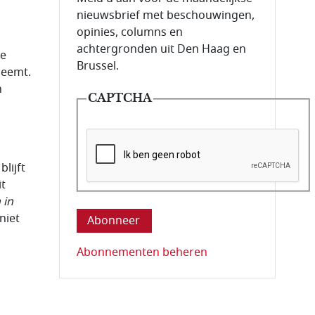
nieuwsbrief met beschouwingen,
opinies, columns en
achtergronden uit Den Haag en
he
Brussel.
neemt.
n
CAPTCHA
lijft
it
Deze vraag is om te controleren dat u ee
 in
niet
Abonnementen beheren