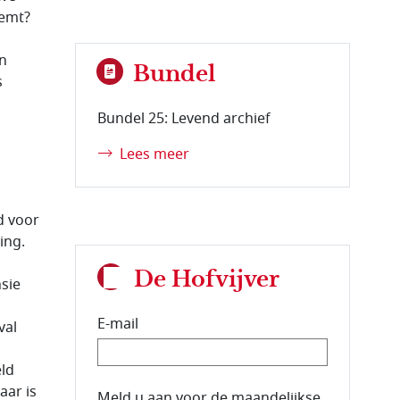
eemt?
n
Bundel
s
Bundel 25: Levend archief
Lees meer
d voor
ing.
De Hofvijver
sie
E-mail
val
eld
aar is
E-mailadres van de abonnee.
Meld u aan voor de maandelijkse