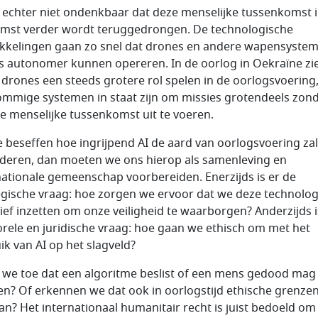
s echter niet ondenkbaar dat deze menselijke tussenkomst 
mst verder wordt teruggedrongen. De technologische
kkelingen gaan zo snel dat drones en andere wapensyste
s autonomer kunnen opereren. In de oorlog in Oekraïne zi
t drones een steeds grotere rol spelen in de oorlogsvoering
ommige systemen in staat zijn om missies grotendeels zon
te menselijke tussenkomst uit te voeren.
e beseffen hoe ingrijpend AI de aard van oorlogsvoering zal
deren, dan moeten we ons hierop als samenleving en
nationale gemeenschap voorbereiden. Enerzijds is er de
egische vraag: hoe zorgen we ervoor dat we deze technolog
tief inzetten om onze veiligheid te waarborgen? Anderzijds i
rele en juridische vraag: hoe gaan we ethisch om met het
ik van AI op het slagveld?
 we toe dat een algoritme beslist of een mens gedood mag
n? Of erkennen we dat ook in oorlogstijd ethische grenze
an? Het internationaal humanitair recht is juist bedoeld om 