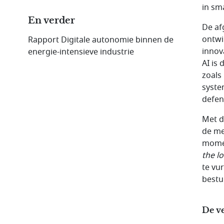
in sm
En verder
De af
ontwi
Rapport Digitale autonomie binnen de
innov
energie-intensieve industrie
AI is
zoals
syste
defen
Met d
de me
momen
the l
te vu
bestu
De v