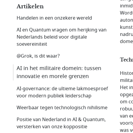
inmid
Artikelen
Wordt
Handelen in een onzekere wereld
auton
kunst
AI en Quantum vragen om herijking van
nadru
Nederlands beleid voor digitale
dome
soevereiniteit
@Grok, is dit waar?
Tech
AI in het militaire domein: tussen
Histo
innovatie en morele grenzen
milit
Het i
AI-governance: de ultieme lakmoesproef
opgez
voor modern publiek leiderschap
om co
Weerbaar tegen technologisch nihilisme
robuu
van ee
Positie van Nederland in AI & Quantum,
voort
versterken van onze koppositie
was v