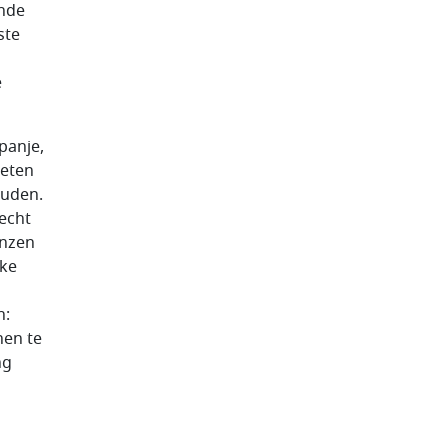
ende
ste
e
panje,
oeten
ouden.
Recht
enzen
eke
n:
nen te
ng