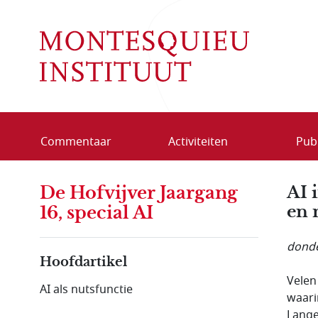
Overslaan en naar de inhoud gaan
Commentaar
Activiteiten
Publ
De Hofvijver Jaargang
AI 
en 
16, special AI
donde
Hoofdartikel
Velen
AI als nutsfunctie
waari
Lange