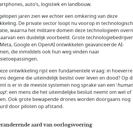
artphones, auto’s, logistiek en landbouw.
gelopen jaren zien we echter een omkering van deze
kkeling. De private sector loopt nu voorop in technologisc
atie, waarna het militaire domein deze technologieën over
 daarvan een duidelijk voorbeeld. Grote technologiebedrijve
 Meta, Google en OpenAI ontwikkelen geavanceerde AI-
men, die inmiddels ook hun weg vinden naar
sietoepassingen.
eze ontwikkeling rijst een fundamentele vraag: in hoeverre b
ns degene die uiteindelijk beslist over leven en dood? Op d
t is er in de meeste systemen nog sprake van een ‘
human
oop
’: een mens die het uiteindelijke besluit neemt om wel of 
ren. Ook grote bewapende drones worden doorgaans nog
urd door piloten op afstand.
eranderende aard van oorlogsvoering