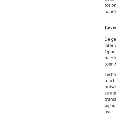
tot o
hand
Leve
De ge
later
Oppen
na Hi
toen 
Techn
macht
ontwi
strat
trans
bij h
over.