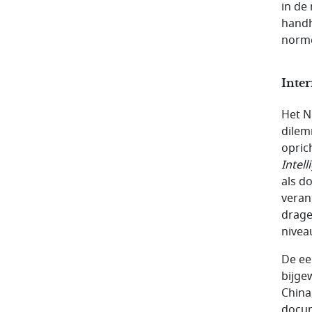
in de
handh
norme
Inter
Het N
dilem
opric
Intel
als d
veran
drage
nivea
De ee
bijge
China
docum