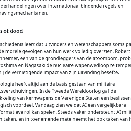
nderhandelingen over internationaal bindende regels en
havingsmechanismen.
n of dood
schiedenis leert dat uitvinders en wetenschappers soms p
 de morele gevolgen van hun werk volledig overzien. Robert
heimer, een van de grondleggers van de atoombom, pro
roshima en Nagasaki de nucleaire wapenwedloop te tempe
hij de vernietigende impact van zijn uitvinding besefte.
ologie heeft altijd aan de basis gestaan van militaire
sverschuivingen. In de Tweede Wereldoorlog gaf de
kkeling van kernwapens de Verenigde Staten een beslisse
egisch voordeel. Vandaag zien we dat AI een vergelijkbare
formatieve rol kan spelen. Steeds vaker ondersteunt AI mili
un taken, en in toenemende mate neemt het ook taken van 