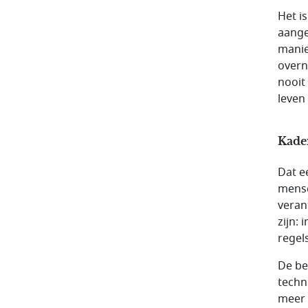
Het i
aange
manie
overn
nooit
leven
Kade
Dat e
mense
veran
zijn: 
regel
De be
techn
meer 