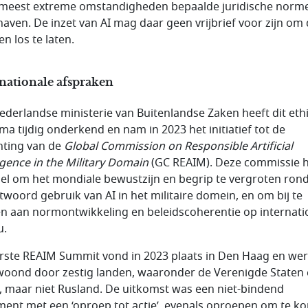
 meest extreme omstandigheden bepaalde juridische norm
aven. De inzet van AI mag daar geen vrijbrief voor zijn om 
n los te laten.
nationale afspraken
ederlandse ministerie van Buitenlandse Zaken heeft dit eth
ma tijdig onderkend en nam in 2023 het initiatief tot de
hting van de
Global Commission on Responsible Artificial
ligence in the Military Domain
(GC REAIM). Deze commissie h
oel om het mondiale bewustzijn en begrip te vergroten ro
twoord gebruik van AI in het militaire domein, en om bij te
n aan normontwikkeling en beleidscoherentie op internati
u.
rste REAIM Summit vond in 2023 plaats in Den Haag en we
woond door zestig landen, waaronder de Verenigde Staten
, maar niet Rusland. De uitkomst was een niet-bindend
ent met een ‘oproep tot actie’, evenals oproepen om te k