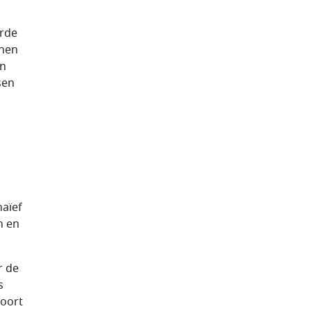
orde
nnen
en
sen
naïef
n en
r de
s
soort