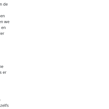
in de
men
en we
, en
der
ie
s er
n
zelfs