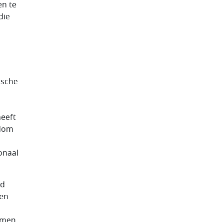
en te
die
ische
eeft
ndom
onaal
rd
 en
omen