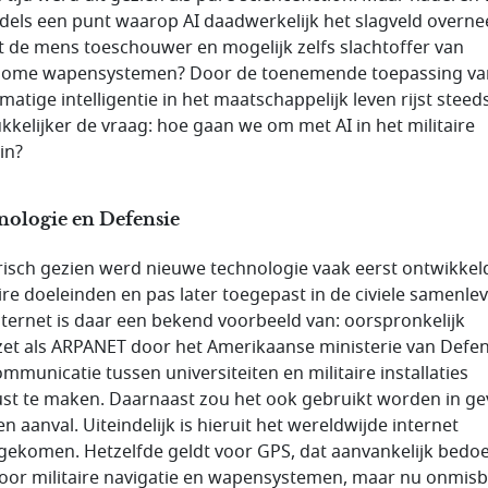
dels een punt waarop AI daadwerkelijk het slagveld overn
 de mens toeschouwer en mogelijk zelfs slachtoffer van
ome wapensystemen? Door de toenemende toepassing va
matige intelligentie in het maatschappelijk leven rijst steed
kkelijker de vraag: hoe gaan we om met AI in het militaire
in?
nologie en Defensie
risch gezien werd nieuwe technologie vaak eerst ontwikkel
aire doeleinden en pas later toegepast in de civiele samenlev
nternet is daar een bekend voorbeeld van: oorspronkelijk
et als ARPANET door het Amerikaanse ministerie van Defen
mmunicatie tussen universiteiten en militaire installaties
st te maken. Daarnaast zou het ook gebruikt worden in ge
n aanval. Uiteindelijk is hieruit het wereldwijde internet
gekomen. Hetzelfde geldt voor GPS, dat aanvankelijk bedo
oor militaire navigatie en wapensystemen, maar nu onmisb