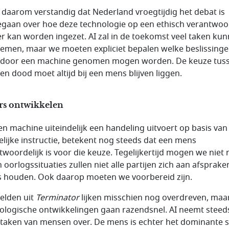
s daarom verstandig dat Nederland vroegtijdig het debat is
gaan over hoe deze technologie op een ethisch verantwo
r kan worden ingezet. AI zal in de toekomst veel taken ku
emen, maar we moeten expliciet bepalen welke beslissing
 door een machine genomen mogen worden. De keuze tus
 en dood moet altijd bij een mens blijven liggen.
rs ontwikkelen
en machine uiteindelijk een handeling uitvoert op basis van
lijke instructie, betekent nog steeds dat een mens
twoordelijk is voor die keuze. Tegelijkertijd mogen we niet 
in oorlogssituaties zullen niet alle partijen zich aan afsprake
s houden. Ook daarop moeten we voorbereid zijn.
elden uit
Terminator
lijken misschien nog overdreven, maa
ologische ontwikkelingen gaan razendsnel. AI neemt steed
taken van mensen over. De mens is echter het dominante 