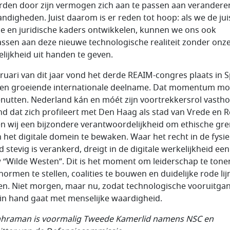
den door zijn vermogen zich aan te passen aan verander
ndigheden. Juist daarom is er reden tot hoop: als we de jui
e en juridische kaders ontwikkelen, kunnen we ons ook
ssen aan deze nieuwe technologische realiteit zonder onz
lijkheid uit handen te geven.
bruari van dit jaar vond het derde REAIM-congres plaats in S
en groeiende internationale deelname. Dat momentum m
nutten. Nederland kán en móét zijn voortrekkersrol vasth
and dat zich profileert met Den Haag als stad van Vrede en 
n wij een bijzondere verantwoordelijkheid om ethische gr
n het digitale domein te bewaken. Waar het recht in de fysi
 stevig is verankerd, dreigt in de digitale werkelijkheid een
 “Wilde Westen”. Dit is het moment om leiderschap te tone
normen te stellen, coalities te bouwen en duidelijke rode lij
en. Niet morgen, maar nu, zodat technologische vooruitga
in hand gaat met menselijke waardigheid.
ahraman is voormalig Tweede Kamerlid namens NSC en