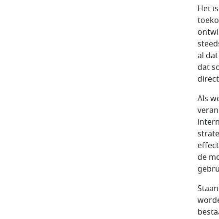
Het i
toeko
ontwi
steed
al da
dat s
direc
Als w
veran
inter
strat
effec
de mo
gebru
Staan
worde
besta