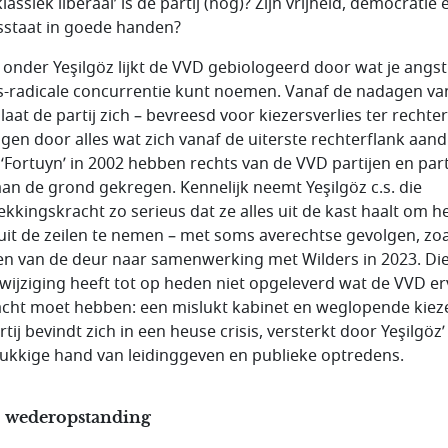
lassiek liberaal’ is de partij (nog)? Zijn vrijheid, democratie 
sstaat in goede handen?
 onder Yeşilgöz lijkt de VVD gebiologeerd door wat je angst
s-radicale concurrentie kunt noemen. Vanaf de nadagen va
laat de partij zich – bevreesd voor kiezersverlies ter rechter
agen door alles wat zich vanaf de uiterste rechterflank aand
 ‘Fortuyn’ in 2002 hebben rechts van de VVD partijen en parti
aan de grond gekregen. Kennelijk neemt Yeşilgöz c.s. die
ekkingskracht zo serieus dat ze alles uit de kast haalt om h
uit de zeilen te nemen – met soms averechtse gevolgen, zoa
n van de deur naar samenwerking met Wilders in 2023. Di
wijziging heeft tot op heden niet opgeleverd wat de VVD e
cht moet hebben: een mislukt kabinet en weglopende kieze
tij bevindt zich in een heuse crisis, versterkt door Yeşilgöz’
ukkige hand van leidinggeven en publieke optredens.
 wederopstanding