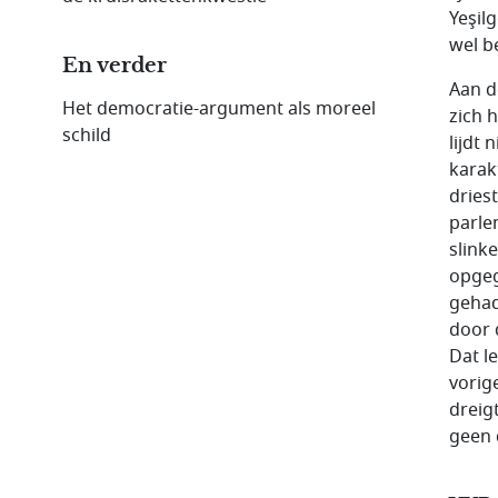
Yeşil
wel b
En verder
Aan d
Het democratie-argument als moreel
zich 
schild
lijdt
karak
dries
parle
slink
opgeg
gehad
door 
Dat l
vorig
dreig
geen 