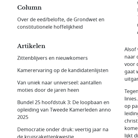
Column
Over de eed/belofte, de Grondwet en
constitutionele hoffelijkheid
Artikelen
Alsof
naar 
Zittenblijvers en nieuwkomers
voor 
Kamerervaring op de kandidatenlijsten
gaat 
uitga
Van uniek naar universeel: aantallen
moties door de jaren heen
Tegen
linies
Bundel 25 hoofdstuk 3: De loopbaan en
op pap
opleiding van Tweede Kamerleden anno
leidi
2025
chris
komen
Democratie onder druk: veertig jaar na
lijkt 
de kruisrakettenkwestie