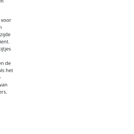
en
 voor
n
zijde
ient.
jtjes
en de
ls het
e
rvan
rs.