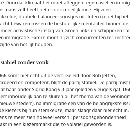
n? Doordat klimaat het moet afleggen tegen asiel en immig
rmans zelf heeft het er ook moeilijk mee. Hij voert
ikkelde, dubbele balanceerkunstjes uit. Intern moet hij het
icht bewaren tussen de bestuurlijke mentaliteit binnen de
 meer activistische inslag van GroenLinks en schipperen ro
 en immigratie. Extern moet hij zich concurrenten ter rechte
zijde van het lijf houden.
 stabiel zonder vonk
66 komt niet echt uit de verf. Geleid door Rob Jetten,
rdeerd en competent, blijft de partij stabiel. De partij mist 
dat haar onder Sigrid Kaag vijf jaar geleden vleugels gaf. D6
ert inhoudelijk aan te sluiten bij het thema van de woning
n nieuwe steden’), na immigratie een van de belangrijkste iss
de kiezers bij hun stemkeuze, maar slaagt daar niet echt in.
eens te meer zien hoeveel verschil persoonsgebondenheid
akt in een kiezersmarkt die zo volatiel geworden is.