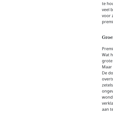
te ho
veel b
voor 
premi
Groe
Premi
Wat h
grote
Maar d
De do
overt
zetels
ongev
wonde
verkla
aan t