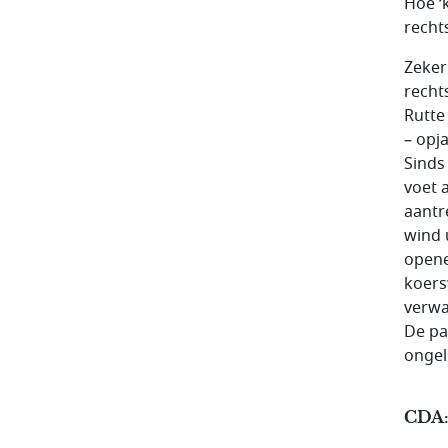
Hoe ‘k
recht
Zeker
recht
Rutte 
– opj
Sinds
voet 
aantr
wind 
opene
koers
verwa
De par
ongel
CDA: