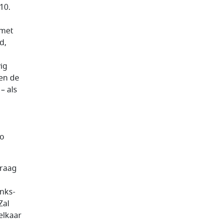
10.
 met
d,
vig
en de
– als
zo
vraag
nks-
Zal
elkaar