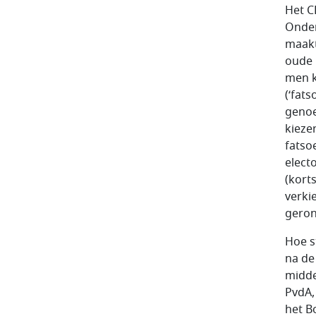
Het C
Onder
maakt
oude 
men k
(‘fat
genoe
kieze
fatso
elect
(kort
verki
geron
Hoe s
na de
midde
PvdA,
het B