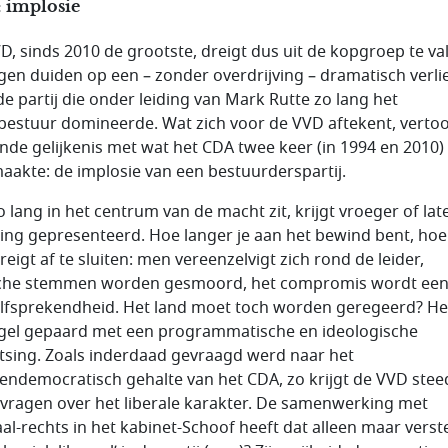
 implosie
D, sinds 2010 de grootste, dreigt dus uit de kopgroep te val
ngen duiden op een – zonder overdrijving – dramatisch verli
de partij die onder leiding van Mark Rutte zo lang het
bestuur domineerde. Wat zich voor de VVD aftekent, verto
ende gelijkenis met wat het CDA twee keer (in 1994 en 2010)
akte: de implosie van een bestuurderspartij.
o lang in het centrum van de macht zit, krijgt vroeger of lat
ing gepresenteerd. Hoe langer je aan het bewind bent, ho
dreigt af te sluiten: men vereenzelvigt zich rond de leider,
sche stemmen worden gesmoord, het compromis wordt ee
lfsprekendheid. Het land moet toch worden geregeerd? He
egel gepaard met een programmatische en ideologische
etsing. Zoals inderdaad gevraagd werd naar het
tendemocratisch gehalte van het CDA, zo krijgt de VVD stee
vragen over het liberale karakter. De samenwerking met
aal-rechts in het kabinet-Schoof heeft dat alleen maar verst