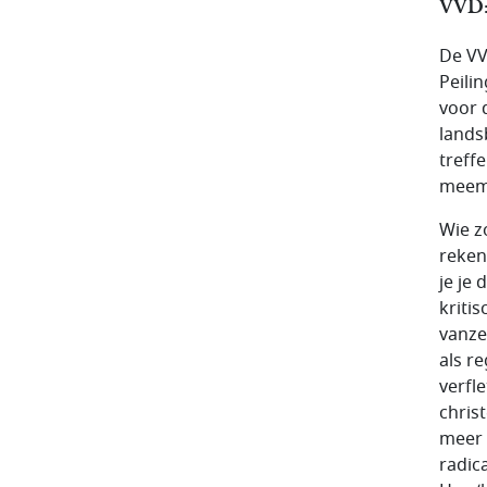
VVD:
De VV
Peili
voor 
lands
treff
meema
Wie z
reken
je je 
kriti
vanze
als r
verfl
chris
meer 
radic