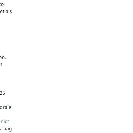
zo
et als
en.
et
 25
torale
 niet
 laag