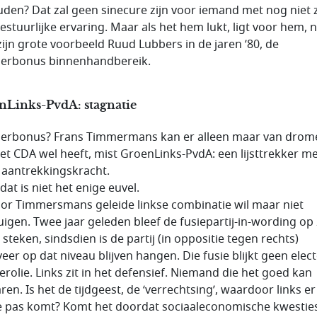
uden? Dat zal geen sinecure zijn voor iemand met nog niet 
estuurlijke ervaring. Maar als het hem lukt, ligt voor hem, n
zijn grote voorbeeld Ruud Lubbers in de jaren ’80, de
erbonus binnenhandbereik.
nLinks-PvdA: stagnatie
erbonus? Frans Timmermans kan er alleen maar van drom
et CDA wel heeft, mist GroenLinks-PvdA: een lijsttrekker m
 aantrekkingskracht.
at is niet het enige euvel.
or Timmersmans geleide linkse combinatie wil maar niet
uigen. Twee jaar geleden bleef de fusiepartij-in-wording op
 steken, sindsdien is de partij (in oppositie tegen rechts)
eer op dat niveau blijven hangen. Die fusie blijkt geen elec
rolie. Links zit in het defensief. Niemand die het goed kan
ren. Is het de tijdgeest, de ‘verrechtsing’, waardoor links er
e pas komt? Komt het doordat sociaaleconomische kwesties