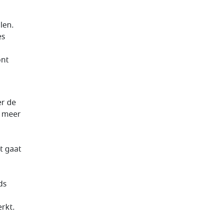
len.
es
ont
er de
e meer
n
t gaat
ds
erkt.