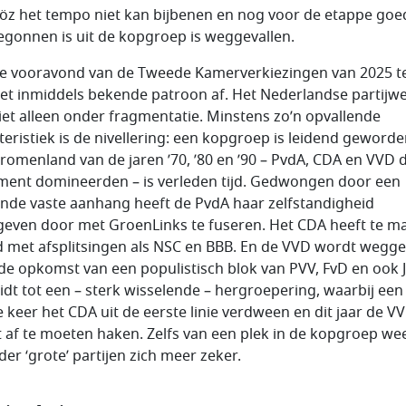
göz het tempo niet kan bijbenen en nog voor de etappe goe
egonnen is uit de kopgroep is weggevallen.
e vooravond van de Tweede Kamerverkiezingen van 2025 t
het inmiddels bekende patroon af. Het Nederlandse partijw
 niet alleen onder fragmentatie. Minstens zo’n opvallende
teristiek is de nivellering: een kopgroep is leidend geworde
tromenland van de jaren ’70, ’80 en ’90 – PvdA, CDA en VVD d
ment domineerden – is verleden tijd. Gedwongen door een
ende vaste aanhang heeft de PvdA haar zelfstandigheid
even door met GroenLinks te fuseren. Het CDA heeft te m
 met afsplitsingen als NSC en BBB. En de VVD wordt wegg
de opkomst van een populistisch blok van PVV, FvD en ook 
eidt tot een – sterk wisselende – hergroepering, waarbij een
e keer het CDA uit de eerste linie verdween en dit jaar de V
t af te moeten haken. Zelfs van een plek in de kopgroep we
der ‘grote’ partijen zich meer zeker.