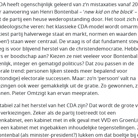
DA heeft ogenschijnlijk geleerd van z’n mistaxaties vanaf 20
 aanvoering van Henri Bontenbal – ‘
new kid on the block
’ –
 de partij een heuse wederopstanding door. Het tooit zich
ideologische veren: het klassieke CDA-model wordt omarm
iest partij halverwege staat en markt, normen en waarden
soen’) staan weer centraal. De vraag is of dat fundament ste
g is voor blijvend herstel van de christendemocratie. Hebb
rs er boodschap aan? Kiezen ze niet veeleer voor Bontenbal 
enlijk, integer en gematigd politicus? Dat zou passen in de
orale trend: personen lijken steeds meer bepalend voor
stondige) electorale successen. Maar: zo’n ‘persoon’ valt na
ezingen ook weer gemakkelijk uit de gratie. Zo gewonnen, 
nen. Pieter Omtzigt kan ervan meepraten.
tabiel zal het herstel van het CDA zijn? Dat wordt de grote 
 verkiezingen. Zeker als de partij toetreedt tot een
nkabinet, een kabinet met in elk geval met VVD en GroenLi
 een kabinet met ingebakken inhoudelijke tegenstellingen. 
ontenbal (als minister-president?) lukken om dat boeltje bij 