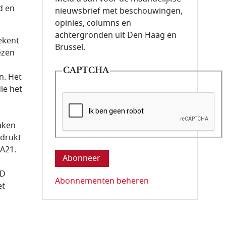
d en
nieuwsbrief met beschouwingen,
opinies, columns en
achtergronden uit Den Haag en
ekent
Brussel.
ezen
CAPTCHA
n. Het
ie het
aken
Deze vraag is om te controleren dat u ee
edrukt
JA21.
VD
Abonnementen beheren
et