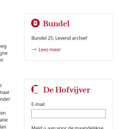
Bundel
Bundel 25: Levend archief
weg
Lees meer
agne
nt
e
De Hofvijver
 maar
onder
E-mail
nen
atie
ilan
E-mailadres van de abonnee.
Meld u aan voor de maandelijkse