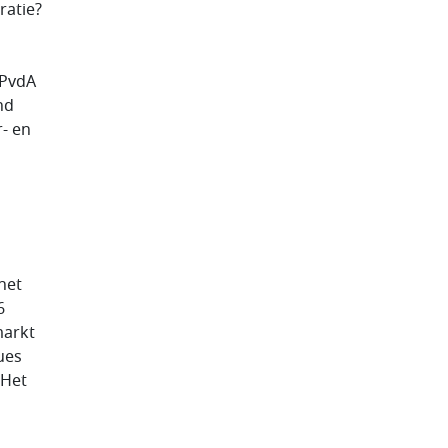
ratie?
 PvdA
nd
r- en
het
6
markt
ues
 Het