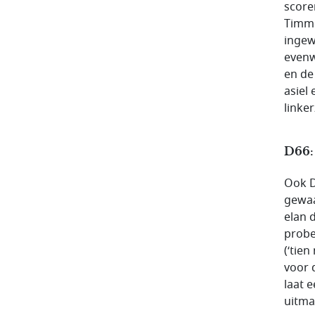
score
Timme
ingew
evenw
en de
asiel
linker
D66:
Ook D
gewaa
elan 
probe
(‘tie
voor 
laat 
uitma