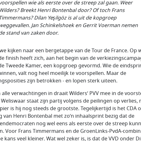
voorspellen wie als eerste over de streep zal gaan. Weer
Wilders? Breekt Henri Bontenbal door? Of toch Frans
Timmermans? Dilan Yeşilgöz is al uit de kopgroep
weggevallen. Jan Schinkelshoek en Gerrit Voerman nemen
de stand van zaken door.
 we kijken naar een bergetappe van de Tour de France. Op 
de finish heeft zich, aan het begin van de verkiezingscamp
de Tweede Kamer, een kopgroep gevormd. Wie de eindspri
winnen, valt nog heel moeilijk te voorspellen. Maar de
ngsposities zijn betrokken - en lopen sterk uiteen.
 alle verwachtingen in draait Wilders’ PVV mee in de voorst
. Weliswaar staat zijn partij volgens de peilingen op verlies,
ier is hij nog steeds de grootste. Tegelijkertijd is het CDA 
ng van Henri Bontenbal met zo’n inhaalsprint bezig dat de
tendemocraten nog wel eens als eerste over de streep kun
. Voor Frans Timmermans en de GroenLinks-PvdA-combin
die kans veel kleiner. Wat wel zeker is, is dat de VVD onder D