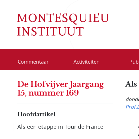
Overslaan en naar de inhoud gaan
Commentaar
Activiteiten
Publ
De Hofvijver Jaargang
Als
15, nummer 169
donde
Prof.
Hoofdartikel
Als een etappe in Tour de France