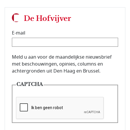
De Hofvijver
E-mail
E-mailadres van de abonnee.
Meld u aan voor de maandelijkse nieuwsbrief
met beschouwingen, opinies, columns en
achtergronden uit Den Haag en Brussel.
CAPTCHA
Deze vraag is om te controleren dat u een mens be