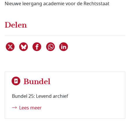
Nieuwe leergang academie voor de Rechtsstaat
Delen
Deel dit item op X
Deel dit item op Bluesky
Deel dit item op Facebook
Deel dit item op Linkedin
Delen via WhatsApp
Bundel
Bundel 25: Levend archief
Lees meer