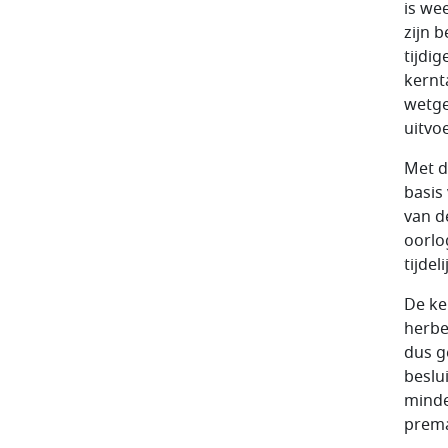
is we
zijn 
tijdi
kernt
wetge
uitvo
Met d
basis
van d
oorlo
tijdel
De ke
herbe
dus g
beslu
minde
prema