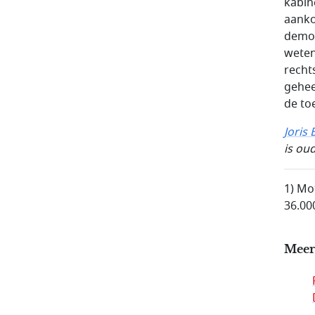
kabin
aanko
democ
weten
recht
gehee
de to
Joris
is ou
1) Mo
36.00
Meer