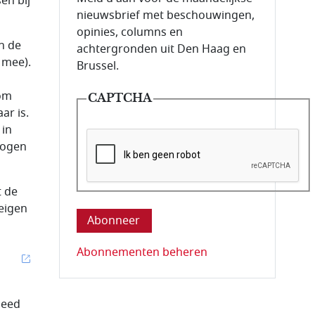
en bij
nieuwsbrief met beschouwingen,
opinies, columns en
n de
achtergronden uit Den Haag en
 mee).
Brussel.
 om
CAPTCHA
ar is.
 in
mogen
Deze vraag is om te controleren dat u ee
t de
 eigen
Abonnementen beheren
deed