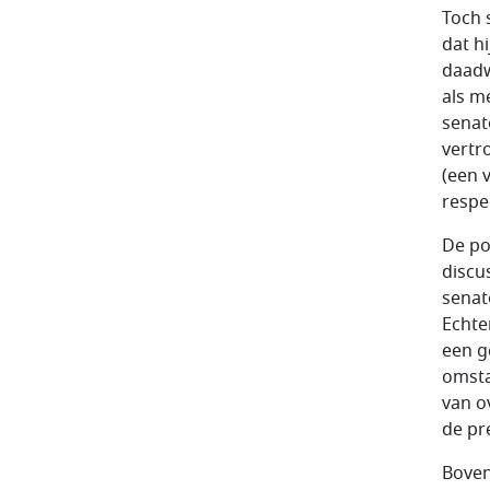
Toch 
dat h
daadw
als m
senat
vertr
(een 
respe
De po
discu
senat
Echte
een g
omsta
van o
de pr
Boven