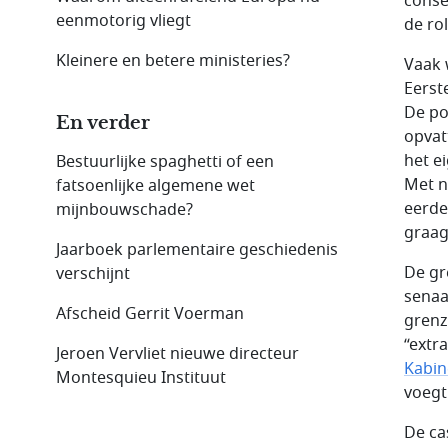
conse
eenmotorig vliegt
de ro
Kleinere en betere ministeries?
Vaak 
Eerst
De po
En verder
opvat
het e
Bestuurlijke spaghetti of een
Met n
fatsoenlijke algemene wet
eerde
mijnbouwschade?
graag
Jaarboek parlementaire geschiedenis
De gr
verschijnt
senaa
Afscheid Gerrit Voerman
grenz
“extr
Jeroen Vervliet nieuwe directeur
Kabin
Montesquieu Instituut
voegt
De ca