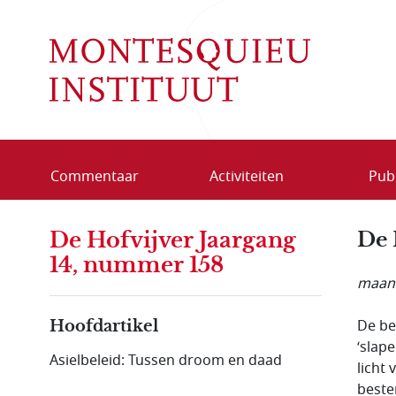
Overslaan en naar de inhoud gaan
Commentaar
Activiteiten
Publ
De Hofvijver Jaargang
De 
14, nummer 158
maand
De be
Hoofdartikel
‘slap
Asielbeleid: Tussen droom en daad
licht
beste