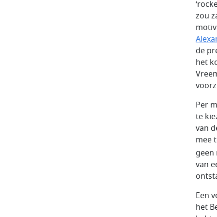
‘rock
zou z
motiv
Alexa
de pr
het k
Vreem
voorz
Per m
te ki
van d
mee t
geen 
van e
ontst
Een v
het B