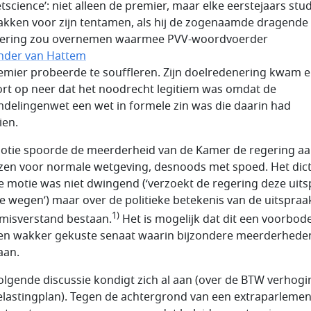
etscience’: niet alleen de premier, maar elke eerstejaars stu
akken voor zijn tentamen, als hij de zogenaamde dragende
ering zou overnemen waarmee PVV-woordvoerder
nder van Hattem
emier probeerde te souffleren. Zijn doelredenering kwam e
ort op neer dat het noodrecht legitiem was omdat de
delingenwet een wet in formele zin was die daarin had
ien.
otie spoorde de meerderheid van de Kamer de regering a
ezen voor normale wetgeving, desnoods met spoed. Het di
e motie was niet dwingend (‘verzoekt de regering deze uit
e wegen’) maar over de politieke betekenis van de uitspraa
1)
misverstand bestaan.
Het is mogelijk dat dit een voorbode
en wakker gekuste senaat waarin bijzondere meerderhede
aan.
olgende discussie kondigt zich al aan (over de BTW verhogi
elastingplan). Tegen de achtergrond van een extraparlemen