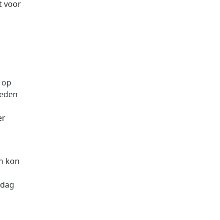
t voor
n
 op
reden
er
n kon
 dag