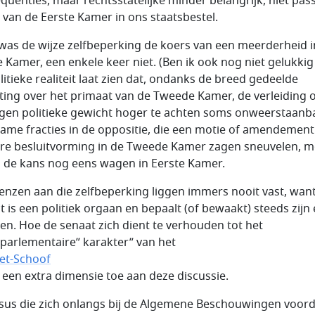
quenties, maar rechtsstatelijke minder belangrijk, niet pass
l van de Eerste Kamer in ons staatsbestel.
was de wijze zelfbeperking de koers van een meerderheid i
e Kamer, een enkele keer niet. (Ben ik ook nog niet gelukkig
litieke realiteit laat zien dat, ondanks de breed gedeelde
ting over het primaat van de Tweede Kamer, de verleiding
igen politieke gewicht hoger te achten soms onweerstaanba
ame fracties in de oppositie, die een motie of amendement
re besluitvorming in de Tweede Kamer zagen sneuvelen, 
 de kans nog eens wagen in Eerste Kamer.
enzen aan die zelfbeperking liggen immers nooit vast, wan
t is een politiek orgaan en bepaalt (of bewaakt) steeds zijn
en. Hoe de senaat zich dient te verhouden tot het
aparlementaire” karakter” van het
et-Schoof
 een extra dimensie toe aan deze discussie.
sus die zich onlangs bij de Algemene Beschouwingen voor