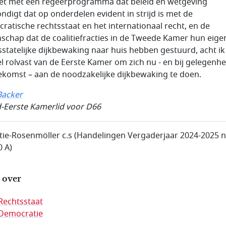
et met een regeerprogramma dat beleid en wetgeving
ndigt dat op onderdelen evident in strijd is met de
ratische rechtsstaat en het internationaal recht, en de
schap dat de coalitiefracties in de Tweede Kamer hun eige
sstatelijke dijkbewaking naar huis hebben gestuurd, acht ik
l rolvast van de Eerste Kamer om zich nu - en bij gelegenhe
ekomst – aan de noodzakelijke dijkbewaking te doen.
 Backer
d-Eerste Kamerlid voor D66
tie-Rosenmöller c.s (Handelingen Vergaderjaar 2024-2025 n
0 A)
 over
Rechtsstaat
Democratie