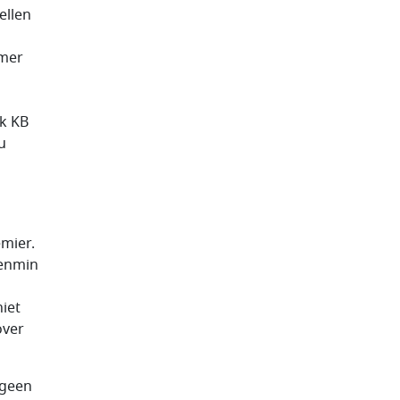
ellen
amer
jk KB
u
mier.
venmin
iet
over
 geen