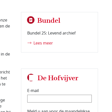
Bundel
onze
en de
Bundel 25: Levend archief
Lees meer
in de
richt
De Hofvijver
 het
 te
E-mail
ige
e
E-mailadres van de abonnee.
Meld u aan voor de maandelijkse