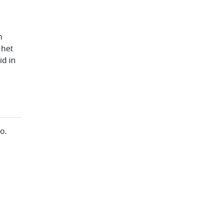
n
 het
id in
o.