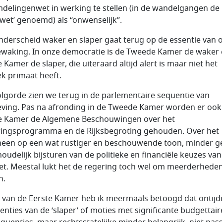
delingenwet in werking te stellen (in de wandelgangen de
wet’ genoemd) als “onwenselijk”.
nderscheid waker en slaper gaat terug op de essentie van 
ewaking. In onze democratie is de Tweede Kamer de waker 
 Kamer de slaper, die uiteraard altijd alert is maar niet het
ek primaat heeft.
olgorde zien we terug in de parlementaire sequentie van
ving. Pas na afronding in de Tweede Kamer worden er ook 
e Kamer de Algemene Beschouwingen over het
ingsprogramma en de Rijksbegroting gehouden. Over het
een op een wat rustiger en beschouwende toon, minder ge
houdelijk bijsturen van de politieke en financiële keuzes van
et. Meestal lukt het de regering toch wel om meerderheden
n.
id van de Eerste Kamer heb ik meermaals betoogd dat ontijd
venties van de ‘slaper’ of moties met significante budgettair