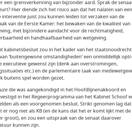
er een grensverkenning van bijzonder aard. Sprak de senaa
beurt? Hier diende zich het risico aan dat het nalaten van ee
ge interventie juist zou kunnen leiden tot verzaken van de
aak van de Eerste Kamer: het bewaken van de kwaliteit van
ving, met bijzondere aandacht voor de rechtmatigheid,
erbaarheid en handhaafbaarheid van wetgeving.
it kabinetsbesluit zou in het kader van het staatsnoodrecht
 van ‘buitengewone omstandigheden’ een onmiddellijk opt
e executieve gewenst zijn (denk aan overstromingen,
gssituaties etc.) en de parlementaire taak van medewetgev
ijk buitens spel worden gezet.
uze die was aangekondigd in het Hoofdlijnenakkoord en
vestigd in het Regeerprogramma van het Kabinet Schoof e
elden als een voorgenomen besluit. Strikt genomen lag dat
it er nog niet als KB (en de kans dat het er komt lijkt met de
r groot), en zou een uitspraak van de senaat daarover
tuur kunnen zijn.