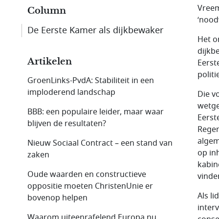
Vreem
Column
‘nood
De Eerste Kamer als dijkbewaker
Het o
dijkb
Artikelen
Eerste
politi
GroenLinks-PvdA: Stabiliteit in een
imploderend landschap
Die v
wetge
BBB: een populaire leider, maar waar
Eerst
blijven de resultaten?
Reger
algem
Nieuw Sociaal Contract – een stand van
op in
zaken
kabin
Oude waarden en constructieve
vinde
oppositie moeten ChristenUnie er
Als l
bovenop helpen
inter
Waarom uiteenrafelend Europa nu