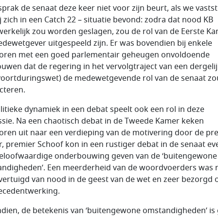
sprak de senaat deze keer niet voor zijn beurt, als we vastst
ij zich in een Catch 22 – situatie bevond: zodra dat nood KB
erkelijk zou worden geslagen, zou de rol van de Eerste K
edewetgever uitgespeeld zijn. Er was bovendien bij enkele
oren met een goed parlementair geheugen onvoldoende
ouwen dat de regering in het vervolgtraject van een dergeli
voortduringswet) de medewetgevende rol van de senaat zo
cteren.
litieke dynamiek in een debat speelt ook een rol in deze
ssie. Na een chaotisch debat in de Tweede Kamer keken
oren uit naar een verdieping van de motivering door de pre
r, premier Schoof kon in een rustiger debat in de senaat e
eloofwaardige onderbouwing geven van de ‘buitengewone
ndigheden’. Een meerderheid van de woordvoerders was n
vertuigd van nood in de geest van de wet en zeer bezorgd 
ecedentwerking.
dien, de betekenis van ‘buitengewone omstandigheden’ is