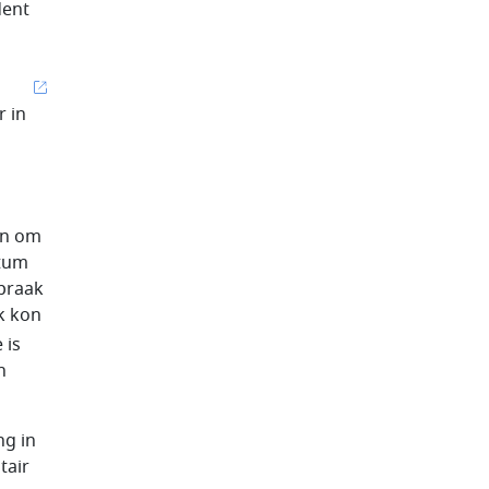
dent
r in
an om
ctum
spraak
k kon
 is
n
ng in
tair