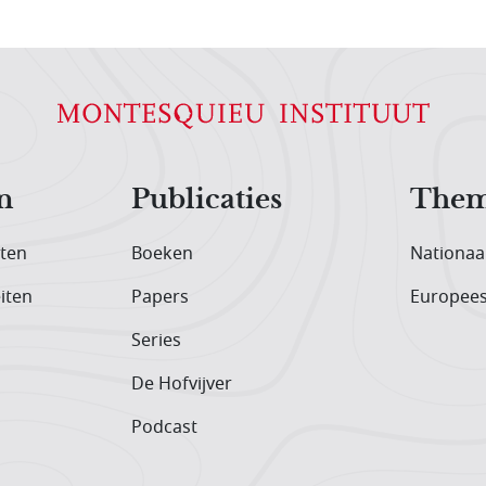
n
Publicaties
Them
iten
Boeken
Nationaa
iten
Papers
Europee
Series
De Hofvijver
Podcast