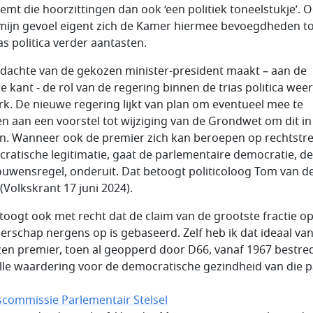
oemt die hoorzittingen dan ook ‘een politiek toneelstukje’. 
mijn gevoel eigent zich de Kamer hiermee bevoegdheden to
as politica verder aantasten.
dachte van de gekozen minister-president maakt – aan de
e kant - de rol van de regering binnen de trias politica weer
erk. De nieuwe regering lijkt van plan om eventueel mee te
n aan een voorstel tot wijziging van de Grondwet om dit in
n. Wanneer ook de premier zich kan beroepen op rechtstr
ratische legitimatie, gaat de parlementaire democratie, de
ouwensregel, onderuit. Dat betoogt politicoloog Tom van d
(Volkskrant 17 juni 2024).
etoogt ook met recht dat de claim van de grootste fractie op
erschap nergens op is gebaseerd. Zelf heb ik dat ideaal va
en premier, toen al geopperd door D66, vanaf 1967 bestre
lle waardering voor de democratische gezindheid van die pa
scommissie Parlementair Stelsel