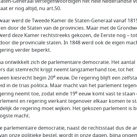
taten-Generaal vertegenwoordigen het hele Nederlandse vo
aat er nog altijd, nu art.50.
waar werd de Tweede Kamer de Staten-Generaal vanaf 181
en door de Staten van de provincies. Maar met de Grondw
werd deze Kamer rechtstreeks gekozen, de Eerste nog – to
 door die provinciale staten. In 1848 werd ook de eigen mac
gering verder beperkt.
a ontwikkelt zich de parlementaire democratie. Het aantal
rs dat stemrecht krijgt neemt langzamerhand toe, tot het
e
een kiesrecht begin 20
eeuw. De regering blijft een zelfst
id in de trias politica. Maar macht van het parlement tege
e
gering neemt toe, zodat einde 19
eeuw komt vast te staan 
arlement en regering vierkant tegenover elkaar komen te st
ndelijk de regering moet wijken. Het gekozen parlement is b
ogste macht.
e parlementaire democratie, naast de rechtsstaat dus de a
r van onze politieke bestel, wordt in onze dagen, bijna onge