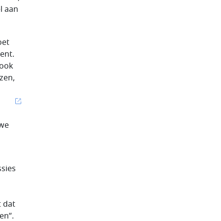
l aan
oet
ent.
 ook
zen,
uwe
sies
t dat
en”.