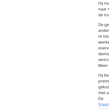
Hij n
naar 
de tri
De ge
ander
te st
werke
voere
democ
vertr
Meer 
Hij b
premi
gekoz
met a
De
Staat