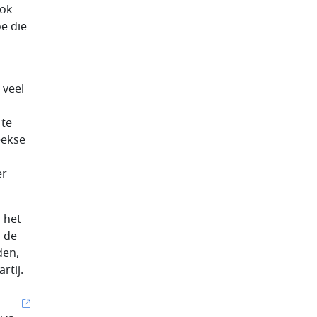
Ook
e die
 veel
 te
eekse
er
 het
n de
den,
rtij.