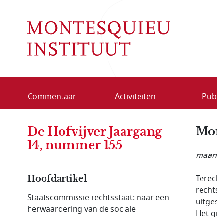
Overslaan en naar de inhoud gaan
Commentaar
Activiteiten
Publ
De Hofvijver Jaargang
Mor
14, nummer 155
maand
Terec
Hoofdartikel
recht
Staatscommissie rechtsstaat: naar een
uitge
herwaardering van de sociale
Het g