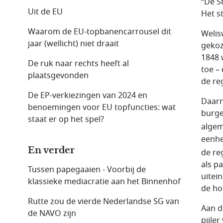
“De S
Uit de EU
Het st
Waarom de EU-topbanencarrousel dit
Welis
jaar (wellicht) niet draait
gekoz
1848 
De ruk naar rechts heeft al
toe –
plaatsgevonden
de re
De EP-verkiezingen van 2024 en
Daarn
benoemingen voor EU topfuncties: wat
burge
staat er op het spel?
algem
eenhe
En verder
de re
als p
Tussen papegaaien - Voorbij de
uitei
klassieke mediacratie aan het Binnenhof
de ho
Rutte zou de vierde Nederlandse SG van
Aan d
de NAVO zijn
pijle