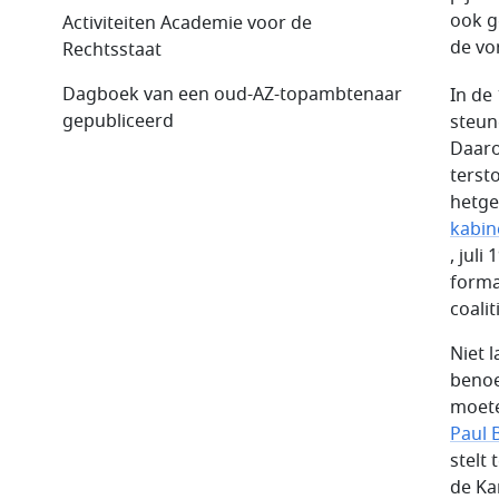
ook g
Activiteiten Academie voor de
de vo
Rechtsstaat
Dagboek van een oud-AZ-topambtenaar
In de
gepubliceerd
steun
Daaro
terst
hetge
kabin
, jul
forma
coalit
Niet 
benoe
moete
Paul 
stelt 
de Ka