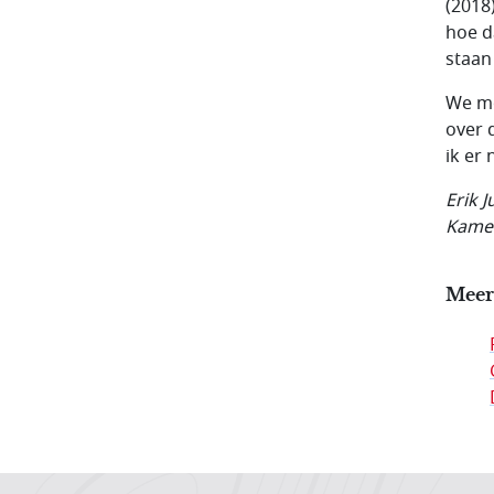
(2018
hoe d
staan
We mo
over 
ik er 
Erik 
Kame
Meer