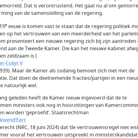
emorreld. Dat is verontrustend. Het gaat nu al om gemorre
rming van de samenstelling van de regering.
e
 19
eeuw is komen vast te staan dat de regering politiek m
en op het vertrouwen van een meerderheid van het parlem
m presenteert een nieuwe regering zich bij zijn aantreden
ond aan de Tweede Kamer. Die kan het nieuwe kabinet afwij
en zeldzaam is (
et-Colijn V
i 1939). Maar de Kamer als zodanig bemoeit zich niet met de
tie. Dat doen de deelnemende fracties/partijen in een nie
ie natuurlijk wel.
lang geleden heeft de Kamer nieuw ingevoerd dat de te
men ministers ook nog in hoorzittingen van Kamercommis
n worden ’geproefd’. Staatsrechtman
Bovend’Eert
terecht (NRC, 18 juni 2024) dat ‘de vertrouwensregel niet eis
mer vooraf het vertrouwen uitspreekt in ministerskandidat