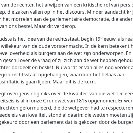
 van de rechter, het afwijzen van een kritische rol van pers 
p, die zaken vallen op in het discours. Minder aandacht kri
r het morrelen aan de parlementaire democratie, die ande
r van ons bestel. Maar dit verderop.
e
udste is het idee van de rechtsstaat, begin 19
eeuw, als rea
 willekeur van de oude vorstenmacht. In de kern betekent 
owel overheid als burgers aan de wet zijn onderworpen. En
en geschil over de vraag of zij zich aan de wet hebben geho
chter oordeelt en beslist. Nu wordt er van alles nog verder 
egrip rechtsstaat opgehangen, waardoor het helaas aan
sinflatie is gaan lijden. Maar dit is de kern.
egt overigens nog niks over de kwaliteit van die wet. De eer
teitseis is al in onze Grondwet van 1815 opgenomen. Er we
rechten geformuleerd, die de wetgever had te respectere
eede eis van kwaliteit stond al daarin: die wetten moeten zi
ekeurd door een parlement dat is gekozen door de burger