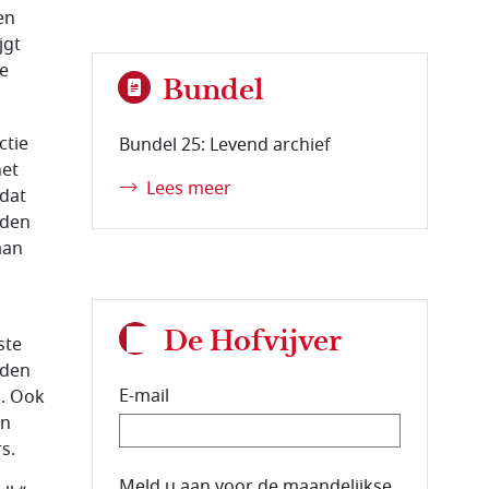
en
jgt
re
Bundel
ctie
Bundel 25: Levend archief
het
Lees meer
 dat
uden
aan
De Hofvijver
ste
rden
E-mail
n. Ook
jn
s.
E-mailadres van de abonnee.
Meld u aan voor de maandelijkse