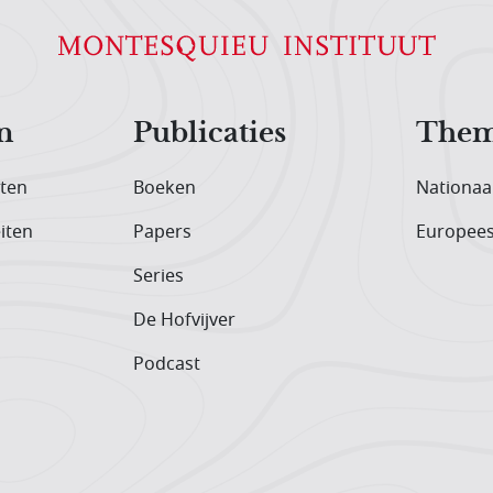
n
Publicaties
Them
iten
Boeken
Nationaa
iten
Papers
Europee
Series
De Hofvijver
Podcast