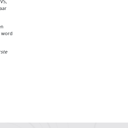
 VS,
aar
en
k word
rste