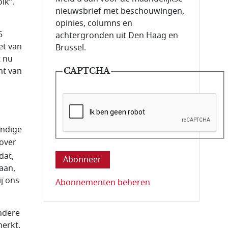
lk”.
nieuwsbrief met beschouwingen,
opinies, columns en
5
achtergronden uit Den Haag en
et van
Brussel.
t nu
ht van
CAPTCHA
andige
Deze vraag is om te controleren dat u ee
nover
dat,
aan,
ij ons
Abonnementen beheren
ndere
merkt,