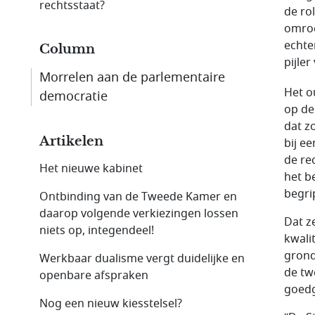
rechtsstaat?
de rol
omroe
echte
Column
pijle
Morrelen aan de parlementaire
Het o
democratie
op de
dat z
Artikelen
bij e
de re
Het nieuwe kabinet
het b
begrip
Ontbinding van de Tweede Kamer en
daarop volgende verkiezingen lossen
Dat z
niets op, integendeel!
kwali
grond
Werkbaar dualisme vergt duidelijke en
de tw
openbare afspraken
goedg
Nog een nieuw kiesstelsel?