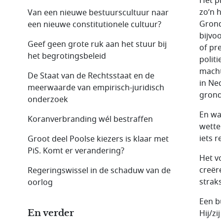
Het p
zo’n 
Van een nieuwe bestuurscultuur naar
Grond
een nieuwe constitutionele cultuur?
bijvo
Geef geen grote ruk aan het stuur bij
of pr
het begrotingsbeleid
polit
macht
De Staat van de Rechtsstaat en de
in Ne
meerwaarde van empirisch-juridisch
grond
onderzoek
En wa
Koranverbranding wél bestraffen
wette
iets 
Groot deel Poolse kiezers is klaar met
PiS. Komt er verandering?
Het v
creër
Regeringswissel in de schaduw van de
strak
oorlog
Een b
En verder
Hij/z