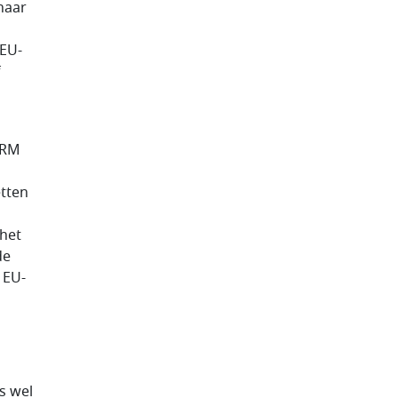
naar
 EU-
f
VRM
etten
 het
de
 EU-
s wel