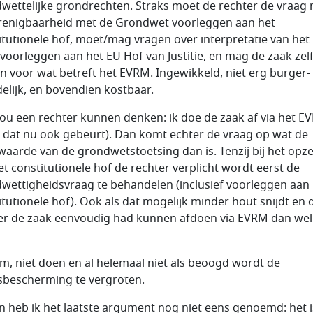
wettelijke grondrechten. Straks moet de rechter de vraag 
renigbaarheid met de Grondwet voorleggen aan het
itutionele hof, moet/mag vragen over interpretatie van het
 voorleggen aan het EU Hof van Justitie, en mag de zaak zel
n voor wat betreft het EVRM. Ingewikkeld, niet erg burger-
delijk, en bovendien kostbaar.
ou een rechter kunnen denken: ik doe de zaak af via het E
s dat nu ook gebeurt). Dan komt echter de vraag op wat de
aarde van de grondwetstoetsing dan is. Tenzij bij het opz
et constitutionele hof de rechter verplicht wordt eerst de
wettigheidsvraag te behandelen (inclusief voorleggen aan
itutionele hof). Ook als dat mogelijk minder hout snijdt en 
er de zaak eenvoudig had kunnen afdoen via EVRM dan wel
m, niet doen en al helemaal niet als beoogd wordt de
sbescherming te vergroten.
n heb ik het laatste argument nog niet eens genoemd: het i