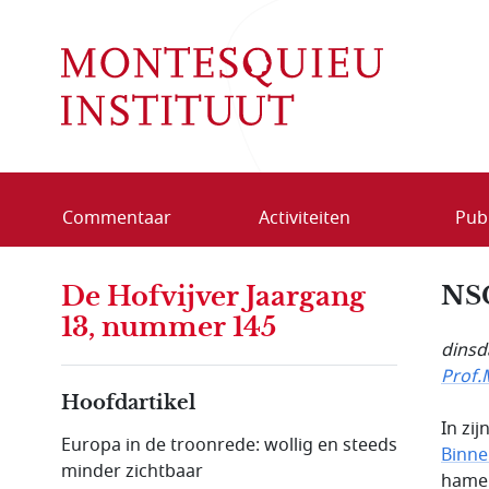
Overslaan en naar de inhoud gaan
Commentaar
Activiteiten
Publ
De Hofvijver Jaargang
NSC
13, nummer 145
dinsd
Prof.
Hoofdartikel
In zij
Europa in de troonrede: wollig en steeds
Binne
minder zichtbaar
hamer