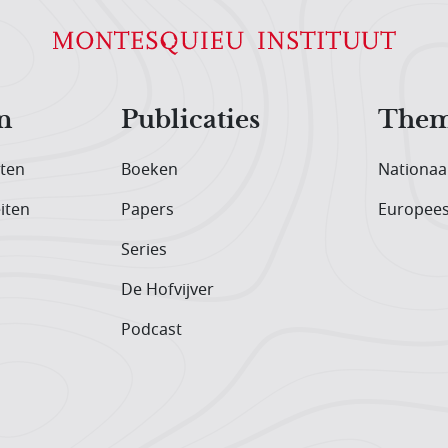
n
Publicaties
Them
iten
Boeken
Nationaa
iten
Papers
Europee
Series
De Hofvijver
Podcast