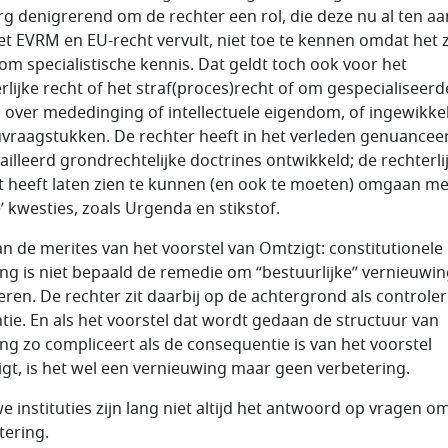
rg denigrerend om de rechter een rol, die deze nu al ten aa
et EVRM en EU-recht vervult, niet toe te kennen omdat het 
om specialistische kennis. Dat geldt toch ook voor het
rlijke recht of het straf(proces)recht of om gespecialiseerd
 over mededinging of intellectuele eigendom, of ingewikke
uvraagstukken. De rechter heeft in het verleden genuancee
ailleerd grondrechtelijke doctrines ontwikkeld; de rechterli
 heeft laten zien te kunnen (en ook te moeten) omgaan me
e’ kwesties, zoals Urgenda en stikstof.
an de merites van het voorstel van Omtzigt: constitutionele
ing is niet bepaald de remedie om “bestuurlijke” vernieuwin
seren. De rechter zit daarbij op de achtergrond als controle
ntie. En als het voorstel dat wordt gedaan de structuur van
ing zo compliceert als de consequentie is van het voorstel
gt, is het wel een vernieuwing maar geen verbetering.
e instituties zijn lang niet altijd het antwoord op vragen o
tering.