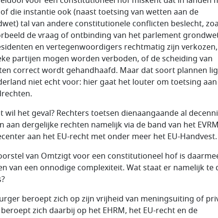
leidooi voor een constitutioneel hof miskent dat in landen 
hof die instantie ook (naast toetsing van wetten aan de
wet) tal van andere constitutionele conflicten beslecht, zoa
orbeeld de vraag of ontbinding van het parlement grondwett
esidenten en vertegenwoordigers rechtmatig zijn verkozen,
ieke partijen mogen worden verboden, of de scheiding van
en correct wordt gehandhaafd. Maar dat soort plannen li
derland niet echt voor: hier gaat het louter om toetsing aan
rechten.
t wil het geval? Rechters toetsen dienaangaande al decenn
n aan dergelijke rechten namelijk via de band van het EVR
recenter aan het EU-recht met onder meer het EU-Handvest.
oorstel van Omtzigt voor een constitutioneel hof is daarme
en van een onnodige complexiteit. Wat staat er namelijk te
s?
urger beroept zich op zijn vrijheid van meningsuiting of pri
ij beroept zich daarbij op het EHRM, het EU-recht en de