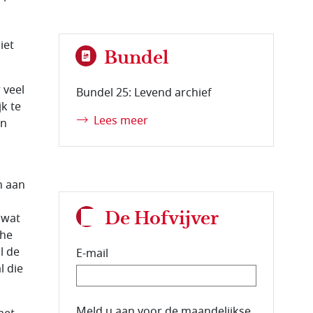
iet
Bundel
 veel
Bundel 25: Levend archief
k te
Lees meer
en
n aan
De Hofvijver
 wat
che
l de
E-mail
l die
E-mailadres van de abonnee.
Meld u aan voor de maandelijkse