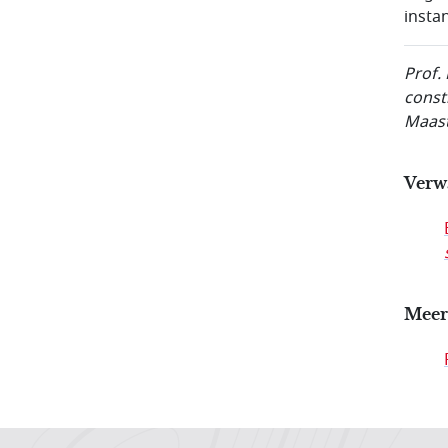
instan
Prof.
const
Maast
Verw
Meer