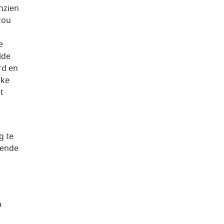
nzien
zou
e
lde
rd en
jke
t
g te
rende
m