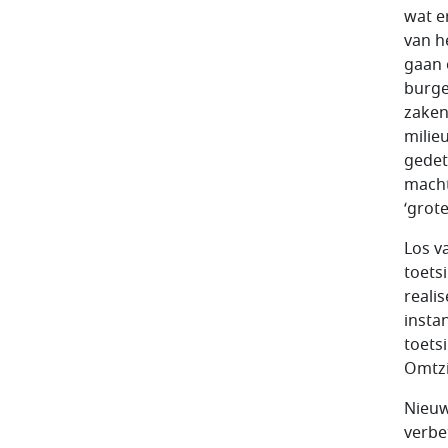
wat e
van h
gaan 
burge
zaken
milie
gedet
macht
‘grot
Los v
toets
reali
insta
toets
Omtzi
Nieuw
verbe