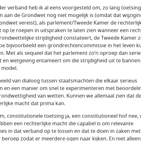
der verband heb ik al eens voorgesteld om, zo lang toetsin
n aan de Grondwet nog niet mogelijk is (omdat dat wijzigin
ondwet vereist), als parlement/Tweede Kamer de rechterlij
 op te roepen in uitspraken te laten zien wanneer een rech
rondwettelijke strijdigheid constateert, de Tweede Kamer 
oe bijvoorbeeld een grondrechtencommissie in het leven 
n. Met als sequeel dat het parlement zo’n oproep dan seri
 en wetgeving entameert om die strijdigheid uit te bannen
e model.
eeld van dialoog tussen staatsmachten die elkaar serieus
 en een manier om snel te experimenteren met beoordeli
rondwettigheid van wetten. Kunnen we allemaal zien dat d
erlijke macht dat prima kan.
m, constitutionele toetsing ja, een constitutioneel hof nee,
bben een rechterlijke macht die capabel is om relevante
ies in dat verband op te lossen en dat te doen in zaken met
 beroep zodat er meerdere ogen naar kijken. En niet alleen