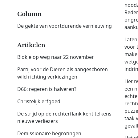
noodz
Reden
Column
ongro
De gekte van voortdurende vernieuwing
aanku
Laten
Artikelen
voor 
maken
Blokje op weg naar 22 november
wetge
indri
Partij voor de Dieren als aangeschoten
wild richting verkiezingen
Het t
een n
D66: regeren is halveren?
echte
Christelijk erfgoed
recht
puzze
De strijd op de rechterflank kent telkens
taak 
nieuwe verliezers
geval
Demissionaire begrotingen