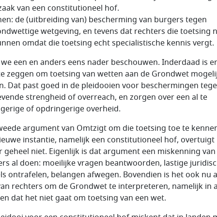
aak van een constitutioneel hof.
en: de (uitbreiding van) bescherming van burgers tegen
ndwettige wetgeving, en tevens dat rechters die toetsing n
nnen omdat die toetsing echt specialistische kennis vergt.
 we een en anders eens nader beschouwen. Inderdaad is er
te zeggen om toetsing van wetten aan de Grondwet mogelij
. Dat past goed in de pleidooien voor beschermingen teg
vende strengheid of overreach, en zorgen over een al te
ngerige of opdringerige overheid.
weede argument van Omtzigt om die toetsing toe te kenne
ieuwe instantie, namelijk een constitutioneel hof, overtuigt
r geheel niet. Eigenlijk is dat argument een miskenning van
ers al doen: moeilijke vragen beantwoorden, lastige juridis
ls ontrafelen, belangen afwegen. Bovendien is het ook nu a
van rechters om de Grondwet te interpreteren, namelijk in a
len dat het niet gaat om toetsing van een wet.