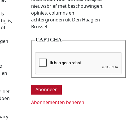
met
nieuwsbrief met beschouwingen,
opinies, columns en
ls
achtergronden uit Den Haag en
ig is,
Brussel.
 of
CAPTCHA
ggen
ia
M en
Deze vraag is om te controleren dat u ee
e het
 doen
Abonnementen beheren
vacy.