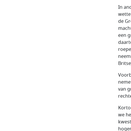
In an
wette
de Gr
macht
een g
daart
roepe
neemt
Brits
Voorb
nemen
van g
recht
Korto
we he
kwest
hoger