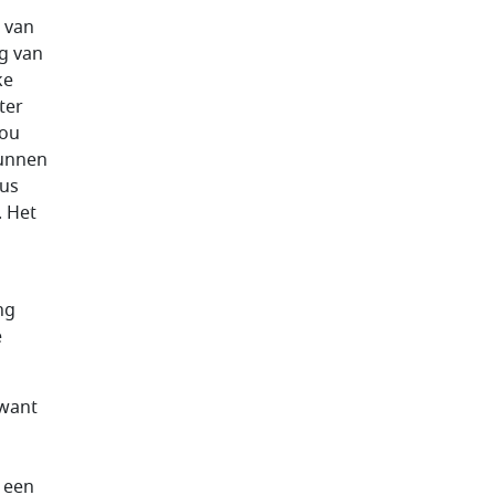
g van
g van
ke
ter
zou
kunnen
eus
. Het
ng
e
 want
 een