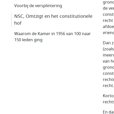
grond
Voorbij de versplintering
de ve
const
NSC, Omtzigt en het constitutionele
recht
hof
afdoe
vrien
Waarom de Kamer in 1956 van 100 naar
150 leden ging
Dan z
(zoal
meerw
van h
grond
const
recht
recht.
Korto
recht
En da