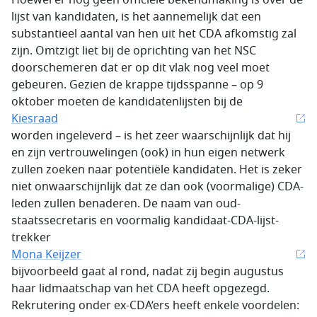
Hoewel er nog geen officiële bekendmaking is over de
lijst van kandidaten, is het aannemelijk dat een
substantieel aantal van hen uit het CDA afkomstig zal
zijn. Omtzigt liet bij de oprichting van het NSC
doorschemeren dat er op dit vlak nog veel moet
gebeuren. Gezien de krappe tijdsspanne – op 9
oktober moeten de kandidaten­lijsten bij de
Kiesraad
worden ingeleverd – is het zeer waar­schijnlijk dat hij
en zijn vertrouwelingen (ook) in hun eigen netwerk
zullen zoeken naar potentiële kandidaten. Het is zeker
niet onwaarschijnlijk dat ze dan ook (voormalige) CDA-
leden zullen benaderen. De naam van oud-
staatssecretaris en voormalig kandidaat-CDA-lijst­
trekker
Mona Keijzer
bijvoorbeeld gaat al rond, nadat zij begin augustus
haar lidmaatschap van het CDA heeft opgezegd.
Rekru­te­ring onder ex-CDA’ers heeft enkele voordelen: