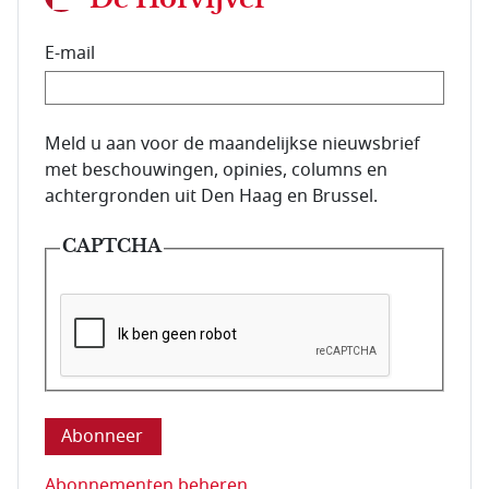
E-mail
E-mailadres van de abonnee.
Meld u aan voor de maandelijkse nieuwsbrief
met beschouwingen, opinies, columns en
achtergronden uit Den Haag en Brussel.
CAPTCHA
Deze vraag is om te controleren dat u een mens be
Abonnementen beheren