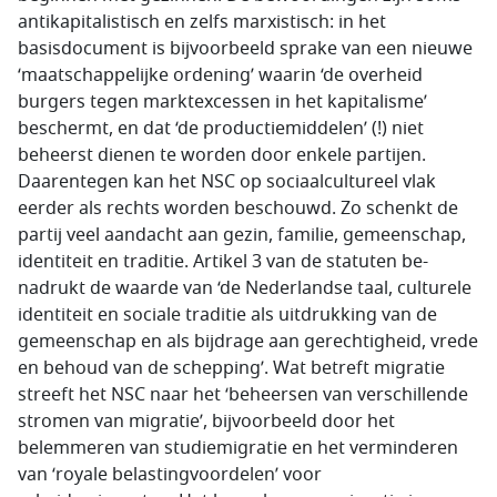
antikapitalistisch en zelfs mar­xistisch: in het
basisdocument is bijvoorbeeld sprake van een nieuwe
‘maatschap­pe­lijke orde­ning’ waarin ‘de overheid
burgers tegen marktexcessen in het kapitalisme’
beschermt, en dat ‘de pro­ductie­middelen’ (!) niet
beheerst dienen te worden door enkele partijen.
Daarentegen kan het NSC op sociaalcultureel vlak
eerder als rechts worden beschouwd. Zo schenkt de
partij veel aan­dacht aan gezin, familie, gemeenschap,
identiteit en traditie. Artikel 3 van de statuten be­
nadrukt de waarde van ‘de Nederlandse taal, culturele
identiteit en sociale traditie als uitdrukking van de
gemeenschap en als bijdrage aan gerechtigheid, vrede
en behoud van de schepping’. Wat betreft migratie
streeft het NSC naar het ‘beheersen van verschillende
stromen van migratie’, bijvoorbeeld door het
belemmeren van studiemigratie en het verminderen
van ‘royale belastingvoordelen’ voor