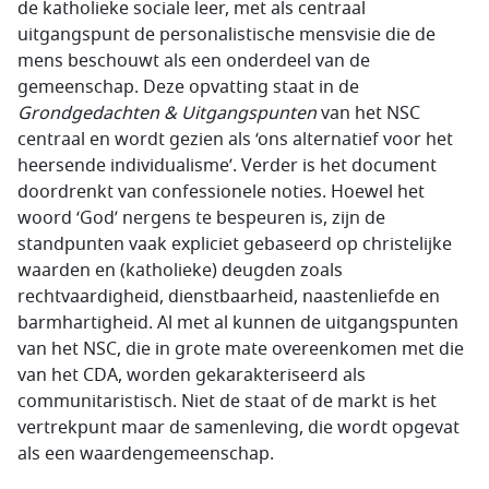
de katholieke sociale leer, met als centraal
uitgangspunt de personalistische mensvisie die de
mens beschouwt als een onderdeel van de
gemeenschap. Deze opvatting staat in de
Grondgedachten & Uitgangspunten
van het NSC
centraal en wordt gezien als ‘ons alterna­tief voor het
heersende individualisme’. Verder is het docu­ment
doordrenkt van confessionele noties. Hoewel het
woord ‘God’ nergens te bespeu­ren is, zijn de
standpunten vaak expliciet gebaseerd op christelijke
waarden en (katholieke) deugden zoals
rechtvaardigheid, dienstbaarheid, naastenliefde en
barmhartigheid. Al met al kun­nen de uitgangspunten
van het NSC, die in grote mate overeenkomen met die
van het CDA, worden gekarakteriseerd als
communitaristisch. Niet de staat of de markt is het
ver­trek­punt maar de samen­leving, die wordt opgevat
als een waardengemeenschap.