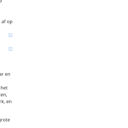
9
 af op
ar en
 het
ten,
rk, en
grote