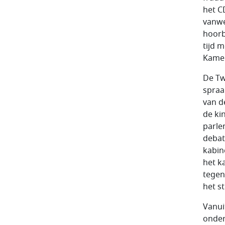
het C
vanwe
hoorb
tijd 
Kamer
De Tw
spraa
van d
de ki
parle
debat
kabine
het k
tegen
het s
Vanui
onder