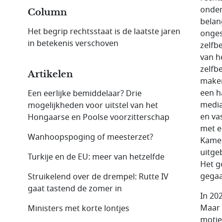
onder
Column
belan
Het begrip rechtsstaat is de laatste jaren
onges
in betekenis verschoven
zelfb
van h
zelfb
Artikelen
maken
een ha
Een eerlijke bemiddelaar? Drie
media
mogelijkheden voor uitstel van het
en va
Hongaarse en Poolse voorzitterschap
met e
Wanhoopspoging of meesterzet?
Kamer
uitge
Turkije en de EU: meer van hetzelfde
Het g
gegaa
Struikelend over de drempel: Rutte IV
gaat tastend de zomer in
In 20
Maar 
Ministers met korte lontjes
motie