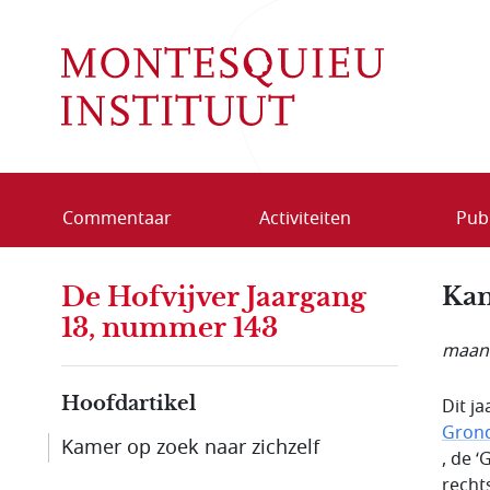
Overslaan en naar de inhoud gaan
Commentaar
Activiteiten
Publ
De Hofvijver Jaargang
Kam
13, nummer 143
maand
Hoofdartikel
Dit ja
Grond
Kamer op zoek naar zichzelf
, de 
recht