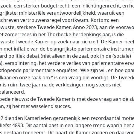
zoek, een sterker budgetrecht, een inlichtingenrecht, en h
grijkste: ministeriële verantwoordelijkheid, waaruit een
chreven vertrouwensregel voortkwam. Kortom: een
ewuste, sterkere Tweede Kamer. Anno 2023, aan de voorav
et zomerreces in het Thorbecke-herdenkingsjaar, is die
ewuste Tweede Kamer op zoek naar zichzelf. De Kamer heef
 met inflatie van de belangrijkste parlementaire instrumen
rd politiek debat (niet alleen in de zaal, ook in de (sociale)
), versplintering, het verdere verlies van parlementaire erv
stlopende parlementaire enquêtes. ‘Wie zijn wij, en hoe gaa
lkaar en onze taak om?’ is een vraag die voorligt. De Tweed
 is ruim twee jaar na de verkiezingen nog steeds niet
balanceerd.
oede nieuws: de Tweede Kamer is met deze vraag aan de sl
n, zij het met wisselend succes.
22 dienden Kamerleden gezamenlijk een recordaantal motie
liefst 4893. Dit aantal past in een langere trend waarin het 
s gestaag toeneemt. Dit baart de Kamer zorgen en daarvo