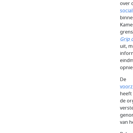
over 
social
binne
Kamer
grens
Grip 
uit, 
infor
eindm
opnie
De
voorz
heeft
de or
verst
genom
van h