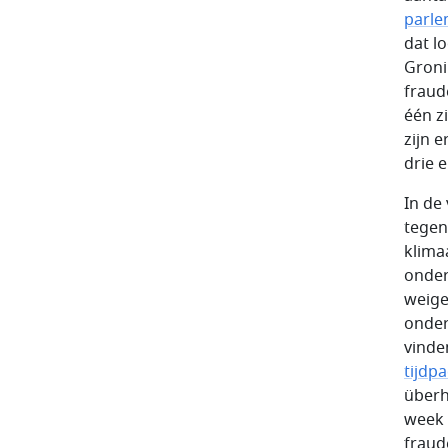
parle
dat l
Groni
fraud
één z
zijn 
drie e
In de
tegen
klima
onder
weige
onder
vinde
tijdp
überh
week 
fraud