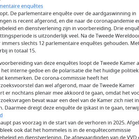
mentaire enquêtes
oopt. De parlementaire enquête over de aardgaswinning in
ngen is recent afgerond, en die naar de coronapandemie e
ebeleid en dienstverlening zijn in voorbereiding. Drie enquê
ittingsperiode is uitzonderlijk veel. Na de Tweede Wereldoo
er immers slechts 12 parlementaire enquêtes gehouden. Me
rbij in totaal 15.
 voorbereiding van deze enquêtes loopt de Tweede Kamer 
 het interne gedoe en de polarisatie die het huidige politie
at kenmerken. De corona-commissie heeft het
zoeksvoorstel dan wel afgerond, maar de Tweede Kamer
rt er nochtans plenair mee akkoord te gaan, omdat het voo
zoeksvragen bevat waar een deel van de Kamer zich niet i
n. Daarmee dreigt deze enquête de ijskast in te gaan, terwij
ad
aupt pas voorzag in de start van de verhoren in 2025. Afge
bleek ook dat het hommeles is in de enquêtecommissie
ebeleid en dienstverlening. De afgevaardigden van de VVD