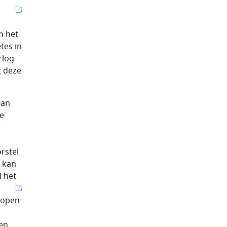
n het
tes in
rlog
t deze
aan
ke
rstel
n kan
l het
lopen
 en