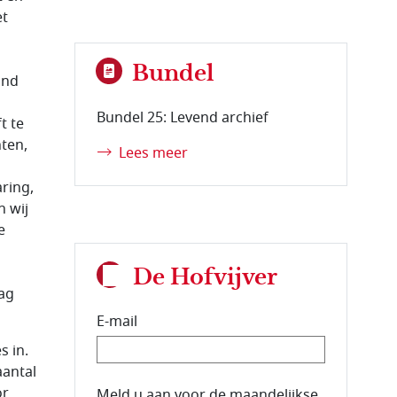
et
Bundel
ond
Bundel 25: Levend archief
t te
ten,
Lees meer
aring,
n wij
e
De Hofvijver
ag
E-mail
s in.
aantal
or
E-mailadres van de abonnee.
Meld u aan voor de maandelijkse