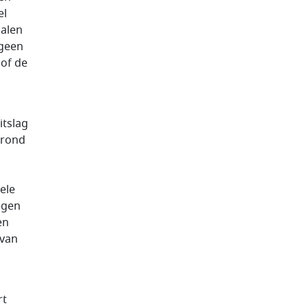
el
halen
 geen
 of de
itslag
 rond
ele
tegen
en
 van
rt