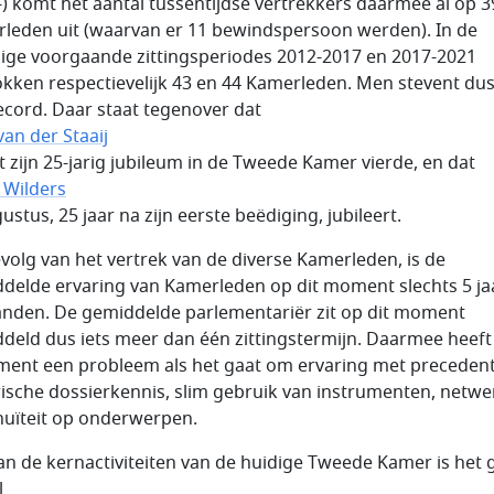
-) komt het aantal tussentijdse vertrekkers daarmee al op 3
leden uit (waarvan er 11 bewindspersoon werden). In de
dige voorgaande zittingsperiodes 2012-2017 en 2017-2021
okken respectievelijk 43 en 44 Kamerleden. Men stevent dus
ecord. Daar staat tegenover dat
van der Staaij
t zijn 25-jarig jubileum in de Tweede Kamer vierde, en dat
 Wilders
ustus, 25 jaar na zijn eerste beëdiging, jubileert.
evolg van het vertrek van de diverse Kamerleden, is de
delde ervaring van Kamerleden op dit moment slechts 5 ja
nden. De gemiddelde parlementariër zit op dit moment
deld dus iets meer dan één zittingstermijn. Daarmee heeft
ment een probleem als het gaat om ervaring met preceden
rische dossierkennis, slim gebruik van instrumenten, netwe
nuïteit op onderwerpen.
an de kernactiviteiten van de huidige Tweede Kamer is het 
l