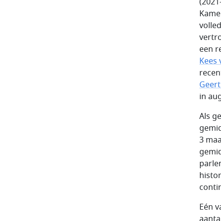
(2021
Kamer
volle
vertr
een r
Kees 
recen
Geert
in aug
Als g
gemid
3 maa
gemid
parle
histo
conti
Eén v
aanta