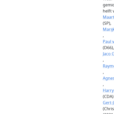
gemid
helft
Maart
(SP),
Marij
,
Paul 
(D66),
Jaco 
,
Raym
,
Agne
,
Harry
(CDA)
Gert-
(Chri