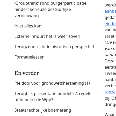
‘Groupthink’ rond burgerparticipatie
werde
hindert serieuze bestuurlijke
aanbe
vernieuwing
gedaa
eindm
‘Niet alles kan’
van h
staat
Externe inhuur: het is weer zover!
“
De w
Terugzendrecht in historisch perspectief
van m
aanta
Formatielessen
Deze 
eerst
En verder
Tweed
aanta
Pleidooi voor grondwetsherziening (1)
verbe
toeze
Terugblik presentatie bundel 22: regelt
bij. 
of beperkt de Wpp?
dring
Staatsrechtelijke boemerang
Waar 