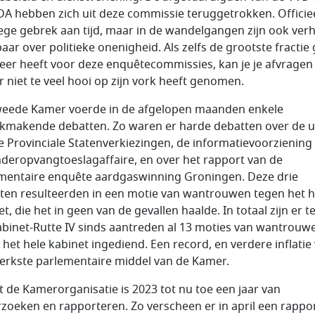
DA hebben zich uit deze commissie teruggetrokken. Officie
ge gebrek aan tijd, maar in de wandelgangen zijn ook ver
aar over politieke onenigheid. Als zelfs de grootste fractie
meer heeft voor deze enquêtecommissies, kan je je afvragen
 niet te veel hooi op zijn vork heeft genomen.
eede Kamer voerde in de afgelopen maanden enkele
kmakende debatten. Zo waren er harde debatten over de u
e Provinciale Statenverkiezingen, de informatievoorziening
nderopvangtoeslagaffaire, en over het rapport van de
mentaire enquête aardgaswinning Groningen. Deze drie
ten resulteerden in een motie van wantrouwen tegen het h
t, die het in geen van de gevallen haalde. In totaal zijn er 
abinet-Rutte IV sinds aantreden al 13 moties van wantrouw
 het hele kabinet ingediend. Een record, en verdere inflatie
terkste parlementaire middel van de Kamer.
t de Kamerorganisatie is 2023 tot nu toe een jaar van
zoeken en rapporteren. Zo verscheen er in april een rappo