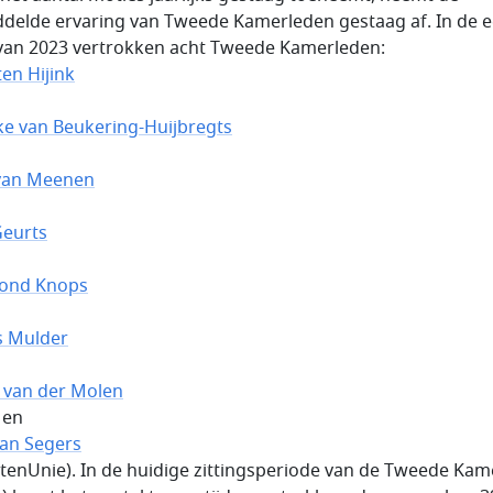
delde ervaring van Tweede Kamerleden gestaag af. In de e
 van 2023 vertrokken acht Tweede Kamerleden:
en Hijink
ke van Beukering-Huijbregts
van Meenen
Geurts
ond Knops
s Mulder
 van der Molen
 en
Jan Segers
stenUnie). In de huidige zittingsperiode van de Tweede Kam