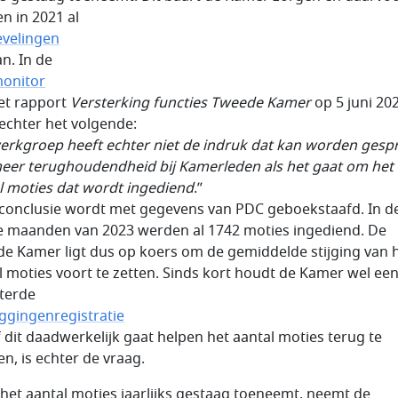
n in 2021 al
velingen
n. In de
onitor
et rapport
Versterking functies Tweede Kamer
op 5 juni 20
 echter het volgende:
erkgroep heeft echter niet de indruk dat kan worden gesp
eer terughoudendheid bij Kamerleden als het gaat om het
l moties dat wordt ingediend
.”
conclusie wordt met gegevens van PDC geboekstaafd. In d
e maanden van 2023 werden al 1742 moties ingediend. De
e Kamer ligt dus op koers om de gemiddelde stijging van 
l moties voort te zetten. Sinds kort houdt de Kamer wel ee
terde
ggingenregistratie
Of dit daadwerkelijk gaat helpen het aantal moties terug te
en, is echter de vraag.
het aantal moties jaarlijks gestaag toeneemt, neemt de