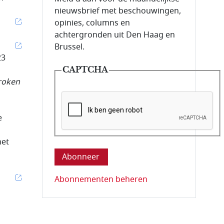
nieuwsbrief met beschouwingen,
opinies, columns en
achtergronden uit Den Haag en
Brussel.
23
CAPTCHA
roken
e
Deze vraag is om te controleren dat u ee
het
n
Abonnementen beheren