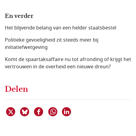
En verder
Het blijvende belang van een helder staatsbestel
Politieke gevoeligheid zit steeds meer bij
initiatiefwetgeving
Komt de spaartaksaffaire nu tot afronding of krijgt het
vertrouwen in de overheid een nieuwe dreun?
Delen
Deel dit item op X
Deel dit item op Bluesky
Deel dit item op Facebook
Deel dit item op Linkedin
Delen via WhatsApp