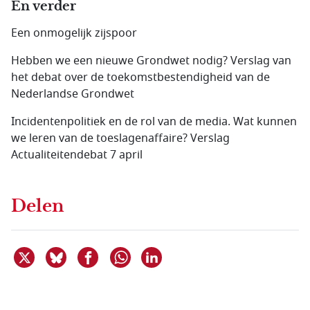
En verder
Een onmogelijk zijspoor
Hebben we een nieuwe Grondwet nodig? Verslag van
het debat over de toekomstbestendigheid van de
Nederlandse Grondwet
Incidentenpolitiek en de rol van de media. Wat kunnen
we leren van de toeslagenaffaire? Verslag
Actualiteitendebat 7 april
Delen
Deel dit item op X
Deel dit item op Bluesky
Deel dit item op Facebook
Deel dit item op Linkedin
Delen via WhatsApp