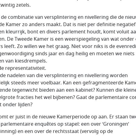
wintig zetels.
s de combinatie van versplintering en nivellering die de nie
e Kamer zo anders maakt. Dat is niet per definitie negatief
en kleurrijk, bont en divers parlement houdt, komt voluit aa
en. De Tweede Kamer is een weerspiegeling van wat onder
s leeft. Zo willen we het graag. Niet voor niks is de evenred
genwoordiging sinds jaar en dag heilig en moeten we niets
n van kiesdrempels.
e representativiteit.
de nadelen van die versplintering en nivellering worden
delijk steeds meer voelbaar. Kan een gefragmenteerde Kam
ende tegenwicht bieden aan een kabinet? Kunnen die klein
lgrote fracties het wel bijbenen? Gaat de parlementaire co
t onder lijden?
omt er juist in de nieuwe Kamerperiode op aan. Er staan tw
 parlementaire enquêtes op stapel: een over ‘Groningen’
inning) en een over de rechtsstaat (vervolg op de