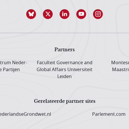
Partners
trum Neder­
Faculteit Governance and
Montesq
e Partijen
Global Affairs Universiteit
Maastri
Leiden
Gerelateerde partner sites
derlandseGrondwet.nl
Parlement.com