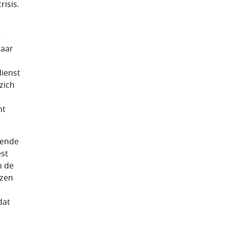
risis.
e
jaar
dienst
zich
ht
gende
est
h de
ezen
dat