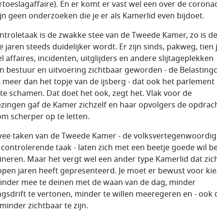
rtoeslagaffaire). En er komt er vast wel een over de coronac
ijn geen onderzoeken die je er als Kamerlid even bijdoet.
ntroletaak is de zwakke stee van de Tweede Kamer, zo is d
e jaren steeds duidelijker wordt. Er zijn sinds, pakweg, tien 
l affaires, incidenten, uitglijders en andere slijtageplekken
n bestuur en uitvoering zichtbaar geworden - de Belasting
et meer dan het topje van de ijsberg - dat ook het parlement 
 te schamen. Dat doet het ook, zegt het. Vlak voor de
ezingen gaf de Kamer zichzelf en haar opvolgers de opdrac
m scherper op te letten.
wee taken van de Tweede Kamer - de volksvertegenwoordi
 controlerende taak - laten zich met een beetje goede wil b
neren. Maar het vergt wel een ander type Kamerlid dat zic
open jaren heeft gepresenteerd. Je moet er bewust voor ki
nder mee te deinen met de waan van de dag, minder
ngsdrift te vertonen, minder te willen meeregeren en - ook 
minder zichtbaar te zijn.