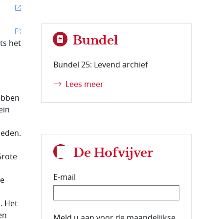
Bundel
ts het
Bundel 25: Levend archief
Lees meer
hebben
ein
leden.
De Hofvijver
Grote
E-mail
te
. Het
en
E-mailadres van de abonnee.
Meld u aan voor de maandelijkse