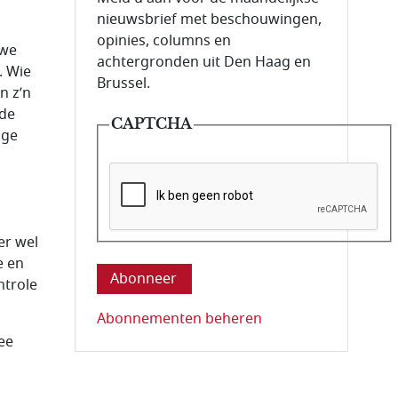
nieuwsbrief met beschouwingen,
opinies, columns en
uwe
achtergronden uit Den Haag en
. Wie
Brussel.
n z’n
 de
CAPTCHA
ige
Deze vraag is om te controleren dat u ee
er wel
e en
ntrole
Abonnementen beheren
ee