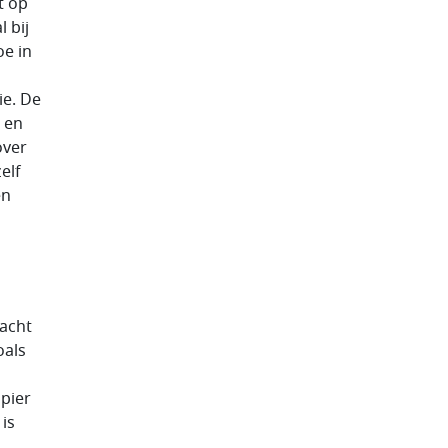
t op
 bij
oe in
ie. De
 en
over
elf
en
dacht
oals
apier
 is