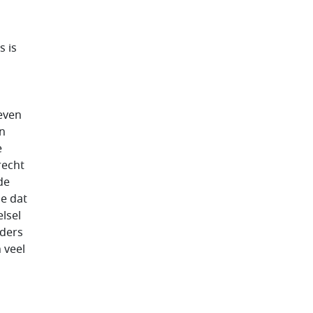
s is
even
an
e
recht
de
oe dat
lsel
nders
 veel