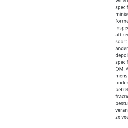
wille
speci
minis
forme
inspe
afbre
soort
ander
depol
speci
OM. A
mensk
onder
betre
fract
bestu
veran
ze ve