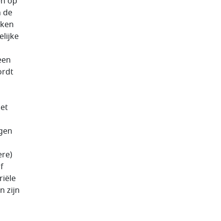
en op
n de
aken
elijke
een
ordt
het
gen
n
ere)
f
iële
n zijn