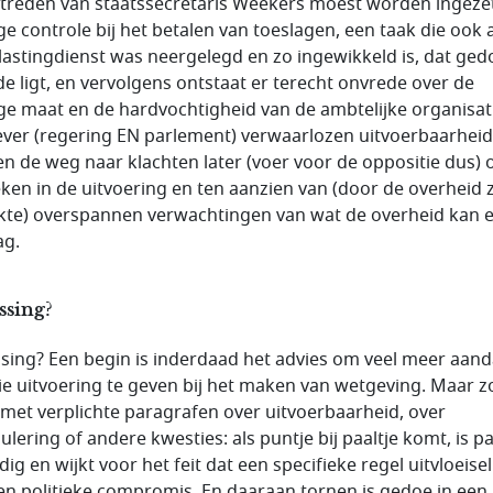
ftreden van staatssecretaris Weekers moest worden ingeze
ge controle bij het betalen van toeslagen, een taak die ook al
lastingdienst was neergelegd en zo ingewikkeld is, dat ged
de ligt, en vervolgens ontstaat er terecht onvrede over de
ge maat en de hardvochtigheid van de ambtelijke organisat
ver (regering EN parlement) verwaarlozen uitvoerbaarheid
n de weg naar klachten later (voer voor de oppositie dus) 
ken in de uitvoering en ten aanzien van (door de overheid z
te) overspannen verwachtingen van wat de overheid kan 
ag.
ssing?
sing? Een begin is inderdaad het advies om veel meer aan
ie uitvoering te geven bij het maken van wetgeving. Maar z
met verplichte paragrafen over uitvoerbaarheid, over
ulering of andere kwesties: als puntje bij paaltje komt, is p
ig en wijkt voor het feit dat een specifieke regel uitvloeisel
en politieke compromis. En daaraan tornen is gedoe in een