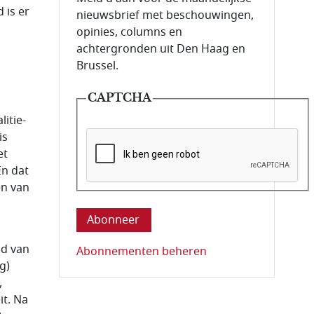
 is er
nieuwsbrief met beschouwingen,
opinies, columns en
achtergronden uit Den Haag en
Brussel.
CAPTCHA
itie-
is
et
En dat
en van
Deze vraag is om te controleren dat u ee
ad van
Abonnementen beheren
g)
,
it. Na