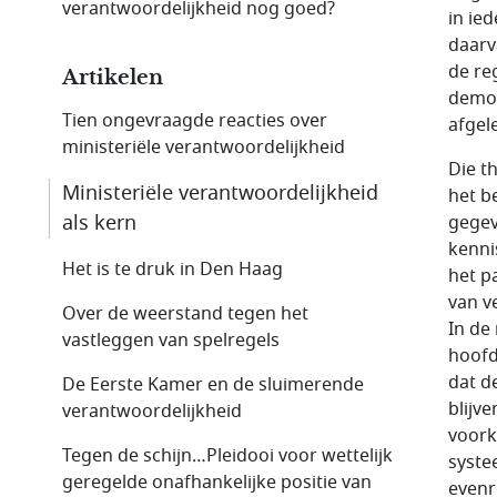
verantwoordelijkheid nog goed?
in ie
daarv
de re
Artikelen
democ
Tien ongevraagde reacties over
afgel
ministeriële verantwoordelijkheid
Die t
Ministeriële verantwoordelijkheid
het b
als kern
gegev
kenni
Het is te druk in Den Haag
het p
van v
Over de weerstand tegen het
In de
vastleggen van spelregels
hoofd
dat d
De Eerste Kamer en de sluimerende
blijv
verantwoordelijkheid
voorke
Tegen de schijn…Pleidooi voor wettelijk
syste
geregelde onafhankelijke positie van
evenr