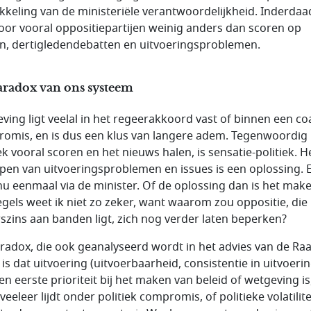
kkeling van de ministeriële verantwoordelijkheid. Inderdaad
oor vooral oppositiepartijen weinig anders dan scoren op
n, dertigledendebatten en uitvoeringsproblemen.
aradox van ons systeem
ving ligt veelal in het regeerakkoord vast of binnen een coal
omis, en is dus een klus van langere adem. Tegenwoordig 
ek vooral scoren en het nieuws halen, is sensatie-politiek. H
pen van uitvoeringsproblemen en issues is een oplossing. 
nu eenmaal via de minister. Of de oplossing dan is het mak
egels weet ik niet zo zeker, want waarom zou oppositie, die
szins aan banden ligt, zich nog verder laten beperken?
radox, die ook geanalyseerd wordt in het advies van de Ra
 is dat uitvoering (uitvoerbaarheid, consistentie in uitvoerin
en eerste prioriteit bij het maken van beleid of wetgeving is
eeleer lijdt onder politiek compromis, of politieke volatilite