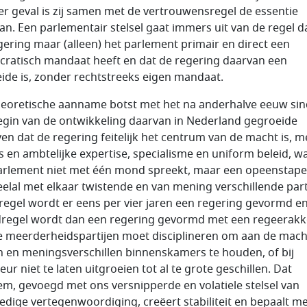
der geval is zij samen met de vertrouwensregel de essentie
an. Een parlementair stelsel gaat immers uit van de regel da
gering maar (alleen) het parlement primair en direct een
ratisch mandaat heeft en dat de regering daarvan een
eide is, zonder rechtstreeks eigen mandaat.
heoretische aanname botst met het na anderhalve eeuw sin
egin van de ontwikkeling daarvan in Nederland gegroeide
en dat de regering feitelijk het centrum van de macht is, me
s en ambtelijke expertise, specialisme en uniform beleid, w
arlement niet met één mond spreekt, maar een opeenstapel
eelal met elkaar twistende en van mening verschillende part
 regel wordt er eens per vier jaren een regering gevormd en
regel wordt dan een regering gevormd met een regeerak
e meerderheidspartijen moet disciplineren om aan de mach
en en meningsverschillen binnenskamers te houden, of bij
ur niet te laten uitgroeien tot al te grote geschillen. Dat
em, gevoegd met ons versnipperde en volatiele stelsel van
edige vertegenwoordiging, creëert stabiliteit en bepaalt m