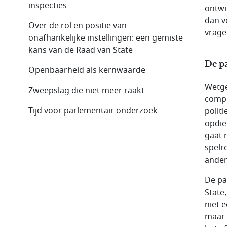
inspecties
ontwi
dan v
Over de rol en positie van
vrage
onafhankelijke instellingen: een gemiste
kans van de Raad van State
De p
Openbaarheid als kernwaarde
Wetge
Zweepslag die niet meer raakt
compr
Tijd voor parlementair onderzoek
politi
opdie
gaat 
spelr
ander
De pa
State,
niet e
maar v