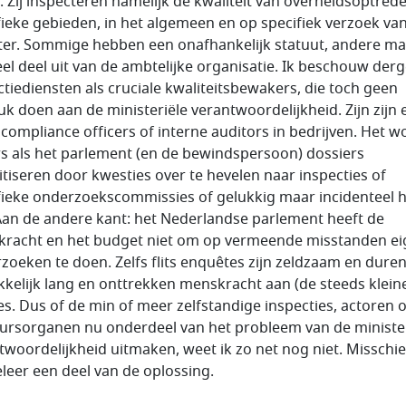
n. Zij inspecteren namelijk de kwaliteit van overheidsoptred
fieke gebieden, in het algemeen en op specifiek verzoek va
ter. Sommige hebben een onafhankelijk statuut, andere m
el deel uit van de ambtelijke organisatie. Ik beschouw derg
ctiediensten als cruciale kwaliteitsbewakers, die toch geen
uk doen aan de ministeriële verantwoordelijkheid. Zijn zijn 
 compliance officers of interne auditors in bedrijven. Het w
s als het parlement (en de bewindspersoon) dossiers
itiseren door kwesties over te hevelen naar inspecties of
fieke onderzoekscommissies of gelukkig maar incidenteel 
an de andere kant: het Nederlandse parlement heeft de
racht en het budget niet om op vermeende misstanden ei
zoeken te doen. Zelfs flits enquêtes zijn zeldzaam en dure
kkelijk lang en onttrekken menskracht aan (de steeds klein
ies. Dus of de min of meer zelfstandige inspecties, actoren o
ursorganen nu onderdeel van het probleem van de minister
twoordelijkheid uitmaken, weet ik zo net nog niet. Misschie
eleer een deel van de oplossing.