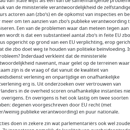
ad van State wijst als een van de samenhangende problem
tuk van de ministeriële verantwoordelijkheid de zelfstandig
urs actoren aan (zbo’s) en de opkomst van inspecties en be
 meer om ten aanzien van zbo’s publieke verantwoording t
iseren. Een van de problemen waar dan meteen tegen aan
en wordt is dat een substantieel aantal zbo’s in feite EU zbo
 dus opgericht op grond van een EU verplichting, erop geric
at die zbo doet weg te houden van politieke beïnvloeding. I
robleem? Inderdaad verkleint dat de ministeriële
twoordelijkheid navenant, maar gelet op de terreinen waa
aam zijn is de vraag of dat vanuit de kwaliteit van
eidsdienst verlening en onpartijdige en onafhankelijke
tverlening erg is. Uit onderzoeken over vertrouwen van
landers in de overheid scoren onafhankelijke instanties nie
t overigens. En overigens is het ook lastig om twee soorten
bben: degenen voorgeschreven door EU recht (met
r/weinig publieke verantwoording) en puur nationale.
cties doen in zekere zin wat parlementariërs ook wel zoud