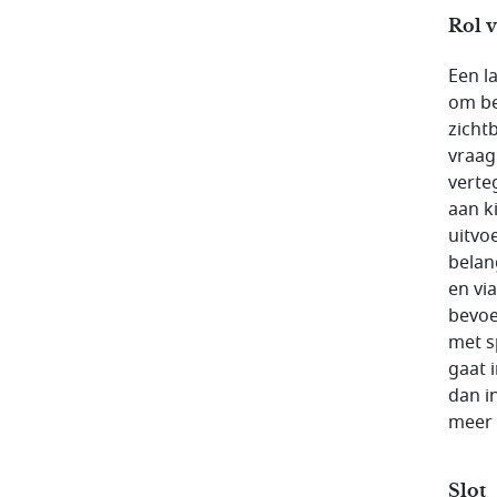
Rol 
Een l
om be
zicht
vraag 
verte
aan k
uitvo
belan
en vi
bevoe
met s
gaat 
dan i
meer 
Slot