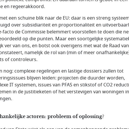
tie en regeerakkoord.
met een schuine blik naar de EU: daar is een streng systee
uigd over subsidiariteit en proportionaliteit en uitvoerbaar
e-facto de Commissie belemmert voorstellen te doen die ne
beoordeeld op die punten. Maar een soortgelijke systematiek
ijk ver van ons, en botst ook overigens met wat de Raad van
onstateert, namelijk de rol van (min of meer onafhankelijke
ts of controleurs.
n nog: complexe regelingen en lastige dossiers zullen tot
eringsissues blijven leiden: projecten die duurder worden,
exe IT systemen, issues van PFAS en stikstof of CO2 reducti
emen in de justitieketen of het verstevigen van woningen i
ngen.
hankelijke actoren: probleem of oplossing?