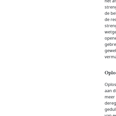
het a
stren
de be
de re
stren
wetge
opene
gebre
gewek
verm
Oplo
Oplos
aan d
meer 
dereg
geduld
van e