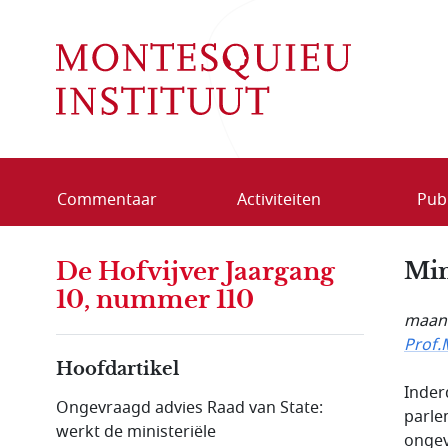
Overslaan en naar de inhoud gaan
Commentaar
Activiteiten
Publ
De Hofvijver Jaargang
Min
10, nummer 110
maand
Prof.
Hoofdartikel
Inder
Ongevraagd advies Raad van State:
parle
werkt de ministeriële
ongev