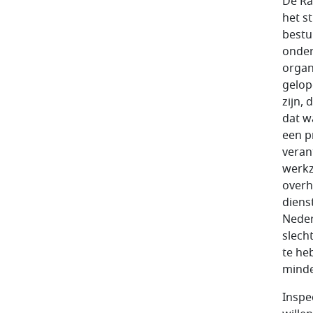
De Ra
het s
bestu
onder
organ
gelop
zijn,
dat w
een p
veran
werkz
overh
diens
Neder
slech
te he
minde
Inspe