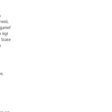
m
heid,
gatief
 ligt
 State
)
e,
n