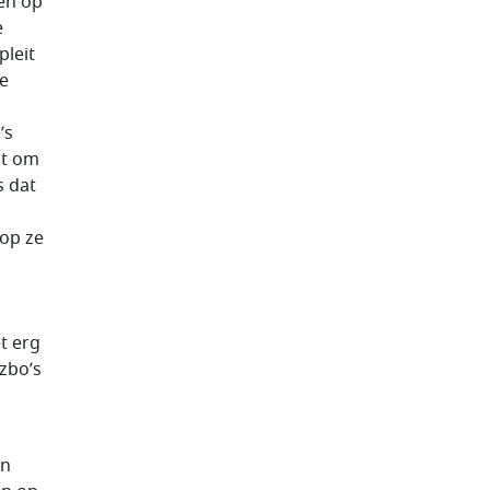
en op
e
pleit
e
’s
ht om
s dat
rop ze
t erg
 zbo’s
en