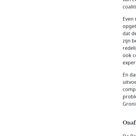
coali
Even 
opget
dat d
zijn 
redel
ook c
exper
En da
uitvo
compl
probl
Groni
Onaf