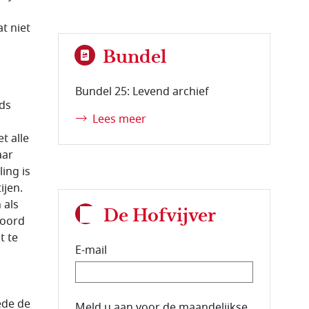
t niet
Bundel
Bundel 25: Levend archief
ds
Lees meer
t alle
aar
ing is
ijen.
 als
De Hofvijver
koord
t te
E-mail
ede de
E-mailadres van de abonnee.
Meld u aan voor de maandelijkse