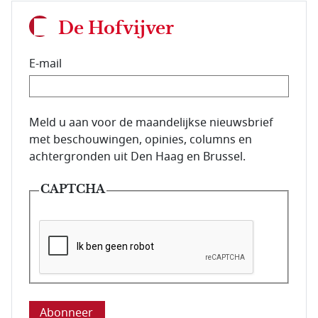
De Hofvijver
E-mail
E-mailadres van de abonnee.
Meld u aan voor de maandelijkse nieuwsbrief
met beschouwingen, opinies, columns en
achtergronden uit Den Haag en Brussel.
CAPTCHA
Deze vraag is om te controleren dat u een mens be