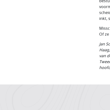
bestu
voorm
schei
inkt, 
Missc
Of ze
Jan S
Haag,
van d
Tweed
hoofd
Hoofdnavigatiemenu