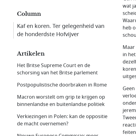
wat j
schei
Column
Waaro
Kaf en koren. Ter gelegenheid van
heb oo
de honderdste Hofvijver
schou
Maar 
Artikelen
in he
dezel
Het Britse Supreme Court en de
koren
schorsing van het Britse parlement
uitge
Postpopulistische doorbraken in Rome
Geen 
verlo
Macron worstelt om grip te krijgen op
onder
binnenlandse en buitenlandse politiek
jerem
Verkiezingen in Polen: kan de oppositie
Tweed
de macht overnemen?
react
feite
Nieuwe Europese Commissie: meer