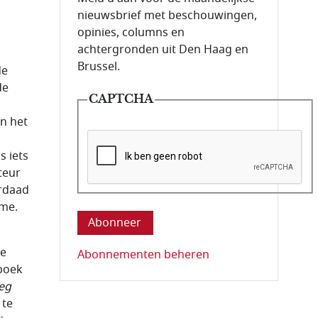
nieuwsbrief met beschouwingen,
opinies, columns en
achtergronden uit Den Haag en
Brussel.
de
de
CAPTCHA
n het
s iets
teur
erdaad
Deze vraag is om te controleren dat u ee
sme.
de
Abonnementen beheren
 boek
eg
 te