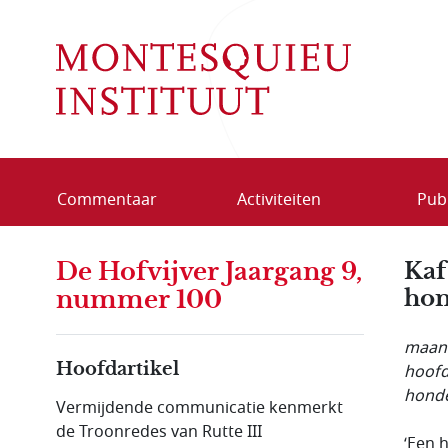
Overslaan en naar de inhoud gaan
Commentaar
Activiteiten
Publ
De Hofvijver Jaargang 9,
Kaf
hon
nummer 100
maand
Hoofdartikel
hoofd
hond
Vermijdende communicatie kenmerkt
de Troonredes van Rutte III
‘Een 