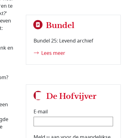
ren te
t?’
reven
Bundel
t:
Bundel 25: Levend archief
ank en
Lees meer
som?
De Hofvijver
 een
E-mail
igde
ve
E-mailadres van de abonnee.
Meld u aan voor de maandelijkse