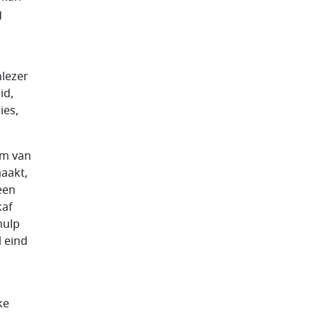
g
nlezer
id,
ies,
rm van
aakt,
een
kaf
hulp
 eind
ke