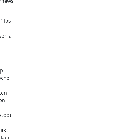
 ‘news
, los-
sen al
op
sche
ken
en
stoot
aakt
t kan