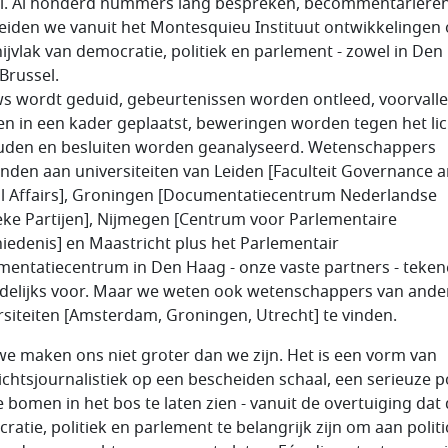
l. Al honderd nummers lang bespreken, becommentariëre
eiden we vanuit het Montesquieu Instituut ontwikkelingen
nijvlak van democratie, politiek en parlement - zowel in De
 Brussel.
s wordt geduid, gebeurtenissen worden ontleed, voorvall
n in een kader geplaatst, beweringen worden tegen het lic
den en besluiten worden geanalyseerd. Wetenschappers
nden aan universiteiten van Leiden [Faculteit Governance 
l Affairs], Groningen [Documentatiecentrum Nederlandse
ieke Partijen], Nijmegen [Centrum voor Parlementaire
iedenis] en Maastricht plus het Parlementair
entatiecentrum in Den Haag - onze vaste partners - teken
elijks voor. Maar we weten ook wetenschappers van ande
rsiteiten [Amsterdam, Groningen, Utrecht] te vinden.
we maken ons niet groter dan we zijn. Het is een vorm van
ichtsjournalistiek op een bescheiden schaal, een serieuze 
 bomen in het bos te laten zien - vanuit de overtuiging dat
atie, politiek en parlement te belangrijk zijn om aan politic