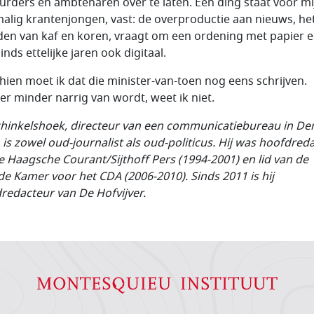
urders en ambtenaren over te laten. Eén ding staat voor mij
alig krantenjongen, vast: de overproductie aan nieuws, he
den van kaf en koren, vraagt om een ordening met papier 
sinds ettelijke jaren ook digitaal.
hien moet ik dat die minister-van-toen nog eens schrijven.
 er minder narrig van wordt, weet ik niet.
chinkelshoek, directeur van een communicatiebureau in De
 is zowel oud-journalist als oud-politicus. Hij was hoofdred
e Haagsche Courant/Sijthoff Pers (1994-2001) en lid van de
e Kamer voor het CDA (2006-2010). Sinds 2011 is hij
redacteur van De Hofvijver.