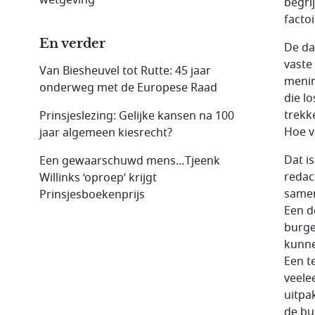
begri
facto
En verder
De dag
vaste
Van Biesheuvel tot Rutte: 45 jaar
menin
onderweg met de Europese Raad
die lo
trekk
Prinsjeslezing: Gelijke kansen na 100
Hoe v
jaar algemeen kiesrecht?
Dat i
Een gewaarschuwd mens…Tjeenk
redac
Willinks ‘oproep’ krijgt
samen
Prinsjesboekenprijs
Een d
burge
kunn
Een t
veelee
uitpa
de bu