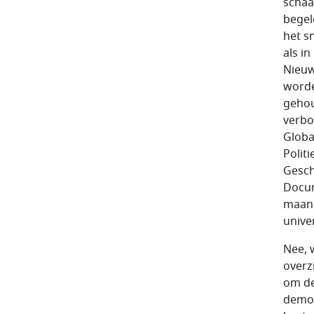
schaa
begel
het s
als in
Nieuw
worde
gehou
verbo
Globa
Polit
Gesch
Docum
maand
unive
Nee, 
overz
om de
democr