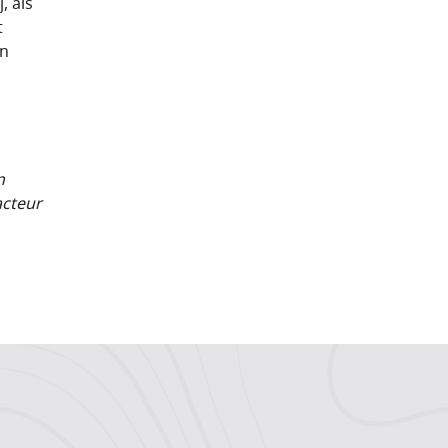
, als
t
en
n
acteur