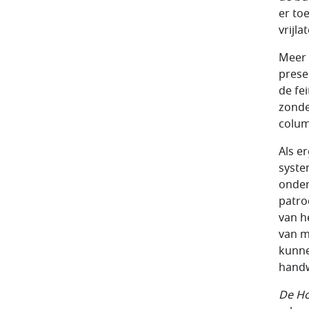
er to
vrijl
Meer 
prese
de fe
zonde
colum
Als e
syste
onder
patro
van h
van m
kunne
handw
De Ho