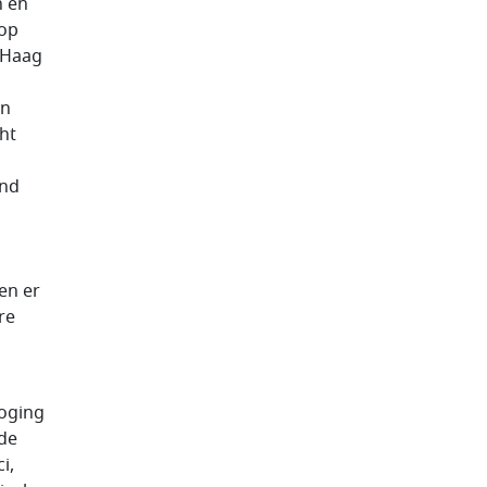
n en
 op
n Haag
en
ht
and
en er
re
poging
 de
i,