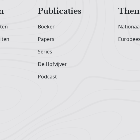
n
Publicaties
Them
iten
Boeken
Nationaa
iten
Papers
Europee
Series
De Hofvijver
Podcast