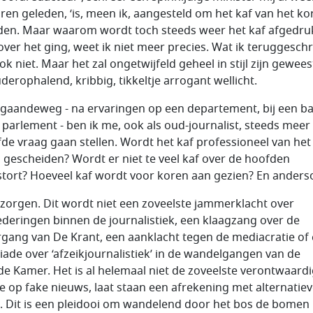
aren geleden, ‘is, meen ik, aangesteld om het kaf van het ko
den. Maar waarom wordt toch steeds weer het kaf afgedruk
ver het ging, weet ik niet meer precies. Wat ik teruggesch
k niet. Maar het zal ongetwijfeld geheel in stijl zijn gewees
derophalend, kribbig, tikkeltje arrogant wellicht.
gaandeweg - na ervaringen op een departement, bij een b
t parlement - ben ik me, ook als oud-journalist, steeds meer
fde vraag gaan stellen. Wordt het kaf professioneel van het
 gescheiden? Wordt er niet te veel kaf over de hoofden
stort? Hoeveel kaf wordt voor koren aan gezien? En ander
zorgen. Dit wordt niet een zoveelste jammerklacht over
ederingen binnen de journalistiek, een klaagzang over de
gang van De Krant, een aanklacht tegen de mediacratie of
iade over ‘afzeikjournalistiek’ in de wandelgangen van de
e Kamer. Het is al helemaal niet de zoveelste verontwaard
ie op fake nieuws, laat staan een afrekening met alternatie
n. Dit is een pleidooi om wandelend door het bos de bomen