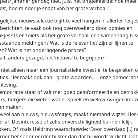
jpen? Jammer genoeg niet. Juist het omgekeerde: hoe meer
ids’, hoe minder je snapt van het grote verhaal.’
elijkse nieuwsselectie blijft te veel hangen in allerlei ‘feitjes’
 berichten, te vaak ook nog overwoekerd door opinies en
kjes? Is er zoiets als het grote verhaal, een samenhang tus
sstaande meldingen? Wat is de relevantie? Zijn er lijnen te
en? Wat is het onderliggende proces?
alt, anders gezegd, het ‘nieuws’ te begrijpen?
s niet alleen maar een journalistieke kwestie, te bespreken 
ties. Het raakt ook aan - grote woorden… - onze democrati
leving.
emocratie staat of valt met goed geïnformeerde en betrok
rs, burgers die weten wat er speelt en weloverwogen keuz
en maken.
eveel aan nieuws, nieuwsfeitjes, maakt niemand wijzer. Het 
r af. Desinteresse of zelfs onverschilligheid kunnen lelijk
kken. Of zoals Heldring waarschuwde: ‘Door overdaad [..] r
rger het spoor eerder bijster dan dat hij wordt verlicht. Da