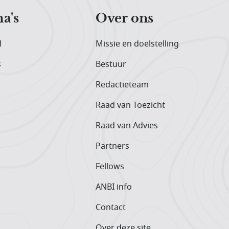
a's
Over ons
l
Missie en doelstelling
s
Bestuur
Redactieteam
Raad van Toezicht
Raad van Advies
Partners
Fellows
ANBI info
Contact
Over deze site