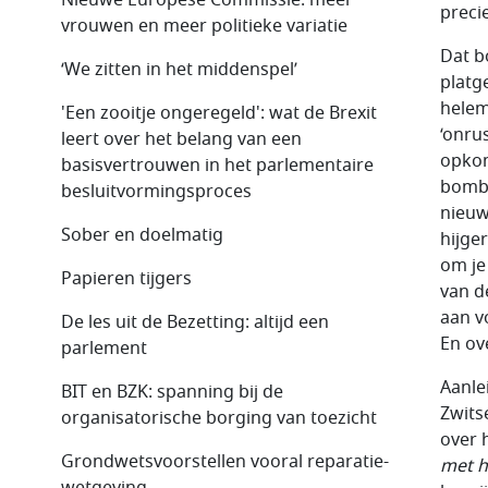
preci
vrouwen en meer politieke variatie
Dat b
‘We zitten in het middenspel’
platg
helem
'Een zooitje ongeregeld': wat de Brexit
‘onru
leert over het belang van een
opkom
basisvertrouwen in het parlementaire
bomba
besluitvormingsproces
nieuw
Sober en doelmatig
hijge
om je
Papieren tijgers
van d
aan v
De les uit de Bezetting: altijd een
En ov
parlement
Aanle
BIT en BZK: spanning bij de
Zwits
organisatorische borging van toezicht
over 
Grondwetsvoorstellen vooral reparatie-
met h
wetgeving