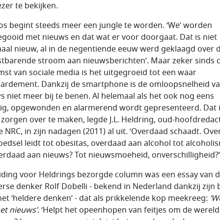
ezer te bekijken.
os begint steeds meer een jungle te worden. ‘We’ worden
egooid met nieuws en dat wat er voor doorgaat. Dat is niet
aal nieuw, al in de negentiende eeuw werd geklaagd over 
stbarende stroom aan nieuwsberichten’. Maar zeker sinds 
st van sociale media is het uitgegroeid tot een waar
rdement. Dankzij de smartphone is de omloopsnelheid va
s niet meer bij te benen. Al helemaal als het ook nog eens
rig, opgewonden en alarmerend wordt gepresenteerd. Dat i
 zorgen over te maken, legde J.L. Heldring, oud-hoofdredac
e NRC, in zijn nadagen (2011) al uit. ‘Overdaad schaadt. Ov
oedsel leidt tot obesitas, overdaad aan alcohol tot alcoholi
erdaad aan nieuws? Tot nieuwsmoeheid, onverschilligheid?’
iding voor Heldrings bezorgde column was een essay van 
erse denker Rolf Dobelli - bekend in Nederland dankzij zijn
het ‘heldere denken’ - dat als prikkelende kop meekreeg:
‘W
et nieuws’
. ‘Helpt het opeenhopen van feitjes om de wereld