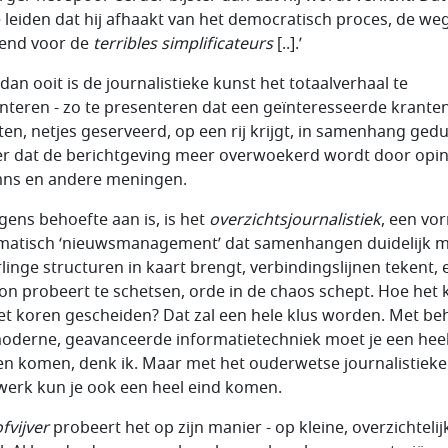
e leiden dat hij afhaakt van het democratisch proces, de we
atend voor de
terribles simplificateurs
[..].’
dan ooit is de journalistieke kunst het totaalverhaal te
nteren - zo te presenteren dat een geïnteresseerde krante
iten, netjes geserveerd, op een rij krijgt, in samenhang gedu
r dat de berichtgeving meer overwoekerd wordt door opin
ns en andere meningen.
rgens behoefte aan is, is het
overzichtsjournalistiek
, een vo
matisch ‘nieuwsmanagement’ dat samenhangen duidelijk m
linge structuren in kaart brengt, verbindingslijnen tekent, 
on probeert te schetsen, orde in de chaos schept. Hoe het 
et koren gescheiden? Dat zal een hele klus worden. Met be
oderne, geavanceerde informatietechniek moet je een heel
n komen, denk ik. Maar met het ouderwetse journalistieke
erk kun je ook een heel eind komen.
fvijver
probeert het op zijn manier - op kleine, overzichtelij