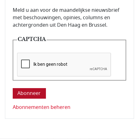
E-mailadres van de abonnee.
Meld u aan voor de maandelijkse nieuwsbrief
met beschouwingen, opinies, columns en
achtergronden uit Den Haag en Brussel.
CAPTCHA
Deze vraag is om te controleren dat u een mens be
Abonnementen beheren