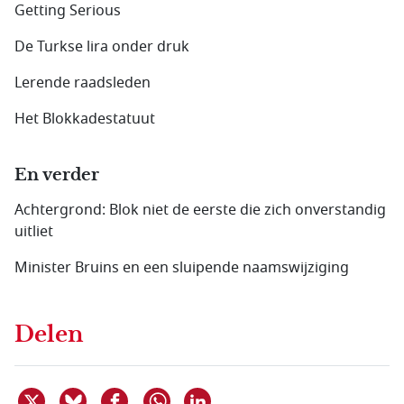
Getting Serious
De Turkse lira onder druk
Lerende raadsleden
Het Blokkadestatuut
En verder
Achtergrond: Blok niet de eerste die zich onverstandig
uitliet
Minister Bruins en een sluipende naamswijziging
Delen
Deel dit item op X
Deel dit item op Bluesky
Deel dit item op Facebook
Deel dit item op Linkedin
Delen via WhatsApp