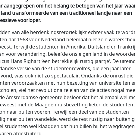
aar aangegrepen om het belang te betogen van het jaar waa
land transformeerde van een traditioneel landje naar een
essieve voorloper.
dden van alle herdenkingsretoriek lijkt echter vaak te word
ten dat 1968 voor Nederland helemaal niet zo’n waterschei
weest. Terwijl de studenten in Amerika, Duitsland en Frankri
en voor verandering, beleefde ons eigen land in de woorde
icus Hans Righart ‘een betrekkelijk rustig jaartje’. De uiteind
landse versie van de studentenrevoltes, die een jaar later
svond, was ook niet zo spectaculair. Ondanks de onrust die
nten veroorzaakten met hun bezetting van universiteiten e
cholen, viel het revolutionaire elan van de acties nogal mee
de Amsterdamse gemeente besloot dat het allemaal wel m
eweest met de Maagdenhuisbezetting lieten de studenten 
n naar buiten voeren. Terwijl een deel van de studenten
llig naar buiten wandelde, werd de rest rustig naar buiten ge
l studenten wel klaagden dat hun billen bij het wegdragen
waren afgestuiterd.