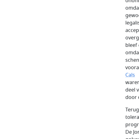
onont
omdat
gewoo
legal
accep
overg
bleef
omdat
schen
voora
Cals
waren
deel 
door 
Terug
toler
progr
De Jo