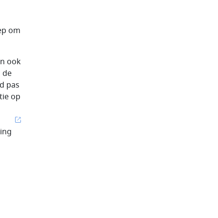
oep om
an ook
j de
d pas
tie op
ing