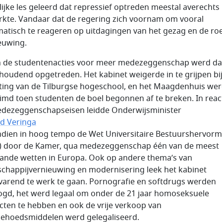
lijke les geleerd dat repressief optreden meestal averechts
rkte. Vandaar dat de regering zich voornam om vooral
atisch te reageren op uitdagingen van het gezag en de r
euwing.
 de studentenacties voor meer medezeggenschap werd d
houdend opgetreden. Het kabinet weigerde in te grijpen bi
ting van de Tilburgse hogeschool, en het Maagdenhuis wer
imd toen studenten de boel begonnen af te breken. In reac
dezeggenschapseisen leidde Onderwijsminister
d Veringa
dien in hoog tempo de Wet Universitaire Bestuurshervorm
 door de Kamer, qua medezeggenschap één van de meest
ande wetten in Europa. Ook op andere thema’s van
chappijvernieuwing en modernisering leek het kabinet
varend te werk te gaan. Pornografie en softdrugs werden
gd, het werd legaal om onder de 21 jaar homoseksuele
cten te hebben en ook de vrije verkoop van
ehoedsmiddelen werd gelegaliseerd.