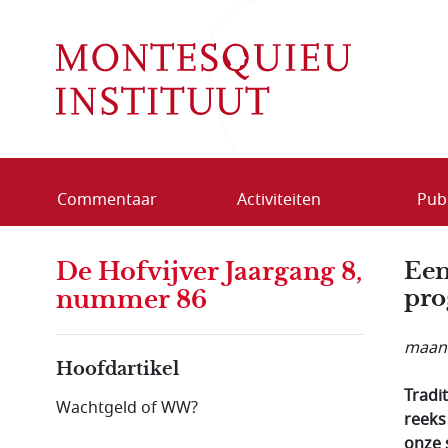
Overslaan en naar de inhoud gaan
Commentaar
Activiteiten
Publ
De Hofvijver Jaargang 8,
Een
pro
nummer 86
maand
Hoofdartikel
Tradi
Wachtgeld of WW?
reeks
onze 