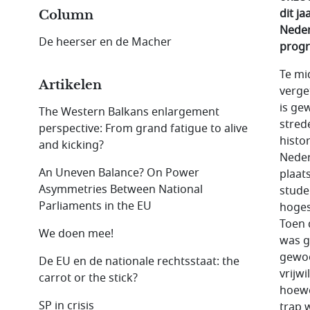
dit j
Column
Neder
De heerser en de Macher
progr
Te mi
Artikelen
verge
is ge
The Western Balkans enlargement
stred
perspective: From grand fatigue to alive
histor
and kicking?
Neder
An Uneven Balance? On Power
plaat
Asymmetries Between National
stude
Parliaments in the EU
hoges
Toen 
We doen mee!
was g
gewoo
De EU en de nationale rechtsstaat: the
vrijwi
carrot or the stick?
hoewe
SP in crisis
trap 