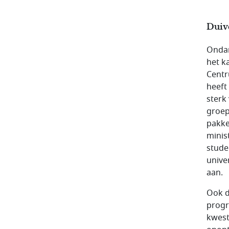
Duiv
Ondan
het k
Centr
heeft
sterk
groep
pakke
minist
stude
unive
aan.
Ook d
progr
kwest