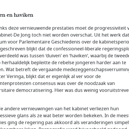
en en haviken
ks deze vernieuwende prestaties moet de progressiviteit 
abinet-De Jong toch niet worden overschat. Uit het werk dat
um voor Parlementaire Geschiedenis over de kabinetsperi
 geschreven blijkt dat de confessioneel-liberale regeringsp
 verdeeld was tussen ‘duiven’ en ‘haviken’, waarbij de tweed
 herhaaldelijk bepleitte de rebelse jongeren harder aan te
n. Wat betreft de vergaande medezeggenschapsverruimin
er Veringa, blijkt dat er eigenlijk al ver voor de
ntenprotesten consensus was over de noodzaak van
rsitaire democratisering. Hier was dus weinig vooruitstrev
e andere vernieuwingen van het kabinet verliezen hun
essieve glans als ze wat beter worden bekeken. In de mees
ies ging de regering pas akkoord als veranderingen simpe