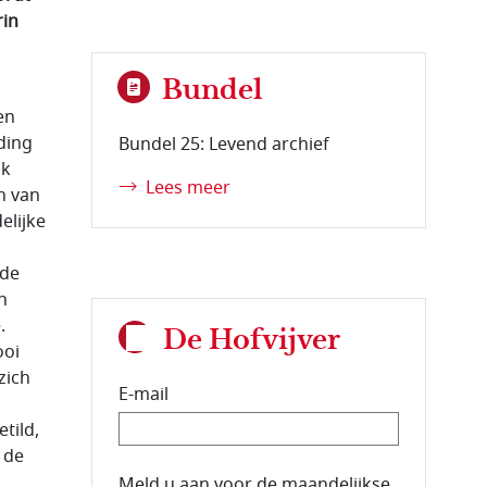
rin
Bundel
en
ding
Bundel 25: Levend archief
jk
Lees meer
n van
elijke
 de
n
.
De Hofvijver
ooi
zich
E-mail
tild,
 de
E-mailadres van de abonnee.
Meld u aan voor de maandelijkse