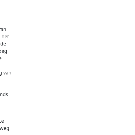
van
 het
ode
loeg
e
g van
ends
te
lweg