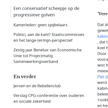
Een conservatief scheepje op de
‘Ver
progressieve golven
Dat d
Kamerleden: geen spijbelaars
gewet
Politici, aan de kant? Staatscommissies
kabin
en het lange-termijn-perspectief
, dat
koel 
Zestig jaar Benelux: van Economische
Door 
Unie tot Projectmatig
voora
Samenwerkingsverband
wist 
meeve
En verder
Piet 
werd 
Jeroen en de Rebellenclub
kabin
belee
Verslag CPG-conferentie over ouderen
‘rook
en sociale zekerheid
en he