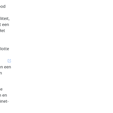
bod
teit,
t een
Het
lotte
en een
en
de
n en
inet-