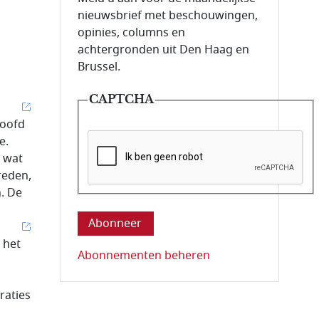
nieuwsbrief met beschouwingen,
opinies, columns en
achtergronden uit Den Haag en
Brussel.
CAPTCHA
hoofd
e.
, wat
reden,
n. De
Deze vraag is om te controleren dat u ee
 het
Abonnementen beheren
raties