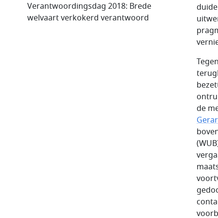
Verantwoordingsdag 2018: Brede
duide
welvaart verkokerd verantwoord
uitwe
pragm
verni
Tegen
terug
bezet
ontru
de me
Gerar
boven
(WUB)
verga
maats
voort
gedoo
conta
voorb