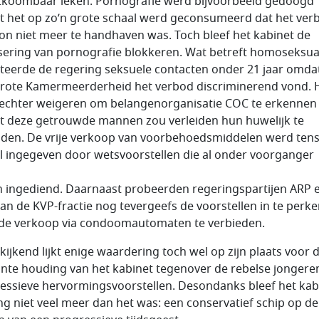
koombaar leken. Pornografie werd bijvoorbeeld gedoogd
 het op zo’n grote schaal werd geconsumeerd dat het ver
n niet meer te handhaven was. Toch bleef het kabinet de
isering van pornografie blokkeren. Wat betreft homoseksuali
teerde de regering seksuele contacten onder 21 jaar omda
rote Kamermeerderheid het verbod discriminerend vond. 
 echter weigeren om belangenorganisatie COC te erkennen
 deze getrouwde mannen zou verleiden hun huwelijk te
den. De vrije verkoop van voorbehoedsmiddelen werd tens
l ingegeven door wetsvoorstellen die al onder voorganger
 ingediend. Daarnaast probeerden regeringspartijen ARP 
van de KVP-fractie nog tevergeefs de voorstellen in te perk
de verkoop via condoomautomaten te verbieden.
kijkend lijkt enige waardering toch wel op zijn plaats voor 
ante houding van het kabinet tegenover de rebelse jongere
essieve hervormingsvoorstellen. Desondanks bleef het kab
ng niet veel meer dan het was: een conservatief schip op de