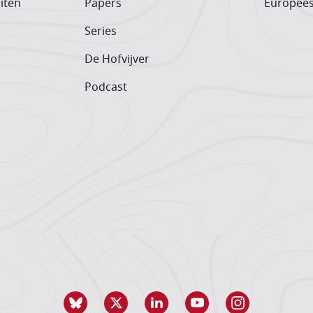
iten
Papers
Europee
Series
De Hofvijver
Podcast