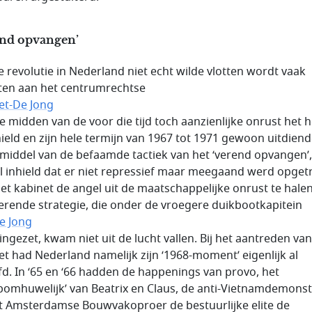
end opvangen’
e revolutie in Nederland niet echt wilde vlotten wordt vaak
en aan het centrumrechtse
et-De Jong
 te midden van de voor die tijd toch aanzienlijke onrust het 
hield en zijn hele termijn van 1967 tot 1971 gewoon uitdiend
middel van de befaamde tactiek van het ‘verend opvangen’
l inhield dat er niet repressief maar meegaand werd opget
het kabinet de angel uit de maatschappelijke onrust te hale
rende strategie, die onder de vroegere duikbootkapitein
de Jong
ingezet, kwam niet uit de lucht vallen. Bij het aantreden van
et had Nederland namelijk zijn ‘1968-moment’ eigenlijk al
fd. In ‘65 en ‘66 hadden de happenings van provo, het
bomhuwelijk’ van Beatrix en Claus, de anti-Vietnamdemonst
t Amsterdamse Bouwvakoproer de bestuurlijke elite de