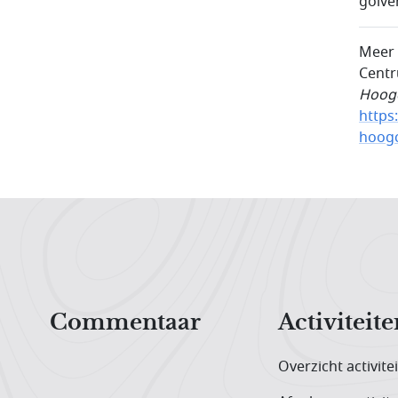
golve
Meer 
Centr
Hoogc
https
hoog
Hoofdnavigatiemenu
Commentaar
Activiteite
Overzicht activite