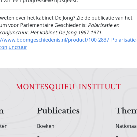
n van een progressieve tijdsgeest.
weten over het kabinet-De Jong? Zie de publicatie van het
um voor Parlementaire Geschiedenis:
Polarisatie en
onjunctuur. Het kabinet-De Jong 1967-1971
.
://www.boomgeschiedenis.nl/product/100-2837_Polarisatie
conjunctuur
n
Publicaties
Them
iten
Boeken
Nationaa