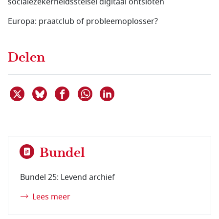
socialezekerheidsstelsel digitaal ontsloten
Europa: praatclub of probleemoplosser?
Delen
Deel dit item op X
Deel dit item op Bluesky
Deel dit item op Facebook
Deel dit item op Linkedin
Delen via WhatsApp
Bundel
Bundel 25: Levend archief
Lees meer