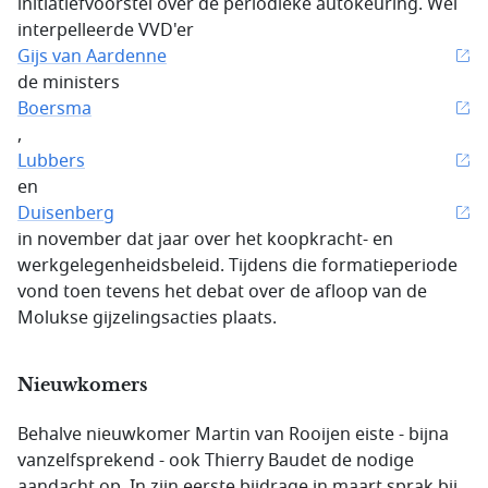
initiatiefvoorstel over de periodieke autokeuring. Wel
interpelleerde VVD'er
Gijs van Aardenne
de ministers
Boersma
,
Lubbers
en
Duisenberg
in november dat jaar over het koopkracht- en
werkgelegenheidsbeleid. Tijdens die formatieperiode
vond toen tevens het debat over de afloop van de
Molukse gijzelingsacties plaats.
Nieuwkomers
Behalve nieuwkomer Martin van Rooijen eiste - bijna
vanzelfsprekend - ook Thierry Baudet de nodige
aandacht op. In zijn eerste bijdrage in maart sprak bij