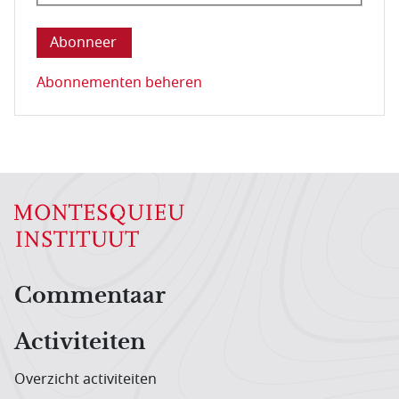
Deze vraag is om te controleren dat u een mens be
Abonnementen beheren
Hoofdnavigatiemenu
Commentaar
Activiteiten
Overzicht activiteiten