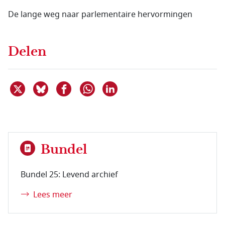
De lange weg naar parlementaire hervormingen
Delen
Deel dit item op X
Deel dit item op Bluesky
Deel dit item op Facebook
Deel dit item op Linkedin
Delen via WhatsApp
Bundel
Bundel 25: Levend archief
Lees meer