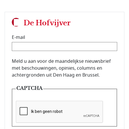
De Hofvijver
E-mail
E-mailadres van de abonnee.
Meld u aan voor de maandelijkse nieuwsbrief
met beschouwingen, opinies, columns en
achtergronden uit Den Haag en Brussel.
CAPTCHA
Deze vraag is om te controleren dat u een mens be