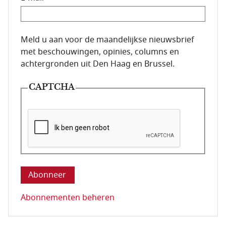
E-mailadres van de abonnee.
Meld u aan voor de maandelijkse nieuwsbrief
met beschouwingen, opinies, columns en
achtergronden uit Den Haag en Brussel.
CAPTCHA
Deze vraag is om te controleren dat u een mens be
Abonnementen beheren