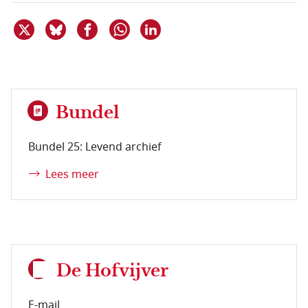
Deel dit item op X
Deel dit item op Bluesky
Deel dit item op Facebook
Deel dit item op Linkedin
Delen via WhatsApp
Bundel
Bundel 25: Levend archief
Lees meer
De Hofvijver
E-mail