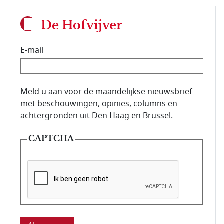
De Hofvijver
E-mail
E-mailadres van de abonnee.
Meld u aan voor de maandelijkse nieuwsbrief
met beschouwingen, opinies, columns en
achtergronden uit Den Haag en Brussel.
CAPTCHA
Deze vraag is om te controleren dat u een mens be