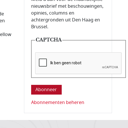
nieuwsbrief met beschouwingen,
opinies, columns en
de
achtergronden uit Den Haag en
 en
Brussel.
fellow
CAPTCHA
Deze vraag is om te controleren dat u ee
Abonnementen beheren