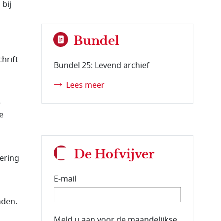
 bij
Bundel
chrift
Bundel 25: Levend archief
Lees meer
e
e
De Hofvijver
lering
E-mail
nden.
E-mailadres van de abonnee.
Meld u aan voor de maandelijkse