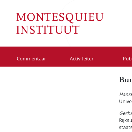
Overslaan en naar de inhoud gaan
Commentaar
Activiteiten
Publ
Bun
Hansk
Unive
Gerh
Rijks
staat