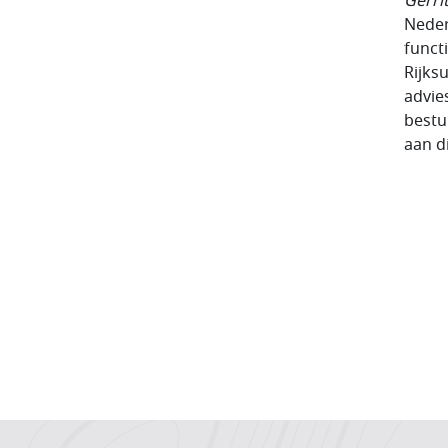
Gerri
Neder
funct
Rijks
advie
bestu
aan d