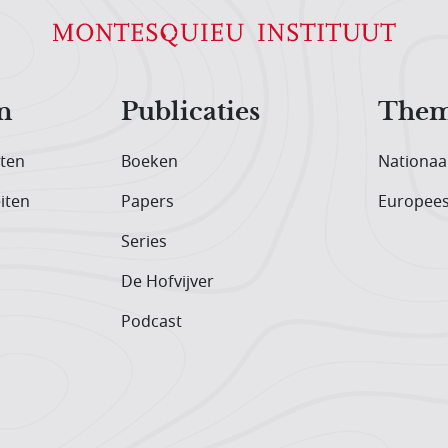
n
Publicaties
Them
iten
Boeken
Nationaa
iten
Papers
Europee
Series
De Hofvijver
Podcast