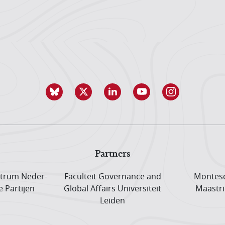
Partners
trum Neder­
Faculteit Governance and
Montesq
e Partijen
Global Affairs Universiteit
Maastri
Leiden