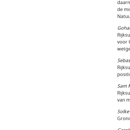
daarn
de mi
Natuu
Gohar
Rijksu
voor 
wetge
Sebas
Rijks
posit
Sam 
Rijks
van m
Solk
Groni