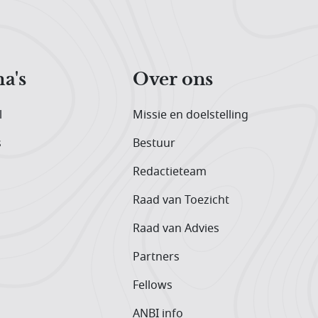
a's
Over ons
l
Missie en doelstelling
s
Bestuur
Redactieteam
Raad van Toezicht
Raad van Advies
Partners
Fellows
ANBI info