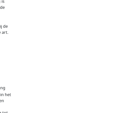
 is
 de
j de
 art.
ing
in het
een
g tot