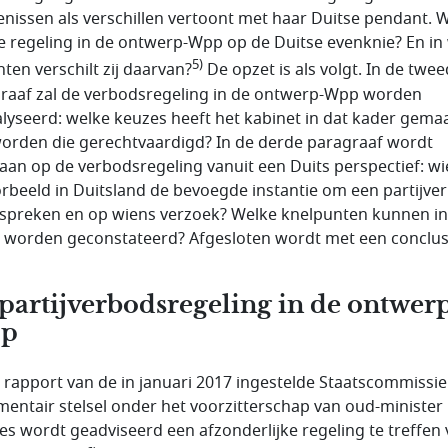
kenissen als verschillen vertoont met haar Duitse pendant. 
 de regeling in de ontwerp-Wpp op de Duitse evenknie? En in
5)
hten verschilt zij daarvan?
De opzet is als volgt. In de twe
raaf zal de verbodsregeling in de ontwerp-Wpp worden
lyseerd: welke keuzes heeft het kabinet in dat kader gema
orden die gerechtvaardigd? In de derde paragraaf wordt
aan op de verbodsregeling vanuit een Duits perspectief: wie
orbeeld in Duitsland de bevoegde instantie om een partijve
e spreken en op wiens verzoek? Welke knelpunten kunnen in
 wor­den geconstateerd? Afgesloten wordt met een conclus
partijverbodsregeling in de ontwer
p
t rapport van de in januari 2017 ingestelde Staatscommissie
men­tair stelsel onder het voor­zitterschap van oud-minister
s wordt gead­viseerd een afzonderlijke regeling te treffen