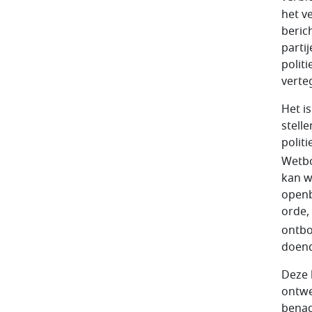
het v
beric
parti
politi
verte
Het i
stelle
politi
Wetbo
kan w
openb
orde,
ontb
doend
Deze 
ontwe
benad