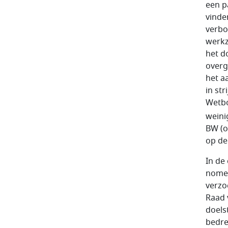
een pa
vinde
verbo
werkz
het do
overg
het a
in st
Wet­b
weini
BW (o
op de 
In de
nomen
verzo
Raad 
doels
bedre