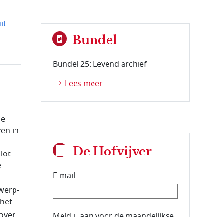
it
Bundel
Bundel 25: Levend archief
Lees meer
ie
en in
De Hofvijver
lot
e
E-mail
twerp-
het
over
E-mailadres van de abonnee.
Meld u aan voor de maandelijkse