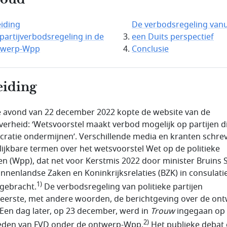
eiding
De verbodsregeling vanu
partijverbodsregeling in de
een Duits perspectief
twerp-Wpp
Conclusie
eiding
 avond van 22 december 2022 kopte de website van de
overheid: ‘Wetsvoorstel maakt ver­bod mogelijk op partijen d
ratie ondermij­nen’. Verschillende media en kranten schrev
lijkbare termen over het wetsvoorstel Wet op de politieke
jen (Wpp), dat net voor Kerstmis 2022 door minister Bruins S
innenlandse Zaken en Koninkrijks­relaties (BZK) in consulati
1)
gebracht.
De verbodsregeling van poli­tieke partijen
eerste, met andere woorden, de bericht­geving over de on
Een dag later, op 23 december, werd in
Trouw
ingegaan op 
2)
eden van FVD onder de ontwerp-Wpp.
Het publieke debat 