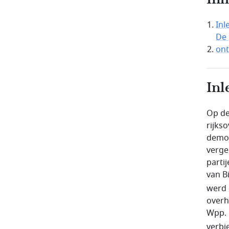
Inl
De 
on
Inl
Op de
rijks
democ
verge
parti
van B
werd 
overh
Wpp. 
verbi