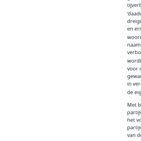
tijver
‘daad­
drei­
en ern
woord
naamw
verbo
wordt
voor 
gewac
in ve
de ei
Met b
parti
het v
parti
van d