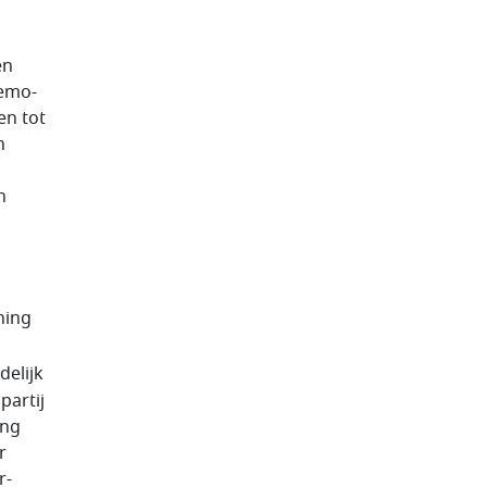
en
demo­
en tot
n
n
ning
delijk
partij
ang
r
r­