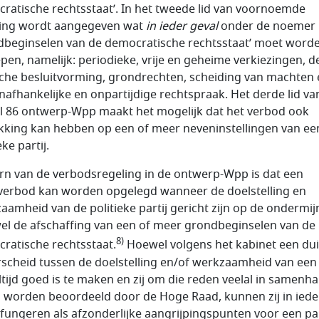
ratische rechtsstaat’. In het tweede lid van voornoem­de
ing wordt aangegeven wat
in ieder geval
onder de noemer
d­be­ginselen van de democra­ti­sche rechtsstaat’ moet word
pen, name­lijk: periodieke, vrije en geheime verkiezingen, 
i­sche besluitvor­ming, grondrechten, scheiding van machten 
n­afhankelijke en on­par­tijdige rechtspraak. Het derde lid va
el 86 ont­werp-Wpp maakt het mogelijk dat het verbod ook
k­king kan hebben op een of meer neven­instellingen van ee
eke partij.
rn van de verbodsregeling in de ontwerp-Wpp is dat een
jverbod kan worden opgelegd wan­neer de doelstelling en
aamheid van de politieke partij gericht zijn op de ondermij
el de afschaffing van een of meer grondbeginselen van de
8)
ratische rechtsstaat.
Hoewel vol­gens het kabinet een dui
scheid tussen de doelstelling en/of werkzaamheid van een 
altijd goed is te maken en zij om die reden veelal in samenh
n worden beoordeeld door de Hoge Raad, kunnen zij in iede
 fungeren als afzonderlijke aangrijpingspunten voor een pa