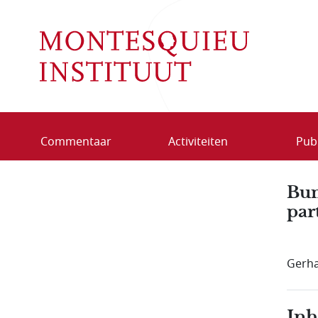
Overslaan en naar de inhoud gaan
Commentaar
Activiteiten
Publ
Bun
par
Gerha
In