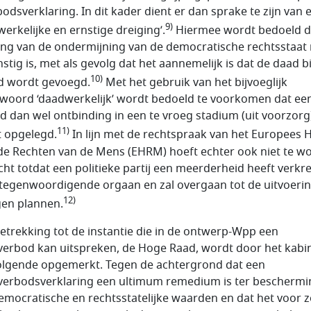
bods­verklaring. In dit kader dient er dan sprake te zijn van 
9)
­werkelijke en ernstige dreiging’.
Hier­mee wordt bedoeld d
ging van de ondermijning van de democratische rechtsstaat 
stig is, met als gevolg dat het aannemelijk is dat de daad bi
10)
 wordt gevoegd.
Met het gebruik van het bijvoeglijk
oord ‘daadwerkelijk’ wordt bedoeld te voorkomen dat ee
d dan wel ontbinding in een te vroeg stadium (uit voorzorg
11)
 opgelegd.
In lijn met de rechtspraak van het Europees 
de Rechten van de Mens (EHRM) hoeft echter ook niet te w
ht totdat een politieke partij een meerderheid heeft verkr
rtegenwoordigende orgaan en zal over­gaan tot de uitvoeri
12)
gen plannen.
etrekking tot de instantie die in de ontwerp-Wpp een
jverbod kan uitspreken, de Hoge Raad, wordt door het kabi
olgende opgemerkt. Tegen de achtergrond dat een
jverbodsverklaring een ultimum reme­di­um is ter bescherm
emocratische en rechtsstatelijke waarden en dat het voor 