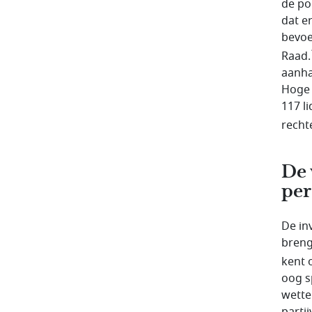
de pol
dat er
bevoe
Raad.
aanha
Hoge 
117 l
rechte
De 
per
De in
breng
kent o
oog s
wette
parti