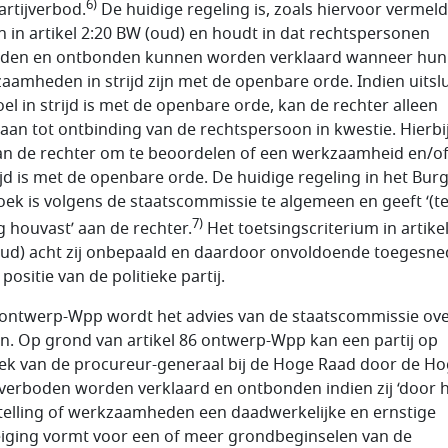
6)
rtij­verbod.
De hui­dige regeling is, zoals hiervoor vermeld
n in artikel 2:20 BW (oud) en houdt in dat rechtspersonen
den en ontbonden kunnen worden ver­klaard wanneer hun
aamheden in strijd zijn met de openbare orde. In­dien uitsl
el in strijd is met de openbare orde, kan de rechter al­leen
aan tot ontbinding van de rechtspersoon in kwestie. Hierbij
an de rechter om te beoordelen of een werkzaamheid en/of
rijd is met de openbare orde. De huidige regeling in het Burg
oek is vol­gens de staatscommissie te algemeen en geeft ‘(te
7)
g hou­vast’ aan de rechter.
Het toetsingscriterium in artikel
ud) acht zij onbe­paald en daardoor onvoldoende toegesn
positie van de poli­tieke partij.
 ontwerp-Wpp wordt het advies van de staats­com­missie ov
. Op grond van artikel 86 ontwerp-Wpp kan een partij op
ek van de pro­cu­reur-generaal bij de Hoge Raad door de H
verboden worden ver­klaard en ontbonden indien zij ‘door 
telling of werk­zaamheden een daadwerkelijke en ernstige
iging vormt voor een of meer grond­be­ginselen van de