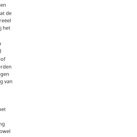
een
at de
reëel
j het
n
)
Hof
orden
egen
ng van
net
ing
zowel