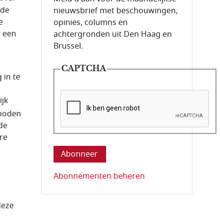
 de
nieuwsbrief met beschouwingen,
e
opinies, columns en
r een
achtergronden uit Den Haag en
Brussel.
CAPTCHA
 in te
ijk
rboden
de
Deze vraag is om te controleren dat u ee
re
Abonnementen beheren
e
deze