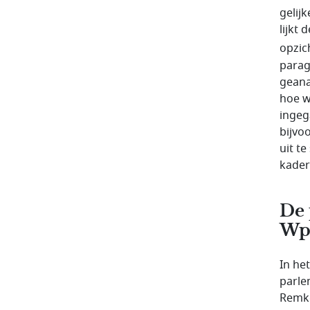
gelij
lijkt
opzic
parag
geana
hoe w
ingeg
bijvo
uit t
kader
De 
Wp
In he
parle
Remke