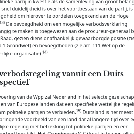
itieke partij in kwestie als de samenleving van groot be­lang
 snel duidelijkheid is over het voortbestaan van de partij, is
gdheid om hierover te oordelen toegekend aan de Hoge
13)
De bevoegdheid om een mogelijke verbodsverklaring
ngig te maken is toe­gewezen aan de procureur-generaal bi
Raad, gezien diens onaf­hankelijk gewaarborgde positie (zie
id 1 Grondwet) en bevoegd­he­den (zie art. 111 Wet op de
14)
rlijke organisatie).
verbodsregeling vanuit een Duits
spectief
voering van de Wpp zal Nederland in het selecte gezelschap
en van Europese landen dat een specifieke wettelijke regel
15)
m poli­tie­ke partijen te verbieden.
Duitsland is het meest 
pringende voorbeeld van een land dat al langere tijd over 
lijke regeling met betrekking tot politieke partijen en een
jverbod beschikt. Het
Grund­gesetz
(GG) kent in tegenstellin