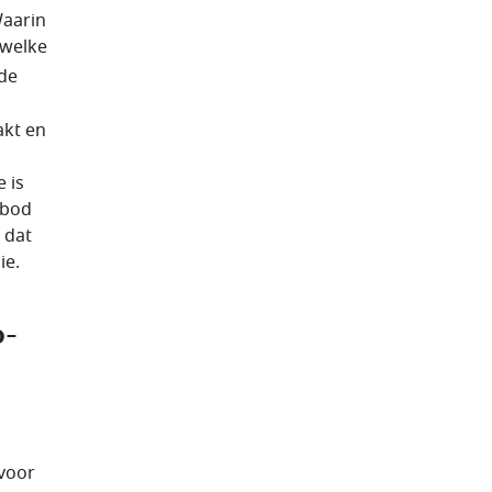
Waarin
 welke
ede
akt en
 is
rbod
 dat
ie.
p-
 voor