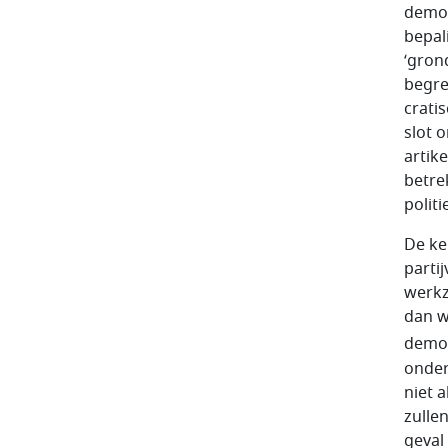
democ
bepal
‘gron
begre
cra­t
slot o
artik
betre
politi
De ke
parti
werkz
dan w
democ
onder
niet 
zulle
geval