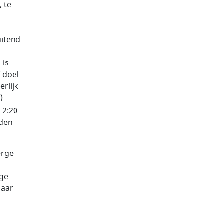
, te
uitend
 is
 doel
erlijk
)
 2:20
eden
erge­
oge
haar