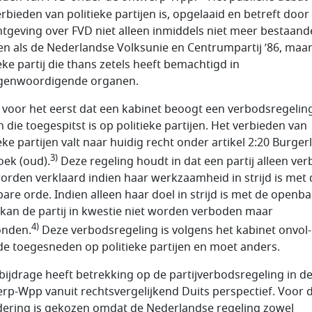
erbieden van politieke partijen is, opgelaaid en betreft door
ht­geving over FVD niet alleen in­middels niet meer bestaand
jen als de Nederlandse Volksunie en Cen­trumpartij ’86, maa
eke partij die thans zetels heeft bemach­tigd in
genwoordigende organen.
s voor het eerst dat een kabinet beoogt een verbodsregeling
n die toegespitst is op politieke partijen. Het verbieden van
eke partijen valt naar huidig recht onder artikel 2:20 Burgerl
3)
ek (oud).
Deze rege­ling houdt in dat een partij alleen ve
orden verklaard in­dien haar werkzaamheid in strijd is met 
are orde. Indien alleen haar doel in strijd is met de openba
 kan de partij in kwestie niet worden ver­boden maar
4)
onden.
Deze verbodsregeling is volgens het kabinet on­vol­
e toegesneden op politieke partijen en moet anders.
bijdrage heeft betrekking op de partijverbodsregeling in d
rp-Wpp vanuit rechtsverge­lijkend Duits perspectief. Voor 
ering is gekozen omdat de Nederlandse regeling zowel