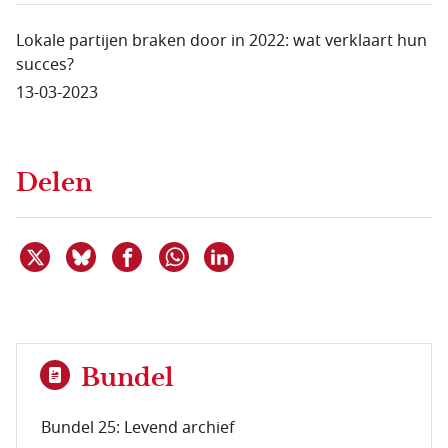
Lokale partijen braken door in 2022: wat verklaart hun
succes?
13-03-2023
Delen
Deel dit item op X
Deel dit item op Bluesky
Deel dit item op Facebook
Deel dit item op Linkedin
Delen via WhatsApp
Bundel
Bundel 25: Levend archief