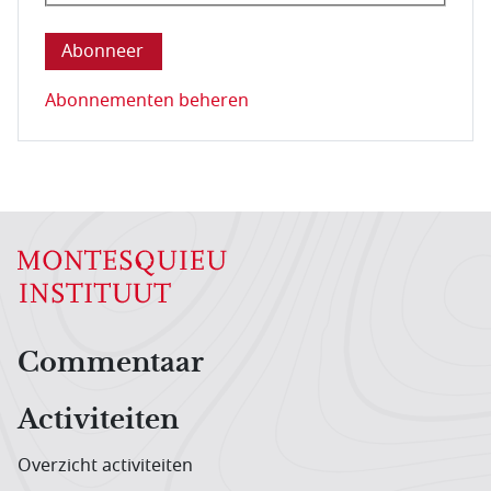
Deze vraag is om te controleren dat u een mens be
Abonnementen beheren
Hoofdnavigatiemenu
Commentaar
Activiteiten
Overzicht activiteiten