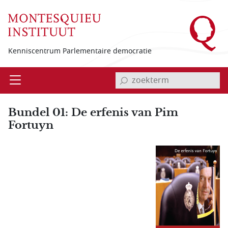
Overslaan en naar de inhoud gaan
Kenniscentrum Parlementaire democratie
invoerveld zoekterm
Open
Menu
Bundel 01: De erfenis van Pim
Fortuyn