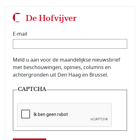
De Hofvijver
E-mail
E-mailadres van de abonnee.
Meld u aan voor de maandelijkse nieuwsbrief
met beschouwingen, opinies, columns en
achtergronden uit Den Haag en Brussel.
CAPTCHA
Deze vraag is om te controleren dat u een mens be