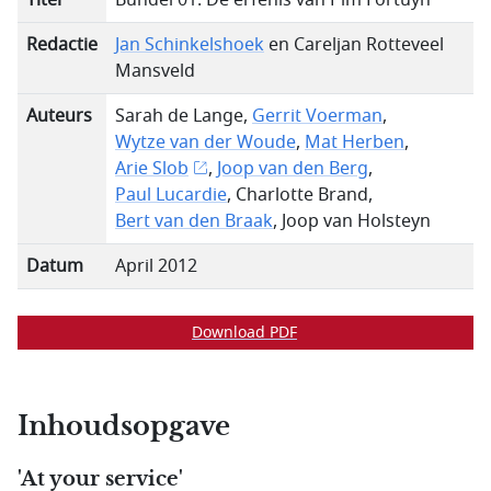
Titel
Bundel 01: De erfenis van Pim Fortuyn
Redactie
Jan Schinkelshoek
en Careljan Rotteveel
Mansveld
Auteurs
Sarah de Lange,
Gerrit Voerman
,
Wytze van der Woude
,
Mat Herben
,
Arie Slob
,
Joop van den Berg
,
Paul Lucardie
, Charlotte Brand,
Bert van den Braak
, Joop van Holsteyn
Datum
April 2012
Download PDF
Inhoudsopgave
'At your service'