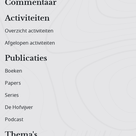
Hoofdnavigatiemenu
Commentaar
Activiteiten
Overzicht activiteiten
Afgelopen activiteiten
Publicaties
Boeken
Papers
Series
De Hofvijver
Podcast
Thema's