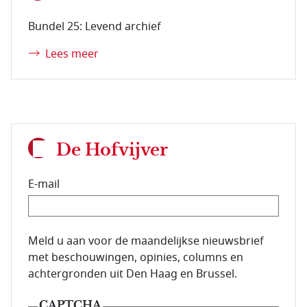
Bundel 25: Levend archief
Lees meer
De Hofvijver
E-mail
E-mailadres van de abonnee.
Meld u aan voor de maandelijkse nieuwsbrief
met beschouwingen, opinies, columns en
achtergronden uit Den Haag en Brussel.
CAPTCHA