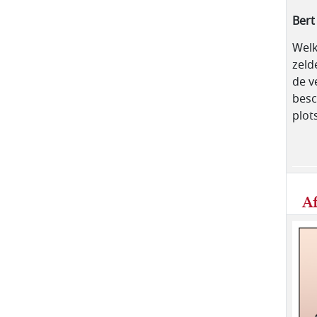
Bert
Welk
zeld
de v
besc
plot
A