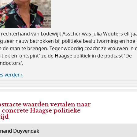
 rechterhand van Lodewijk Asscher was Julia Wouters elf ja
g zeer nauw betrokken bij politieke besluitvorming en hoe 
n de man te brengen. Tegenwoordig coacht ze vrouwen in 
itiek en 'ontspint' ze de Haagse politiek in de podcast 'De
ndoctors'.
s verder ›
stracte waarden vertalen naar
 concrete Haagse politieke
rijd
jnand Duyvendak