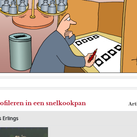
ofileren in een snelkookpan
Art
 Erlings