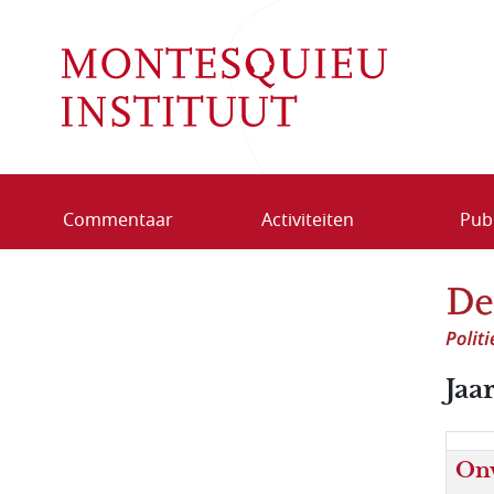
Overslaan en naar de inhoud gaan
Commentaar
Activiteiten
Publ
Jaa
On