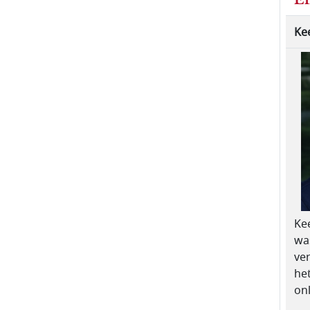
Ke
Ke
was
ve
het
on