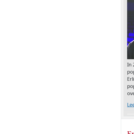
In
po
Er
po
ov
Lee
En