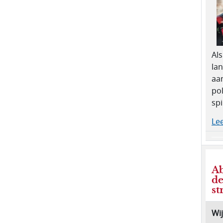
Als
lan
aa
pol
spi
Lee
Ab
de
st
Wi