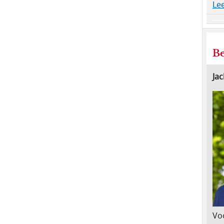
Lee
Be
Jac
Voo