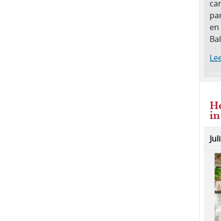
ca
par
en 
Ba
Lee
Ho
in
Ju