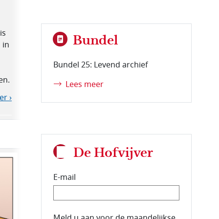
is
Bundel
 in
Bundel 25: Levend archief
en.
Lees meer
er ›
De Hofvijver
E-mail
E-mailadres van de abonnee.
Meld u aan voor de maandelijkse