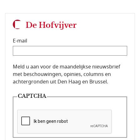
De Hofvijver
E-mail
E-mailadres van de abonnee.
Meld u aan voor de maandelijkse nieuwsbrief
met beschouwingen, opinies, columns en
achtergronden uit Den Haag en Brussel.
CAPTCHA
Deze vraag is om te controleren dat u een mens be