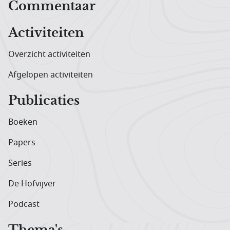
Hoofdnavigatiemenu
Commentaar
Activiteiten
Overzicht activiteiten
Afgelopen activiteiten
Publicaties
Boeken
Papers
Series
De Hofvijver
Podcast
Thema's