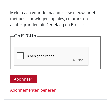
E-mailadres van de abonnee.
Meld u aan voor de maandelijkse nieuwsbrief
met beschouwingen, opinies, columns en
achtergronden uit Den Haag en Brussel.
CAPTCHA
Deze vraag is om te controleren dat u een mens be
Abonnementen beheren