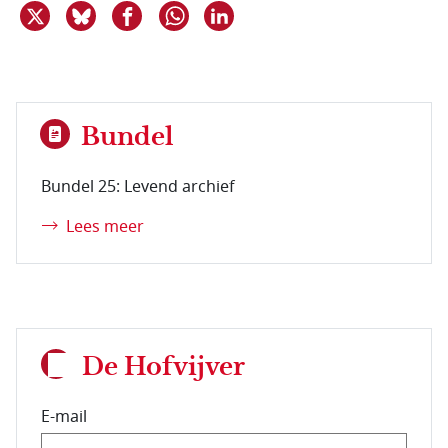
Deel dit item op X
Deel dit item op Bluesky
Deel dit item op Facebook
Deel dit item op Linkedin
Delen via WhatsApp
Bundel
Bundel 25: Levend archief
Lees meer
De Hofvijver
E-mail